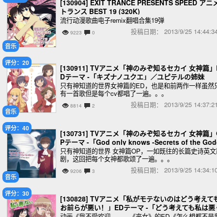
[130904] EXIT TRANCE PRESENTS SPEED アニ
トランス BEST 19 (320K)
流行动漫歌曲电子remix翻唱合集19弹
投稿日期：
2013/9/25 14:44
9223
0
音乐
评分：20
[130911] TVアニメ「神のみぞ知るセカイ 女神篇」
Dテーマ -「キズナノユクエ」／ユピテルの姉妹
只有神知道的世界女神篇的ED，也是和前两作一样虽然
有一首歌但是每个cv都唱了一遍。。。
投稿日期：
2013/9/25 14:37
8814
2
音乐
评分：40
[130731] TVアニメ「神のみぞ知るセカイ 女神篇」
Pテーマ -「God only knows -Secrets of the Go
ess-」
只有神知道的世界 女神篇OP，一如既往的长篇史诗英文
剧，这回把每个女神都歌颂了一遍。。。
投稿日期：
2013/9/25 14:34
9206
3
音乐
评分：30
[130828] TVアニメ「私がモテないのはどう考えて
お前らが悪い！」EDテーマ -「どう考えても私は悪
ない」／黒木智子(CV.橘田いずみ) (320K
动画《我不受欢迎。。。《丧女》的ED《怎么想都不是