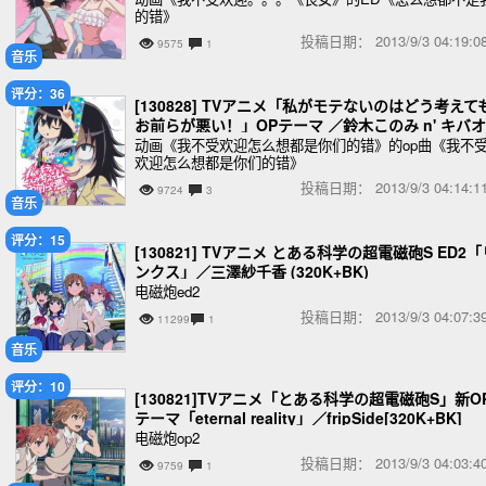
的错》
投稿日期：
2013/9/3 04:19
9575
1
音乐
评分：36
[130828] TVアニメ「私がモテないのはどう考えて
お前らが悪い！」OPテーマ ／鈴木このみ n' キバオ
ブアキバ (320K)
动画《我不受欢迎怎么想都是你们的错》的op曲《我不
欢迎怎么想都是你们的错》
投稿日期：
2013/9/3 04:14
9724
3
音乐
评分：15
[130821] TVアニメ とある科学の超電磁砲S ED2「
ンクス」／三澤紗千香 (320K+BK)
电磁炮ed2
投稿日期：
2013/9/3 04:07
11299
1
音乐
评分：10
[130821]TVアニメ「とある科学の超電磁砲S」新O
テーマ「eternal reality」／fripSide[320K+BK]
电磁炮op2
投稿日期：
2013/9/3 04:03
9759
1