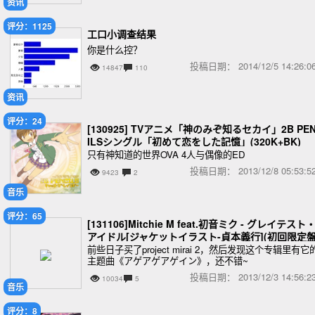
资讯
评分：1125
工口小调查结果
你是什么控？
投稿日期：
2014/12/5 14:26
14847
110
资讯
评分：24
[130925] TVアニメ「神のみぞ知るセカイ」2B PE
ILSシングル「初めて恋をした記憶」(320K+BK)
只有神知道的世界OVA 4人与偶像的ED
投稿日期：
2013/12/8 05:53
9423
2
音乐
评分：65
[131106]Mitchie M feat.初音ミク - グレイテスト
アイドル[ジャケットイラスト-貞本義行](初回限定盤
(DVD付)[320K]
前些日子买了project mirai 2，然后发现这个专辑里有它
主题曲《アゲアゲアゲイン》，还不错~
投稿日期：
2013/12/3 14:56
10034
5
音乐
评分：8