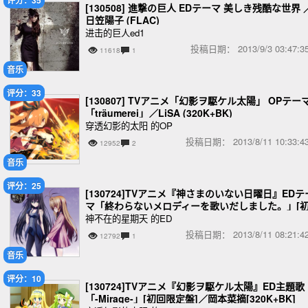
[130508] 進撃の巨人 EDテーマ 美しき残酷な世界 
日笠陽子 (FLAC)
进击的巨人ed1
投稿日期：
2013/9/3 03:47
11618
1
音乐
评分：33
[130807] TVアニメ「幻影ヲ駆ケル太陽」 OPテーマ
「träumerei」／LiSA (320K+BK)
穿透幻影的太阳 的OP
投稿日期：
2013/8/11 10:33
12952
2
音乐
评分：25
[130724]TVアニメ『神さまのいない日曜日』EDテ
マ「終わらないメロディーを歌いだしました。」[
回限定盤]／小松未可子[320K+BK]
神不在的星期天 的ED
投稿日期：
2013/8/11 08:21
12792
1
音乐
评分：10
[130724]TVアニメ『幻影ヲ駆ケル太陽』ED主題歌
「-Mirage-」[初回限定盤]／岡本菜摘[320K+BK]