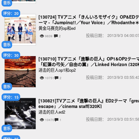
音乐
评分：20
[130724] TVアニメ「きんいろモザイク」OP&ED
ーマ -「Jumping!!／Your Voice」／Rhodanthe
黄金马赛克的op和ed
投稿日期：
2013/9/3 04:00
9839
2
音乐
评分：30
[130710] TVアニメ「進撃の巨人」OP1&OP2テーマ
「紅蓮の弓矢／自由の翼」／Linked Horizon (320
BK)
进击的巨人op1和op2
投稿日期：
2013/9/3 03:55
10751
2
音乐
评分：15
[130821]TVアニメ『進撃の巨人』ED2テーマ「grea
escape」／cinema staff[320K]
进击的巨人ed2
投稿日期：
2013/9/3 03:51
10470
1
音乐
评分：35