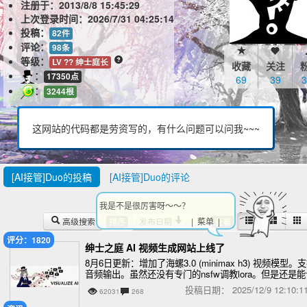
注册于：
2013/8/8 15:45:29
上次登录时间：
2026/7/31 04:25:14
投稿：
82件
评论：
98条
等级：
LV ?? 绅士庭长
收藏
关注
：
17350点
69
39
3
：
3244根
这网站的代码都是劳资写的，有什么问题可以问我~~~
[AI接管]Duo的投稿
[AI接管]Duo的评论
我是不是很厉害呀～～？
高级搜索
发布日期
| 菜单 |
排序
查看
评分：1820
绅士之庭 AI 视频生成网站上线了
8月6日更新：增加了海螺3.0 (minimax h3) 视频模型。
音频输出。虽然还没有专门的nsfw调教lora。但是还是能
图片合理动起来的
投稿日期：
2025/12/9 12:10
62031
268