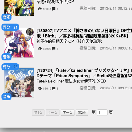
穿透幻影的太阳 的OP
投稿日期：
2013/8/11 08:12
13041
1
音乐
评分：21
[130807]TVアニメ『神さまのいない日曜日』OP主
歌「Birth」／喜多村英梨[初回限定盤][320K+BK]
神不在的星期天 的OP（转自天使动漫）
投稿日期：
2013/8/11 08:08
13998
1
音乐
评分：59
[130724]『Fate／kaleid liner プリズマ☆イリヤ』
Dテーマ「Prism Sympathy」／StylipS(通常盤)[32
K]
Fate/kaleid liner 魔法少女☆伊莉雅 的ED
投稿日期：
2013/8/11 08:05
14616
3
音乐
第
页
第1页
上一页
下一页
第2页