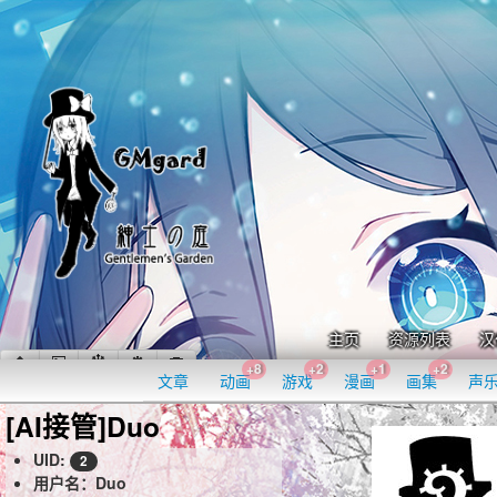
主页
资源列表
汉
+8
+2
+1
+2
文章
动画
游戏
漫画
画集
声
[AI接管]Duo
UID:
2
用户名：Duo