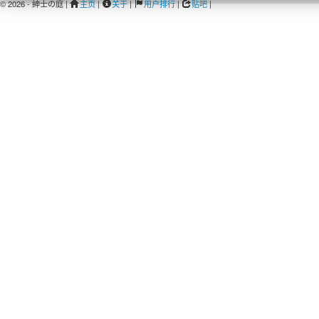
© 2026 - 紳士の庭 |
主页
|
关于
|
用户排行
|
贴吧
|