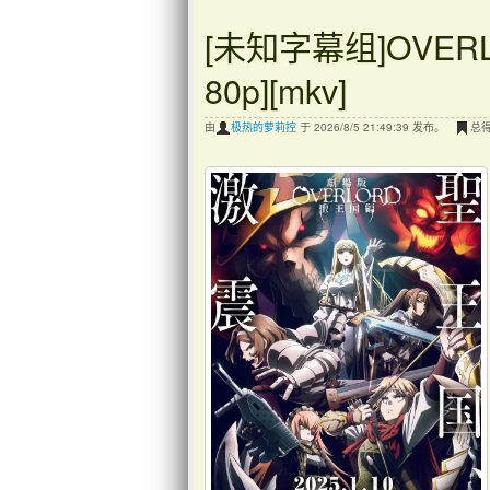
[未知字幕组]OVER
80p][mkv]
由
极热的萝莉控
于 2026/8/5 21:49:39 发布。
总