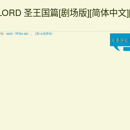
LORD 圣王国篇[剧场版][简体中文][
得分：
68分（平均4.86），（共14次评分）
6
条评论