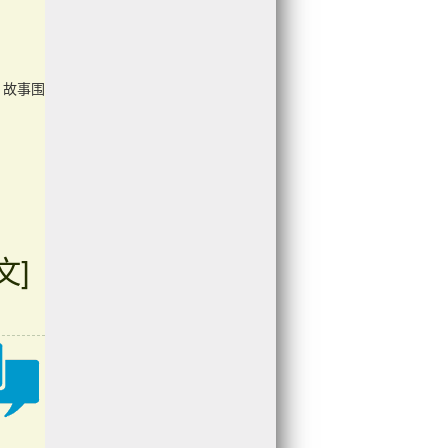
。故事围
文]