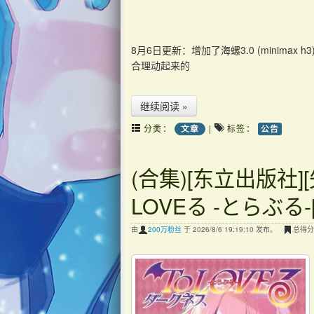
8月6日更新：增加了海螺3.0 (minima
合理动起来的
继续阅读 »
分类：
|
标签：
文章
公告
(合集)[东立出版社]
LOVEる -とらぶる-
由
200万粉丝
于 2026/8/6 19:19:10 发布。
总得分