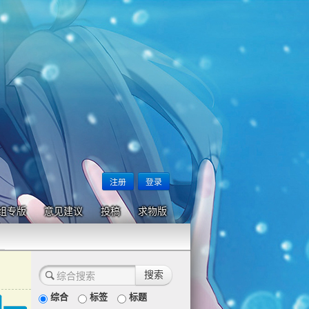
注册
登录
组专版
意见建议
投稿
求物版
综合
标签
标题