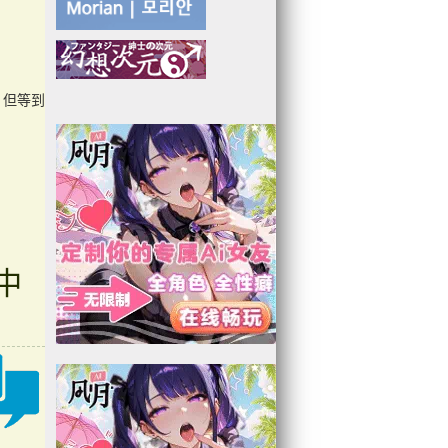
，但等到
中