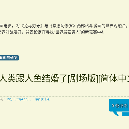
动画电影，将《范马刃牙》与《拳愿阿修罗》两部格斗漫画的世界观融合
界对战展开，背景设定在寻找“世界最强男人”的新竞赛中&
拳愿阿修罗
人类跟人鱼结婚了[剧场版][简体中
得分：
13分（平均4.33），（共3次评分）
0
条评论