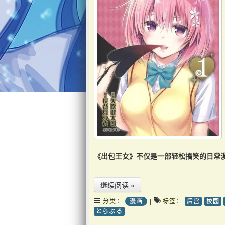
《出包王女》不仅是一部轻松搞笑的日常
继续阅读 »
分类：
|
标签：
漫画
后宫
校园
とらぶる