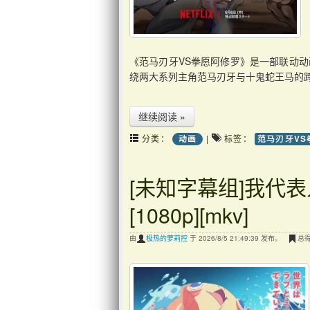
《范马刃牙VS拳愿阿修罗》是一部联动
绕两大系列主角范马刃牙与十鬼蛇王马的跨
继续阅读 »
分类：
|
标签：
动画
范马刃牙VS
[未知字幕组]我代表
[1080p][mkv]
由
极热的萝莉控
于 2026/8/5 21:49:39 发布。
总