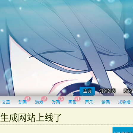
主页
资源列表
汉化
+6
+2
+3
+1
文章
动画
游戏
漫画
画集
声乐
绘画
求物版
视频生成网站上线了