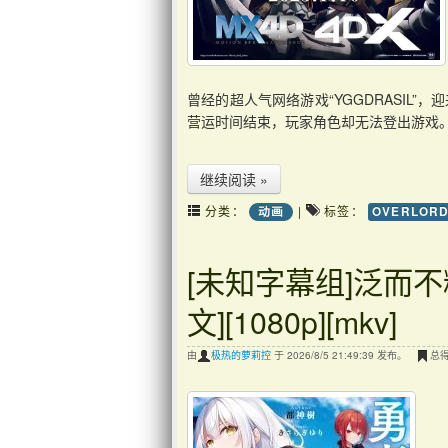
曾经的超人气网络游戏“YGGDRASIL
营运时间结束，玩家角色却无法登出游戏
继续阅读 »
分类：
|
标签：
动画
OVERLOR
[未知字幕组]泛而不
文][1080p][mkv]
由
极热的萝莉控
于 2026/8/5 21:49:39 发布。
总