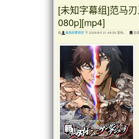
[未知字幕组]范马刃
080p][mp4]
由
极热的萝莉控
于 2026/8/5 21:49:39 发布。
总