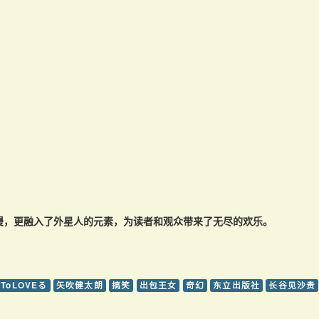
漫，更融入了外星人的元素，为读者和观众带来了无尽的欢乐。
ToLOVEる
矢吹健太朗
搞笑
出包王女
奇幻
东立出版社
长谷见沙贵