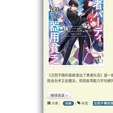
《泛而不精的我被逐出了勇者队伍》是一
既会剑术又会魔法，但因各项能力平均被同
继续阅读 »
分类：
|
标签：
动画
泛而不精的