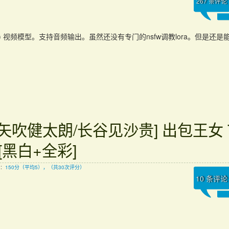
267
条评论
x h3) 视频模型。支持音频输出。虽然还没有专门的nsfw调教lora。但是还
[矢吹健太朗/长谷见沙贵] 出包王女 
[黑白+全彩]
：
150分（平均5），（共30次评分）
10
条评论