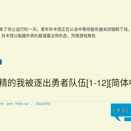
”，迎来了终止运行的一天。青年铃木悟正在公会中等待服务器关闭强制下线
。铃木悟以骷髅外表的最强魔法师形态，凭借游戏角色
D
精的我被逐出勇者队伍[1-12][简体
得分：
26分（平均4.33），（共6次评分）
0
条评论