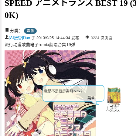
SPEED アニメトランス BEST 19 (3
0K)
分类：
声乐
[AI接管]Duo
于 2013/9/25 14:44:34 发布
9224
次浏览
流行动漫歌曲电子remix翻唱合集19弹
我是不是很厉害呀～～？
| 菜单 |