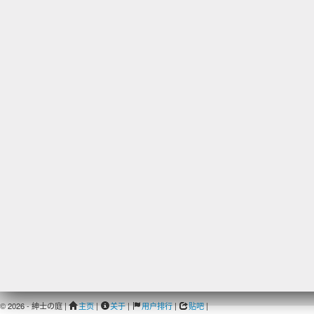
© 2026 - 紳士の庭 |
主页
|
关于
|
用户排行
|
贴吧
|