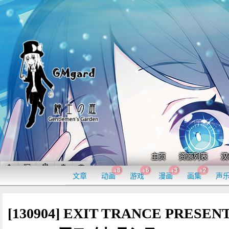
主页
资源列表
汉
+8
+6
+3
+2
文章
动画
游戏
漫画
画集
声
[130904] EXIT TRANCE PRESEN