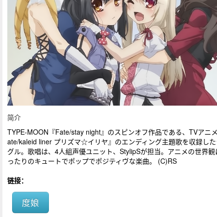
简介
TYPE-MOON『Fate/stay night』のスピンオフ作品である、TVアニ
ate/kaleid liner プリズマ☆イリヤ』のエンディング主題歌を収録し
グル。歌唱は、4人組声優ユニット、StylipSが担当。アニメの世界観
ったりのキュートでポップでポジティヴな楽曲。 (C)RS
链接：
度娘