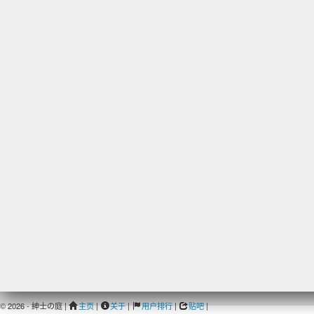
© 2026 - 紳士の庭 |
主页
|
关于
|
用户排行
|
贴吧
|