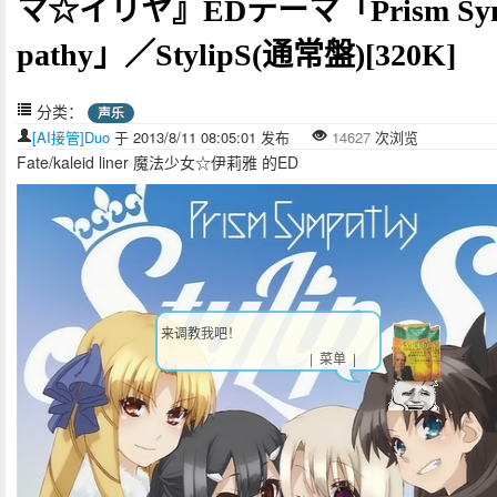
マ☆イリヤ』EDテーマ「Prism Sy
pathy」／StylipS(通常盤)[320K]
分类：
声乐
[AI接管]Duo
于 2013/8/11 08:05:01 发布
14627
次浏览
Fate/kaleid liner 魔法少女☆伊莉雅 的ED
来调教我吧！
| 菜单 |