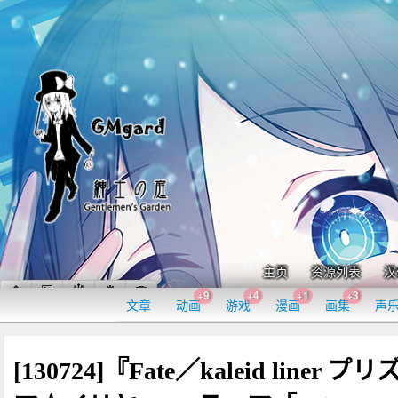
主页
资源列表
汉
+9
+4
+1
+3
文章
动画
游戏
漫画
画集
声
[130724]『Fate／kaleid liner プリ