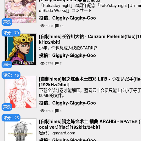
「Fate/stay night」20周年記念「Fate/stay night [Unlimi
d Blade Works]」コンサート
投稿：Giggity-Giggity-Goo
声乐
6223
15
评分：70
[自制hires]长谷川大祐 - Canzoni Preferite(flac)[1
kHz/24bit]
少年，你也想成为秧歌STAR吗？
投稿：Giggity-Giggity-Goo
5779
7
声乐
评分：45
[自制hires]钢之炼金术士ED3 Lil'B - つないだ手(fla
[192kHz/24bit]
下载全部分卷才能解压，蓝奏云非会员只能上传小于等于
00MB的文件。
投稿：Giggity-Giggity-Goo
声乐
4691
4
评分：25
[自制hires]钢之炼金术士 插曲 ARAHIS - БРАТЬЯ (
ocal ver.)(flac)[192kHz/24bit]
密码： gmgard.com
投稿：Giggity-Giggity-Goo