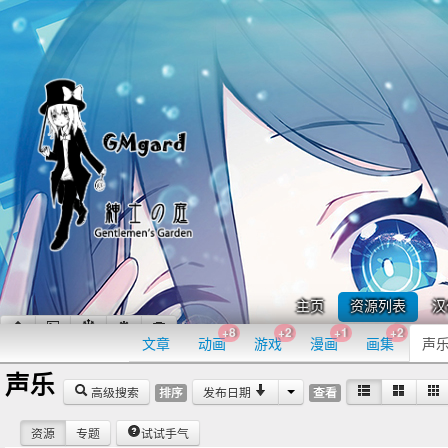
主页
资源列表
汉
+8
+2
+1
+2
文章
动画
游戏
漫画
画集
声
声乐
高级搜索
发布日期
排序
查看
资源
专题
试试手气