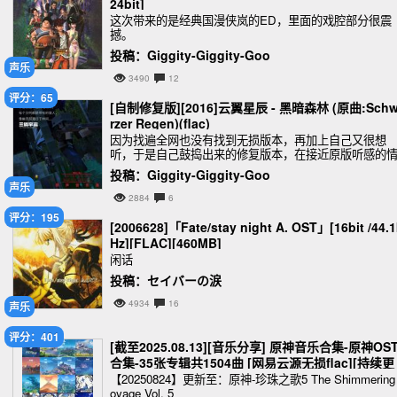
24bit]
这次带来的是经典国漫侠岚的ED，里面的戏腔部分很震
撼。
投稿：Giggity-Giggity-Goo
声乐
3490
12
评分：65
[自制修复版][2016]云翼星辰 - 黑暗森林 (原曲:Sch
rzer Regen)(flac)
因为找遍全网也没有找到无损版本，再加上自己又很想
听，于是自己鼓捣出来的修复版本，在接近原版听感的
况下尽力修复成无损版本，并重制了封面。
投稿：Giggity-Giggity-Goo
声乐
2884
6
评分：195
[2006628]「Fate/stay night A. OST」[16bit /44.1
Hz][FLAC][460MB]
闲话
投稿：セイバーの涙
4934
16
声乐
评分：401
[截至2025.08.13][音乐分享] 原神音乐合集-原神OS
合集-35张专辑共1504曲 [网易云源无损flac][持续更
新][34.3GB]
【20250824】更新至：原神-珍珠之歌5 The Shimmering
oyage Vol. 5