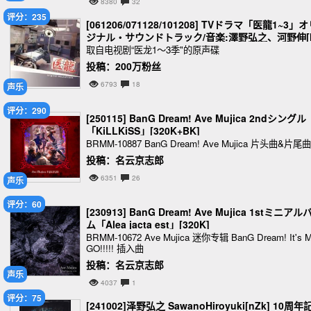
8380
32
评分：235
[061206/071128/101208] TVドラマ「医龍1~3」
ジナル・サウンドトラック/音楽:澤野弘之、河野伸[
P3]
取自电视剧“医龙1～3季"的原声碟
投稿：200万粉丝
6793
18
声乐
评分：290
[250115] BanG Dream! Ave Mujica 2ndシングル
「KiLLKiSS」[320K+BK]
BRMM-10887 BanG Dream! Ave Mujica 片头曲&片尾曲
投稿：名云京志郎
6351
26
声乐
评分：60
[230913] BanG Dream! Ave Mujica 1stミニアル
ム「Alea jacta est」[320K]
BRMM-10672 Ave Mujica 迷你专辑 BanG Dream! It's 
GO!!!!! 插入曲
投稿：名云京志郎
声乐
4037
1
评分：75
[241002]泽野弘之 SawanoHiroyuki[nZk] 10周年