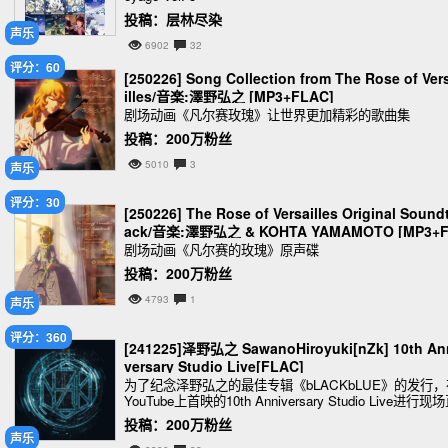
投稿：层林尽染
声乐
6902
32
评分：60
[250226] Song Collection from The Rose of Ver
illes/音楽:澤野弘之 [MP3+FLAC]
剧场动画《凡尔赛玫瑰》让世界更加精彩的歌曲集
投稿：200万粉丝
5010
3
声乐
评分：30
[250226] The Rose of Versailles Original Sound
ack/音楽:澤野弘之 & KOHTA YAMAMOTO [MP3+
AC]
剧场动画《凡尔赛的玫瑰》原声碟
投稿：200万粉丝
4793
1
声乐
评分：360
[241225]泽野弘之 SawanoHiroyuki[nZk] 10th An
versary Studio Live[FLAC]
为了纪念泽野弘之的最佳专辑《bLACKbLUE》的发行，
YouTube上首映的10th Anniversary Studio Live进行现
播的现场音源
投稿：200万粉丝
声乐