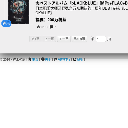
念ベストアルバム「bLACKbLUE」[MP3+FLAC+B
MV]
日本配乐大师泽野弘之万众期待的十周年BEST专辑《bL
CKbLUE》
投稿：200万粉丝
声乐
6187
7
第
页
第1页
上一页
下一页
第129页
© 2026 - 紳士の庭 |
主页
|
关于
|
用户排行
|
贴吧
|