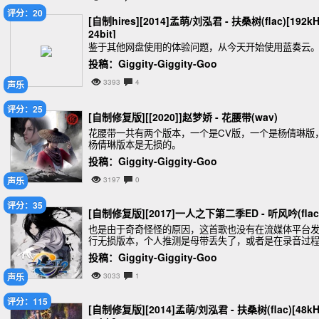
评分：20
[自制hires][2014]孟萌/刘泓君 - 扶桑树(flac)[192kH
24bit]
鉴于其他网盘使用的体验问题，从今天开始使用蓝奏云
投稿：Giggity-Giggity-Goo
3393
4
声乐
评分：25
[自制修复版][[2020]]赵梦娇 - 花腰带(wav)
花腰带一共有两个版本，一个是CV版，一个是杨倩琳版
杨倩琳版本是无损的。
投稿：Giggity-Giggity-Goo
声乐
3197
0
评分：35
[自制修复版][2017]一人之下第二季ED - 听风吟(flac
也是由于奇奇怪怪的原因，这首歌也没有在流媒体平台
行无损版本，个人推测是母带丢失了，或者是在录音过
中录制工作出现了问题。只能修成这样，将就着听吧。
投稿：Giggity-Giggity-Goo
声乐
3033
1
评分：115
[自制修复版][2014]孟萌/刘泓君 - 扶桑树(flac)[48kH