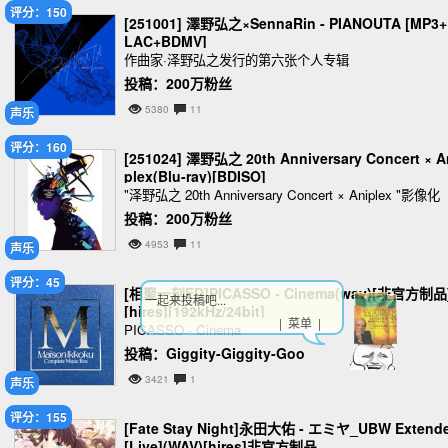
评分：150
[251001] 澤野弘之×SennaRin - PIANOUTA [MP3+
LAC+BDMV]
作曲家·泽野弘之发行的第六张个人专辑
投稿：200万粉丝
5380
11
声乐
评分：160
[251024] 澤野弘之 20th Anniversary Concert × A
plex(Blu-ray)[BDISO]
"泽野弘之 20th Anniversary Concert × Aniplex "影像化
投稿：200万粉丝
4953
11
声乐
评分：45
[相聚一刻ED]PICASSO - Cinema(wav)[非官方制品
一起来投稿吧...
[hires][192kHz/24bit]
| 菜单 |
PICASSO - Cinema
投稿：Giggity-Giggity-Goo
3421
1
声乐
评分：155
[Fate Stay Night]永田大佑 - エミヤ_UBW Extend
[Live](WAV)[hires]非官方制品