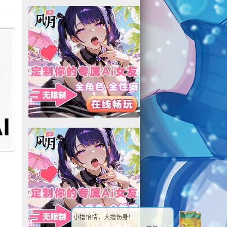
小撸怡情，大撸伤身！