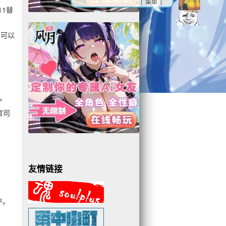
| 菜单 |
11替
户可以
词。
官司
友情链接
户。