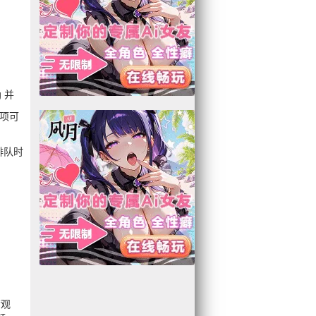
 并
项可
排队时
“观