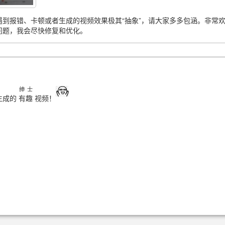
传
到报错、卡顿或者生成的视频效果极其“抽象”，请大家多多包涵。非常
2026/2/15 22:3
问题，我会尽快修复和优化。
绅 士
2025/12/10 00:2
生成的
有趣
视频！
了
er47
2025/12/10 00:3
的好奇，偏偏想看看到底能生成什么样的视频