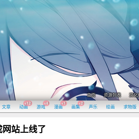
主页
资源列表
汉化
+12
+4
+1
+2
文章
动画
游戏
漫画
画集
声乐
绘画
求物版
生成网站上线了