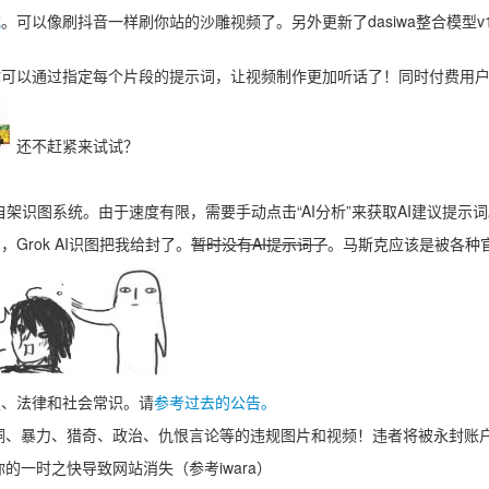
式
。可以像刷抖音一样刷你站的沙雕视频了。另外更新了dasiwa整合模型v
你可以通过指定每个片段的提示词，让视频制作更加听话了！同时付费用
还不赶紧来试试？
的自架识图系统。由于速度有限，需要手动点击“AI分析”来获取AI建议提示
Grok AI识图把我给封了。
暂时没有AI提示词了
。马斯克应该是被各种
定、法律和社会常识。请
参考过去的公告。
铜、暴力、猎奇、政治、仇恨言论等的违规图片和视频！违者将被永封账
的一时之快导致网站消失（参考iwara）