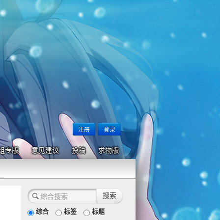
注册
登录
组专版
意见建议
投稿
求物版
综合
标签
标题