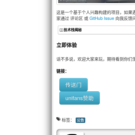
有没有前
这是一个基于个人兴趣构建的项目，如果遇
王兰呱2号
家通过 评论区 或
GitHub Issue
向我反馈
技术栈揭秘
笑成傻逼
立即体验
athlon18
话不多说，欢迎大家来玩，期待看到你们
给我整乐
链接：
backpack
传送门
unifans赞助
标签：
公告
引起了我