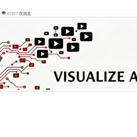
布
61507
次浏览