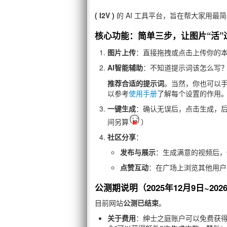
( I2V )
的 AI 工具平台，旨在帮大家用
核心功能：简单三步，让图片“活”
图片上传
：直接拖拽或点击上传你的
AI智能辅助
：不知道提示词该怎么写？
推荐合适的提示词
。当然，你也可以
以参考
使用手册
了解每个设置的作用
一键生成
：确认无误后，点击生成，后
间另算
）
社区分享
：
发布与展示
：生成满意的视频后，
点赞互动
：在广场上浏览其他用户
公测期说明（2025年12月9日~202
目前网站
公测已结束
。
关于费用
：绅士之庭账户可以免费获