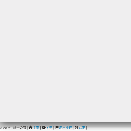
© 2026 - 紳士の庭 |
主页
|
关于
|
用户排行
|
贴吧
|