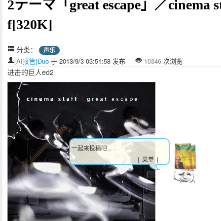
2テーマ「great escape」／cinema st
f[320K]
分类：
声乐
[AI接管]Duo
于 2013/9/3 03:51:58 发布
10346
次浏览
进击的巨人ed2
一起来投稿吧...
| 菜单 |