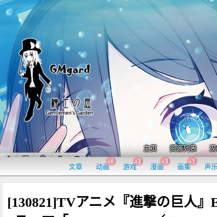
主页
资源列表
汉
+6
+2
+3
+1
文章
动画
游戏
漫画
画集
声
[130821]TVアニメ『進撃の巨人』