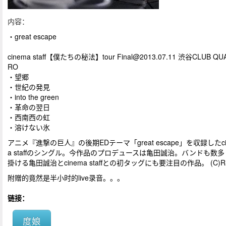
内容：
・great escape
cinema staff【僕たちの秘法】tour
Final@2013.07.11
渋谷CLUB QU
RO
・望郷
・世紀の発見
・into the green
・革命の翌日
・西南西の虹
・溶けない氷
アニメ『進撃の巨人』の後期EDテーマ「great escape」を収録したci
a staffのシングル。今作品のプロデュースは亀田誠治。バンドも数
掛ける亀田誠治とcinema staffとの初タッグにも要注目の作品。 (C)R
附赠的竟然是半小时的live录音。。。
链接：
度娘