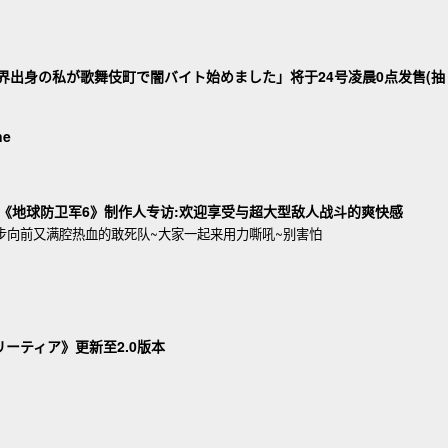
世界出身の私が歌舞伎町で闇バイト始めました」将于24号凌晨0点发售(抽
ne
版《地球防卫军6》制作人专访:欢迎享受与超大型敌人战斗的爽快感
大步向前又满腔热血的敢死队~大家一起来用力嘶吼~别害怕
リーティア》更新至2.0版本