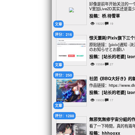
好像是前年开始关注的一个外
V里加Live2D其实还是
加上是英文,也很少人想会
投稿：桥.待雪草
文章
19220
19
评分：216
惊天噩耗!Pixiv旗下
原贴链接：[pixiv]通
のお知らせとお願い
投稿：[站长的老婆] lzo
文章
15564
27
评分：250
社团《BBQ大好き》的
作品链接：https://www.dlsit
投稿：[站长的老婆] lzo
19939
17
文章
评分：1288
無邪気無修宇宙分組的
看了一下時間，真的有兩年
投稿：hhhooxx