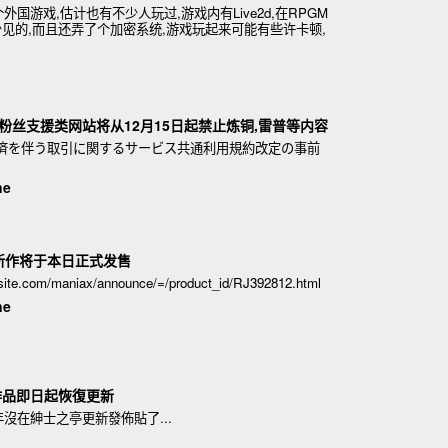
国游戏,估计也有不少人玩过,游戏内有Live2d,在RPGM
蛮少见的,而且还弄了个加密系统,游戏玩起来可能有些许卡顿,
去玩,
三个粉丝支援类网站将从12月15日起禁止炼铜,雷普等内容
知 -決済を伴う取引に関するサービス共通利用規約改定の事前
ne
新作将于本日正式发售
e.com/maniax/announce/=/product_id/RJ392812.html
ne
作品即日起恢復更新
沒在紳士之亭更新發佈貼了...