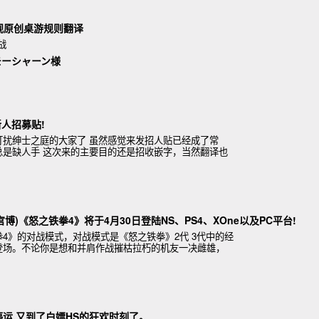
界观原创桌游规则翻译
战
モーシャーン様
人招募贴!
打扰绅士之庭的大家了 虽然感觉来发招人贴已经成了常
总是缺人手 这次来的主要目的还是招收嵌字，当然翻译也
个脸加入 还是老样子，先把本
博)《怒之铁拳4》将于4月30日登陆NS、PS4、XOne以及PC平台!
4》的对战模式，对战模式是《怒之铁拳》2代 3代中的经
登场。不论你是想和并肩作战摧枯拉朽的机友一决雌雄，
之王，还是想报仇雪恨，了结在
停运,又到了白嫖HS的狂欢时刻了。