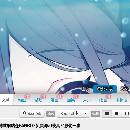
主页
资源列表
汉化
+8
+2
+1
+2
+6
文章
动画
游戏
漫画
画集
声乐
绘画
求物版
高级搜索
发布日期
排序
查看
可轉載網站在FANBOX扒資源和使其平息化一事