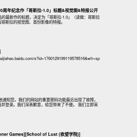
 70周年纪念作「哥斯拉-1.0」标题&视觉图&特报公开
品的最新作的标题，决定为「哥斯拉-1.0」（读做：哥斯拉
版哥斯拉的视觉图、首份影像的特报。
题
ahao.baidu.com/s?id=1760129199119578516&wfr=sp
歉地通知您，我们的网站的重置密码功能最近出现了故障，
码并登录。我们深表歉意，给您带来了不便。 我们立即采
确认该功能已经完全
r Games][School of Lust (欲望学院)]