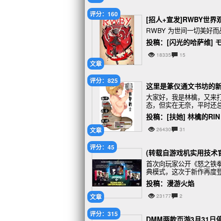
评分：160
[招人+宣发]RWBY世
RWBY 为世间一切美好而
投稿：[闪光的哈萨维] 
18335
15
文章
评分：825
这里是篆仪通文书坊的新
大家好，我是林檎，又来
态，但实在无奈，平时还
要，希望各位有意的绅士赏
投稿：[扶她] 林檎的RIN
文章
26430
31
评分：45
(转载自游戏机实用技术官
首次向玩家公开《怒之铁拳
典模式，这次于新作再度
看看谁才是橡木城的格斗
投稿：漫游火焰
文章
23177
2
评分：315
DMM两款页游3月31日