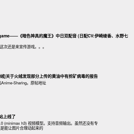
game——《暗色神具的魔王》中日双配音 (日配CV:伊崎绫香、水野七
，这次还是来宣传游戏。。。
ing/火绒]关于火绒发现部分上传的黄油中有挖矿病毒的报告
ime-Sharing。原帖地址
网站上线了
0 (minimax h3) 视频模型。支持音频输出。虽然还没有专
但是还是能让图片合理动起来的