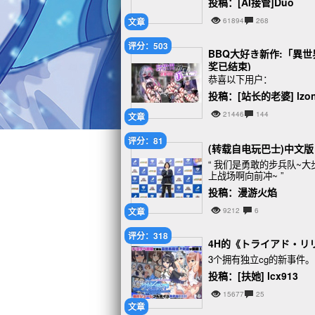
投稿：[AI接管]Duo
文章
61894
268
评分：503
BBQ大好き新作:「異
奖已结束)
恭喜以下用户：
投稿：[站长的老婆] lzo
21446
144
文章
评分：81
(转载自电玩巴士)中文
“ 我们是勇敢的步兵队~
上战场啊向前冲~ ”
投稿：漫游火焰
文章
9212
6
评分：318
4H的《トライアド・リ
3个拥有独立cg的新事件。
投稿：[扶她] lcx913
15677
25
文章