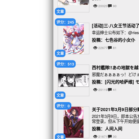
20020
90
文章
评分：245
[活动]三·八女王节活动
幸运绅士公布如下：@riesb
投稿：七色谷的小女仆
22677
81
文章
评分：513
西村艦隊!!あの地獄を越えろ
邪魔だぁぁぁぁっ！どけ
投稿：[闪光的哈萨维] 
20119
41
文章
评分：0
关于2021年3月9日部
2021年3月9日，即本
常登录，但从下午开始便
投稿：人间入间
文章
21671
30