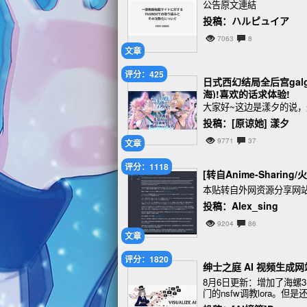
公告原文連結
投稿：ハルピュイア
7063
8
文章
评分：425
日式西幻结局全后宫gal
海)!喜欢的话求体验!
大家好~这边是漾夕的说
投稿：[原谅她] 漾夕
9771
37
文章
评分：1118
[转自Anime-Shar
本贴转自外网资源分享网站An
投稿：Alex_sing
9204
86
文章
评分：1820
绅士之庭 AI 视频生成
8月6日更新：增加了海螺3.
门的nsfw调教lora。