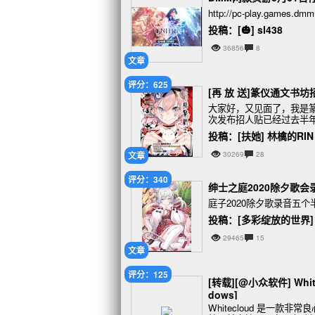
http://pc-play.games.dmm.c
投稿：[🎃] sl438
36856
8
文章
评分：625
[再 放 送]篆仪通文书坊
大家好，又见面了，我是
次发布招人贴已经过去半
还是要再说明一下本组的制
投稿：[扶她] 林檎的RIN
文章
30269
28
评分：340
绅士之庭2020除夕歌会
庭子2020除夕歌录音五个
投稿：[多彩绽放的世界]
29465
15
文章
评分：125
[转载][@小众软件] W
dows]
Whitecloud 是一款非