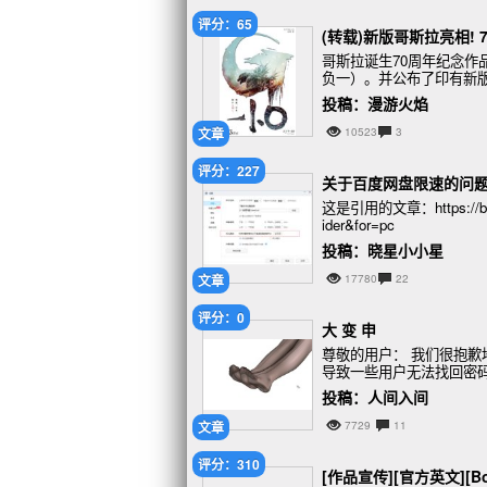
评分：65
(转载)新版哥斯拉亮相!
哥斯拉诞生70周年纪念作
负一）。并公布了印有新
投稿：漫游火焰
文章
10523
3
评分：227
关于百度网盘限速的问
这是引用的文章：https://baiji
ider&for=pc
投稿：晓星小小星
文章
17780
22
评分：0
大 变 申
尊敬的用户： 我们很抱
导致一些用户无法找回密
取措施修复了该问题，并
投稿：人间入间
文章
7729
11
评分：310
[作品宣传][官方英文][Bone