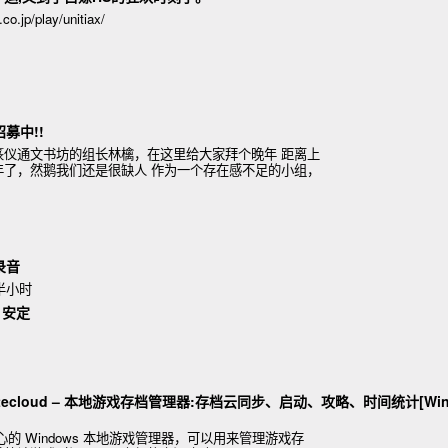
o.jp/play/unitiax/
招募中!!
篆仪通文书坊的组长林檎，在这里给大家拜个晚年 距离上
年了，然鹅我们还是很缺人 作为一个存在感不足的小组，
作范围 我们长期以来致力于单
录音
半小时
 安定
hitecloud – 本地游戏存档管理器:存档云同步、启动、攻略、时间统计[Wi
常良心的 Windows 本地游戏管理器，可以用来管理游戏存