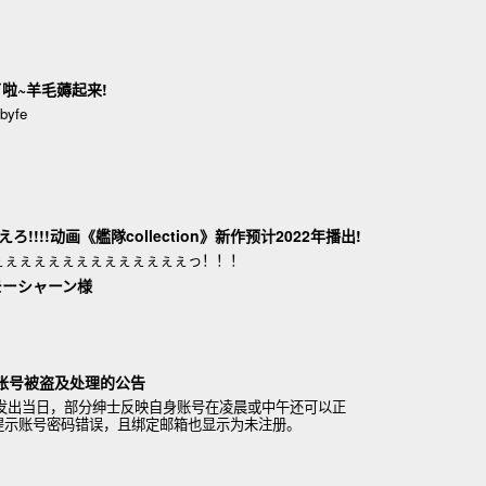
了啦~羊毛薅起来!
yfe
!!!!动画《艦隊collection》新作预计2022年播出!
ぇぇぇぇぇぇぇぇぇぇぇぇぇぇっ！！！
モーシャーン様
分账号被盗及处理的公告
公告发出当日，部分绅士反映自身账号在凌晨或中午还可以正
提示账号密码错误，且绑定邮箱也显示为未注册。