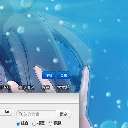
注册
登录
组专版
意见建议
投稿
求物版
综合
标签
标题