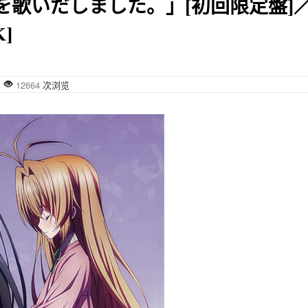
を歌いだしました。」[初回限定盤]
]
布
12664
次浏览