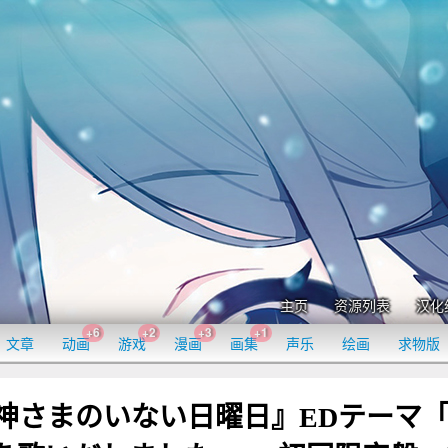
主页
资源列表
汉化
+6
+2
+3
+1
文章
动画
游戏
漫画
画集
声乐
绘画
求物版
ニメ『神さまのいない日曜日』EDテーマ