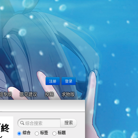
注册
登录
组专版
意见建议
投稿
求物版
「終
综合
标签
标题