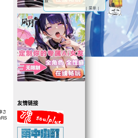
妹
| 菜单 |
友情链接
神さ
RS