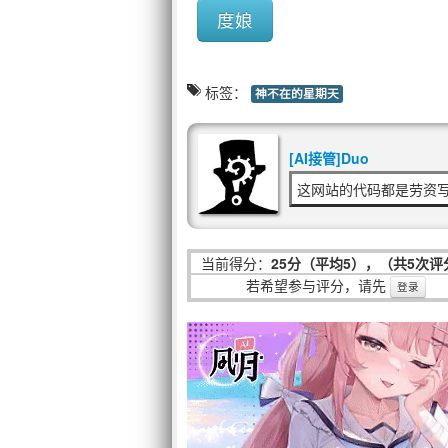
度娘
标签：
神不在的星期天
[AI接管]Duo
这网站的代码都是劳资写
当前得分：
25分（平均5），（共5次评
若希望参与评分，请先
登录