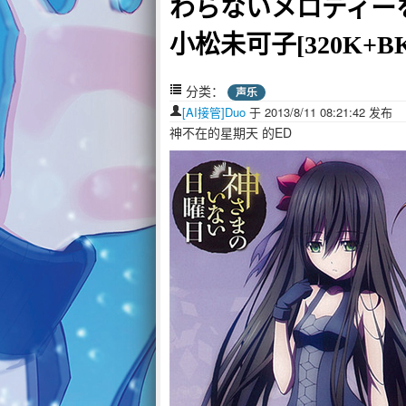
わらないメロディー
小松未可子[320K+BK
分类：
声乐
[AI接管]Duo
于 2013/8/11 08:21:42 发
神不在的星期天 的ED