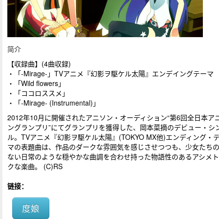
简介
【収録曲】(4曲収録)
・「‐Mirage‐」TVアニメ『幻影ヲ駆ケル太陽』エンデイングテーマ
・「Wild flowers」
・「ココロススメ」
・「‐Mirage‐ (Instrumental)」
2012年10月に開催されたアニソン・オーディション“第6回全日本ア
ングランプリ”にてグランプリを獲得した、岡本菜摘のデビュー・シ
ル。TVアニメ『幻影ヲ駆ケル太陽』(TOKYO MX他)エンディング・
マの表題曲は、作品のダークな雰囲気を感じさせつつも、少女たち
ない日常のような穏やかな曲調を合わせ持った物語性のあるアシメ
クな楽曲。 (C)RS
链接：
度娘