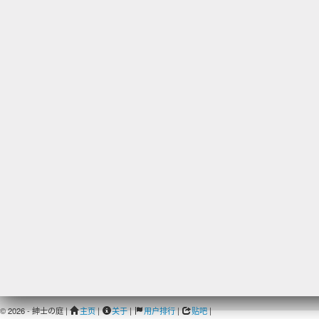
© 2026 - 紳士の庭 |
主页
|
关于
|
用户排行
|
贴吧
|