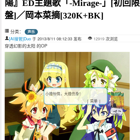
陽』ED主題歌「-Mirage-」[初回
盤]／岡本菜摘[320K+BK]
分类：
声乐
[AI接管]Duo
于 2013/8/11 08:12:33 发布
12919
次浏览
穿透幻影的太阳 的OP
小撸怡情，大撸伤身！
| 菜单 |