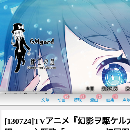
主页
资源列表
汉
+6
+1
+3
+1
文章
动画
游戏
漫画
画集
声
[130724]TVアニメ『幻影ヲ駆ケル