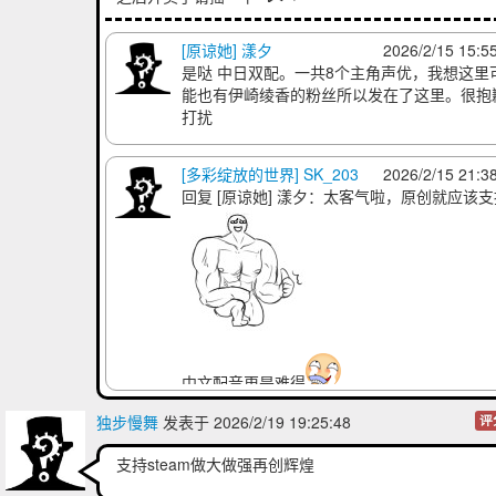
[原谅她] 漾夕
2026/2/15 15:5
是哒 中日双配。一共8个主角声优，我想这里
能也有伊崎绫香的粉丝所以发在了这里。很抱
打扰
[多彩绽放的世界] SK_203
2026/2/15 21:3
回复
[原谅她] 漾夕
：太客气啦，原创就应该支
中文配音更是难得
祝大卖
独步慢舞
发表于 2026/2/19 19:25:48
评
支持steam做大做强再创辉煌