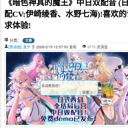
《暗色神具的魔王》中日双配音 (
配CV:伊崎绫香、水野七海)!喜欢的
求体验!
分类：
文章
[原谅她] 漾夕
于 2026/2/15 12:57:03 发布
9775
次浏览
来调教我吧！
| 菜单 |