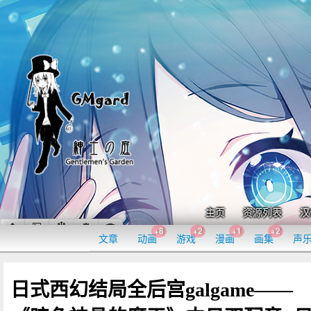
主页
资源列表
汉
+8
+2
+1
+2
文章
动画
游戏
漫画
画集
声
日式西幻结局全后宫galgame——