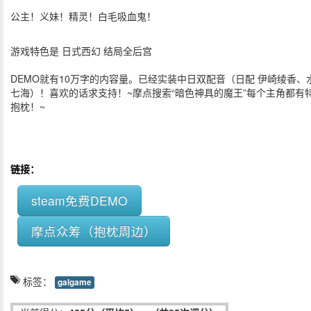
公主！义妹！精灵！白毛吸血鬼！
游戏特色是 日式西幻 结局全后宫
DEMO就有10万字的内容量。已经实装中日双配音（日配 伊崎绫香、
七海）！喜欢的话求支持！~摩点搜索“暗色神具的魔王”每个主角都有
抱枕！~
链接：
steam免费DEMO
摩点众筹（抱枕周边）
标签：
galgame