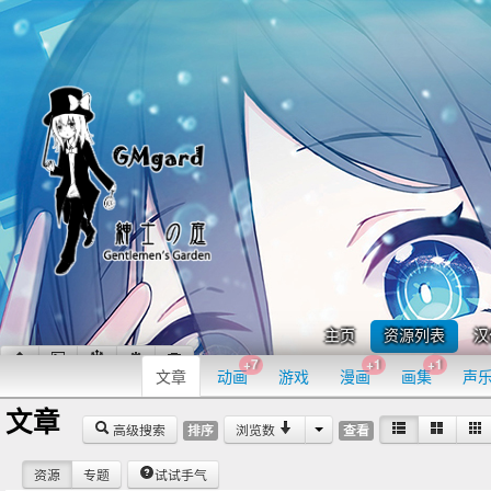
主页
资源列表
汉
+7
+1
+1
文章
动画
游戏
漫画
画集
声
文章
高级搜索
浏览数
排序
查看
资源
专题
试试手气