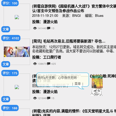
评分：100
(转载自游侠网)《超级机器人大战T》官方繁体中文
认!首支中文预告及参战作品公布
2018-11-19 21:00 来源：BNGI 编辑：Blues
投稿：漫游火焰
141440
13
文章
评分：4102
[简讯] 毛站再次易主,旧瓶将要装新酒? 非也…
本站快讯：12月27日更新。域名转交成功，新的买主是
名收藏和批量广告商。请大家不要访问以防被骗、中毒
或为对方带来广告收入。
投稿：工口爬行者
文章
138670
425
评分：175
(转载)木村拓哉一声吼:“异议!”——《审判之眼:死神
阅尽a片无数，心中自然无码
遗言》评测
| 菜单 |
旧瓶装新酒，味道好极了
投稿：漫游火焰
121846
15
文章
评分：188
(转载)充实的内容,满载的情怀:《任天堂明星大乱斗 
别版》评测