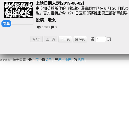
上映日期未定[2019-08-02]
由空知英秋所作的《銀魂》漫畫原作已在 6 月 20 日結
載。官方推特於今（2）日宣布即將推出第三部動畫劇場
版，主題、上映日期未定。
投稿：老幺
文章
55972
5
第
页
第1页
上一页
下一页
第14页
© 2026 - 紳士の庭 |
主页
|
关于
|
用户排行
|
贴吧
|