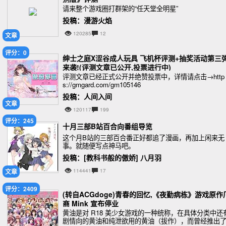
请来整个游戏圈打群架的“任天堂全明星”
投稿：漫游火焰
120285
12
文章
评分：0
绅士之庭X涩谷成人玩具 飞机杯评测+抽奖活动第三
来袭!(评测文章已公开,投票进行中)
评测文章已经正式公开并绝赞投票中，详情请点击→http
s://gmgard.com/gm105146
投稿：人间入间
文章
120117
199
评分：245
十月三部B站百合向番组导览
这个月B站的三部百合番正好都追了漫画，再加上闲来无
事。就随便写点神马吧。
投稿：[教科书般的傲娇] 八月羽
文章
114441
17
评分：2409
(转自ACGdoge)青春的回忆,《夜勤病栋》游戏原作
商 Mink 宣布停业
黄油是对 R18 美少女游戏的一种统称，在具体分类中还
剧情向的黄油和纯泄欲用的黄油（拔作），而曾经推出