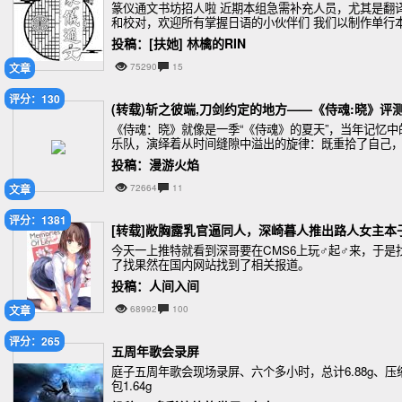
篆仪通文书坊招人啦 近期本组急需补充人员，尤其是翻
和校对，欢迎所有掌握日语的小伙伴们 我们以制作单行
为主，内容题材不限，只要好看好用就可以 欢迎各位为
投稿：[扶她] 林檎的RIN
化事业一起努力，有时间又有爱的绅士快来
文章
75290
15
评分：130
(转载)斩之彼端,刀剑约定的地方——《侍魂:晓》评
《侍魂：晓》就像是一季“《侍魂》的夏天”，当年记忆中
乐队，演绎着从时间缝隙中溢出的旋律：既重拾了自己
也感动了别人
投稿：漫游火焰
文章
72664
11
评分：1381
[转载]敞胸露乳官逼同人，深崎暮人推出路人女主本
今天一上推特就看到深哥要在CMS6上玩♂起♂来，于是
了找果然在国内网站找到了相关报道。
投稿：人间入间
文章
68992
100
评分：265
五周年歌会录屏
庭子五周年歌会现场录屏、六个多小时，总计6.88g、压
包1.64g