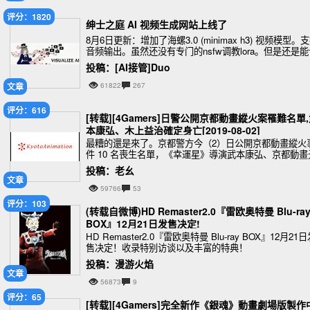
评分：1820
绅士之庭 AI 视频生成网站上线了
8月6日更新：增加了海螺3.0 (minimax h3) 视频模型。
音频输出。虽然还没有专门的nsfw调教lora。但是还是能
图片合理动起来的
投稿：[AI接管]Duo
文章
61822
267
评分：616
[转载][4Gamers]日警公開京都動畫縱火案罹難名單
本康弘、木上益治確定身亡[2019-08-02]
最糟的還是來了。京都警方今（2）日公開京都動畫縱火
件 10 名喪生名單，《幸運星》導演武本康弘、京都動畫
老級木上益治、《冰菓》人物原案暨總作畫監督西屋太
投稿：老幺
等，全部罹難。
文章
59766
53
评分：103
(转载自微博)HD Remaster2.0『雷欧奥特曼 Blu-ra
BOX』12月21日发售决定!
HD Remaster2.0『雷欧奥特曼 Blu-ray BOX』12月21
售决定！收录特别访谈以及丰富的特典！
投稿：漫游火焰
文章
56873
9
评分：65
[转载][4Gamers]完全新作《銀魂》動畫劇場版製作