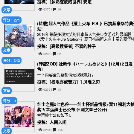
投稿：[多彩绽放的世界] 安定
文章
63751
16
评分：271
(转载)超人气作品《爱上火车-P.S-》已携超豪华特典
站!
2016年荣获多项大奖的日本超人气美少女游戏的最新版
《爱上火车-Pure Station-》现已携前所未有丰富的豪华
典阵容来到中国市场！日本人气声优、歌手，原作画师
投稿：[高级搜集者] 不满的种子
剧本亲笔签名一同登场！更有大量中
文章
62950
22
评分：343
(转载ZOD)I社新作《ハーレムめいと》[12月12日发
售]
一下内容全为复制请无视我就好。
投稿：[权限亦或苦力？] 风晓之刃
62325
13
文章
评分：0
绅士之庭x七色谷——绅士杯新品情报+双11福利大
奖!!(幸运绅士已公布,评测文章已公开)
幸运绅士公布如下↓
投稿：人间入间
62319
145
文章