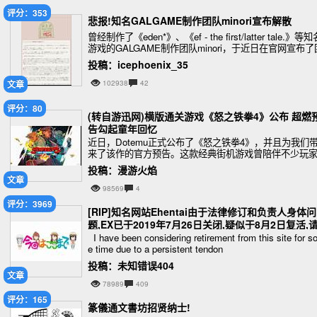
评分：353
悲报!知名GALGAME制作团队minori宣布解散
曾经制作了《eden*》、《ef - the first/latter tale.》等知
游戏的GALGAME制作团队minori，于近日在官网宣布了
队正式解散的消息。
投稿：icephoenix_35
文章
102938
42
评分：80
(转自游迅网)横版通关游戏《怒之铁拳4》公布 超燃
告勾起童年回忆
近日，Dotemu正式公布了《怒之铁拳4》，并且为我们
来了该作的官方预告。这款经典街机游戏曾陪伴不少玩
度过无聊的童年，不知道大家还记得多少呢？
投稿：漫游火焰
文章
98569
4
评分：3969
[RIP]知名网站Ehentai由于法律修订和负责人身体问
题,EX已于2019年7月26日关闭,疑似于8月2日复活,
各位根据需要进行备份
I have been considering retirement from this site for 
e time due to a persistent tendon
投稿：未知错误404
文章
78989
409
评分：165
篆儀通文書坊招贤纳士!