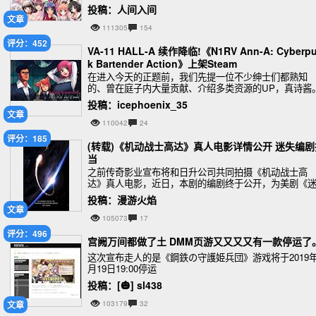
《夜勤病栋》系列游戏作品，有着 25 年历史的成人游戏
投稿：人间入间
商 Mink 在 9 月 3 日宣布停
文章
111305
154
评分：452
VA-11 HALL-A 续作降临!《N1RV Ann-A: Cyberp
k Bartender Action》上架Steam
在进入今天的正题前，我们先提一位不少绅士们都熟知
的、曾在庭子内大量贡献、介绍多类资源的UP，真诗酱
投稿：icephoenix_35
文章
110042
24
评分：185
(转载)《机动战士高达》真人电影详情公开 迷失编剧
当
之前传奇影业宣布将和日升公司共同拍摄《机动战士高
达》真人电影，近日，本剧的编剧终于公开，为美剧《
失》(第3，4季)，《穹顶之下》(第1季)等担任编剧的布
投稿：漫游火焰
•K•沃恩将执笔《机动
文章
105073
17
评分：496
宫阙万间都做了土 DMM页游又又又又有一款停运了
这次宣布走人的是《鋼鉄の守護姫兵団》游戏将于2019年
月19日19:00停运
投稿：[🎃] sl438
文章
103179
32