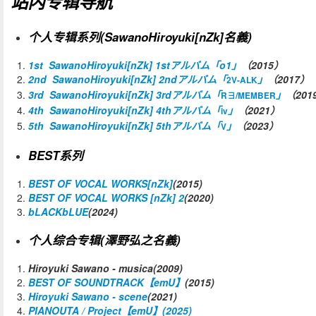
站内专辑导航
个人专辑系列(SawanoHiroyuki[nZk]名義)
1st
SawanoHiroyuki[nZk] 1stアルバム「o1」
（2015）
2nd
SawanoHiroyuki[nZk] 2ndアルバム「
」
（2017）
2V-ALK
3rd
SawanoHiroyuki[nZk] 3rdアルバム「
」
（201
R∃/MEMBER
4th
SawanoHiroyuki[nZk] 4thアルバム「
」
（2021）
iv
5th
SawanoHiroyuki[nZk] 5thアルバム「
」
（2023）
V
BEST系列
BEST OF VOCAL WORKS[nZk]
(2015)
BEST OF VOCAL WORKS [nZk] 2
(2020)
bLACKbLUE
(2024)
个人综合专辑(澤野弘之名義)
Hiroyuki Sawano
- musica(2009)
BEST OF SOUNDTRACK【emU】
(2015)
Hiroyuki Sawano - scene
(2021)
PIANOUTA / Project【emU】(2025)