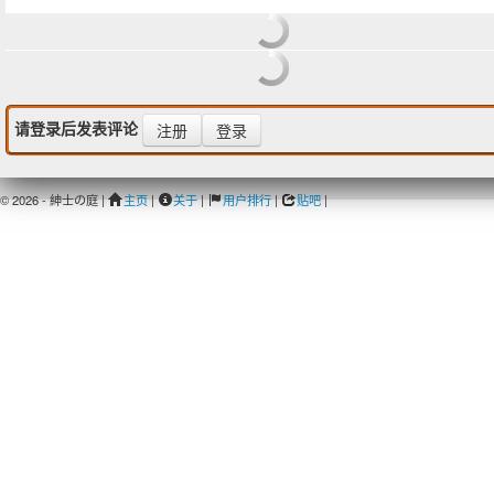
请登录后发表评论
注册
登录
© 2026 - 紳士の庭 |
主页
|
关于
|
用户排行
|
贴吧
|