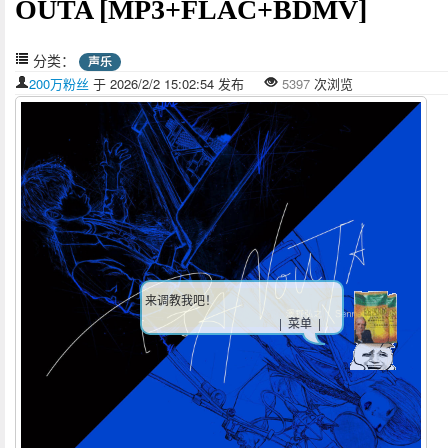
OUTA [MP3+FLAC+BDMV]
分类：
声乐
200万粉丝
于 2026/2/2 15:02:54 发布
5397
次浏览
来调教我吧！
| 菜单 |