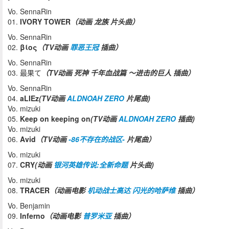
Vo. SennaRin
01.
IVORY TOWER
（动画 龙族 片头曲）
Vo. SennaRin
02.
βίος
（TV动画
罪恶王冠
插曲）
Vo. SennaRin
03. 最果て
（TV动画 死神 千年血战篇 ～进击的巨人 插曲）
Vo. SennaRin
04.
aLIEz
(
TV动画
ALDNOAH ZERO
片尾曲)
Vo. mizuki
05.
Keep on keeping on
(TV动画
ALDNOAH ZERO
插曲)
Vo. mizuki
06.
Avid
（TV动画
-86不存在的战区-
片尾曲）
Vo. mizuki
07.
CRY
(动画
银河英雄传说:全新命题
片头曲)
Vo. mizuki
08.
TRACER
（动画电影
机动战士高达 闪光的哈萨维
插曲）
Vo. Benjamin
09.
Inferno
（动画电影
普罗米亚
插曲）