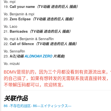
Vo. mpi
19.
Call your name
（TV动画 进击的巨人 插曲）
Vo. Benjamin & mpi
20.
Zero Eclipse
（TV动画 进击的巨人 插曲）
Vo. Laco
21.
Barricades
（TV动画 进击的巨人 插曲）
Vo. mpi & Benjamin & SennaRin
22.
Call of Silence
（TV动画 进击的巨人 插曲）
Vo. SennaRin
23.
A/Z
(动画
ALDNOAH ZERO
片尾曲)
Vo. mizuki
BDMV是现扒的，因为三个月都没看到有资源流出来，
的自己搞了，如果有想转发的无需联系我请直接转发，
不带解压码都可以，欢迎转发。
关联作品
86 -不存在的战区- 86―エイティシックス―