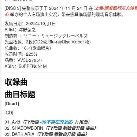
[DISC 3] 完整收录了于 2024 年 11 月 24 日 在
上海·浦发银行东方体
心
举办的个人专场演出实况，带来极具临场感的现场音乐体验。
发售日期：2025年10月1日
Artist：澤野弘之
制造商 ‏ : ‎ ソニー・ミュージックレーベルズ
光盘枚数：3枚(CD2枚,Blu-rayDisc Video1枚)
总曲数：18／(歌曲唱片)
收录时间：225分
品番：VVCL-2795/7
ASIN：B0FPFN6N1M
収録曲
曲目标题
[Disc1]
[CD]
01. Avid
（TV动画
-86不存在的战区-
片尾曲）
02. SHADOWBORN
（TV动画 我独自升级 插曲）
03. DARK ARIA
（TV动画 我独自升级 插曲）