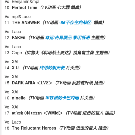
Vo. Benjamin&mpi
10.
Perfect Time
（TV动画 七大罪 插曲）
Vo. mpi&Laco
11.
THE ANSWER
（TV动画
-86不存在的战区-
插曲）
Vo. Laco
12.
FAKEit
（TV动画
命运/奇异赝品 黎明低语
主题曲）
Vo. Laco
13. Cage
（实物大《机动战士高达》独角兽立像 主题曲）
Vo. XAI
14.
X.U.
（TV动画
终结的炽天使
片头曲）
Vo. XAI
15.
DARK ARIA ＜LV2＞
（TV动画 我独自升级 插曲）
Vo. XAI
16.
ninelie
（TV动画
甲铁城的卡巴内瑞
片头曲）
Vo. XAI
17.
ətˈæk 0N tάɪtn ＜WMId＞
（TV动画 进击的巨人 插曲）
Vo. Laco
18.
The Reluctant Heroes
（TV动画 进击的巨人 插曲）