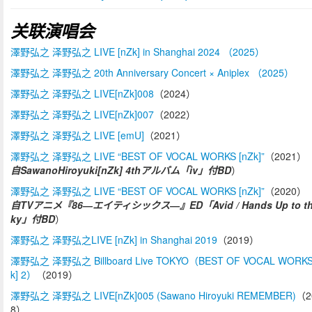
关联演唱会
澤野弘之 泽野弘之 LIVE [nZk] in Shanghai 2024 （2025）
澤野弘之 泽野弘之 20th Anniversary Concert × Aniplex （2025）
澤野弘之 泽野弘之 LIVE[nZk]008
（2024）
澤野弘之 泽野弘之 LIVE[nZk]007
（2022）
澤野弘之 泽野弘之 LIVE [emU]
（2021）
澤野弘之 泽野弘之 LIVE “BEST OF VOCAL WORKS [nZk]”
（2021）
自SawanoHiroyuki[nZk] 4thアルバム「iv」付BD
）
澤野弘之 泽野弘之 LIVE “BEST OF VOCAL WORKS [nZk]”
（2020）
自TVアニメ『86―エイティシックス―』ED「Avid / Hands Up to th
ky」付BD
）
澤野弘之 泽野弘之LIVE [nZk] in Shanghai 2019
（2019）
澤野弘之 泽野弘之 Billboard Live TOKYO（BEST OF VOCAL WORKS
k] 2）
（2019）
澤野弘之 泽野弘之 LIVE[nZk]005 (Sawano Hiroyuki REMEMBER)
（2
8）