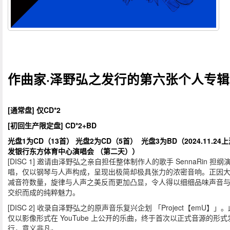
作曲家·泽野弘之发行的第六张个人专辑
[通常盘] 仅CD*2
[初回生产限定盘] CD*2+BD
光盘1为CD（13首） 光盘2为CD（5首） 光盘3为BD（2024.11.24上
发银行东方体育中心演唱会
（第二天））
[DISC 1] 邀请由泽野弘之亲自担任整体制作人的歌手 SennaRin 担纲
唱，仅以钢琴与人声构成，呈现出极简却极具张力的浓密音响。正因
减音符数量，旋律与人声之美反而更加凸显，令人得以细细品味声音
交织而成的纯粹魅力。
[DISC 2] 收录自泽野弘之的原声音乐复兴企划 「Project【emU】」
仅以影像形式在 YouTube 上公开的乐曲，终于首次以正式音源的形式
行，意义非凡。