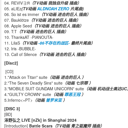
04. REVIV∃Я
（TV动画 我独自升级 插曲）
05. aLIEz
(TV动画
ALDNOAH ZERO
片尾曲)
06. So ist es immer
（TV动画 进击的巨人 插曲）
07. Bauklötze
（TV动画 进击的巨人 插曲）
08. Apple Seed
（TV动画 进击的巨人 插曲）
09. T:T
（TV动画 进击的巨人 插曲）
10. ThanksAT -PIANOUTA-
11. LilaS
（TV动画
-86不存在的战区-
最终片尾曲）
12. Iris -BUBBLE-
13. Call of Silence
（TV动画 进击的巨人 插曲）
[Disc2]
[CD]
1."Attack on Titan" suite
（动画 进击的巨人 ）
2."The Seven Deadly Sins" suite
（动画 七宗罪 ）
3."MOBILE SUIT GUNDAM UNICORN" suite
（动画 机动战士高达UC
4."GUILTY CROWN" suite
（动画
罪恶王冠
）
5.Inferno<×PT>
（动画
普罗米亚
）
[DISC 3]
[BD]
泽野弘之 LIVE [nZk] in Shanghai 2024
[Introduction]
Battle Scars
（TV动画 青之驱魔师 插曲）