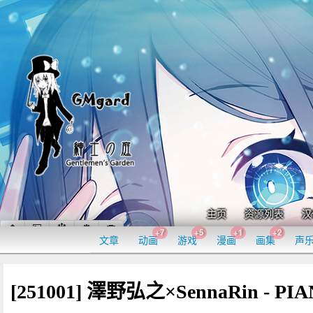
主页
资源列表
汉
+7
+5
+1
+2
文章
动画
游戏
漫画
画集
声
[251001] 澤野弘之×SennaRin - PIA