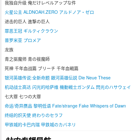
我独自升级 俺だけレベルアップな件
火星公主 ALDNOAH.ZERO アルドノア・ゼロ
进击的巨人 進撃の巨人
罪恶王冠 ギルティクラウン
普罗米亚 プロメア
龙族
青之驱魔师 青の祓魔師
死神 千年血战篇 ブリーチ 千年血戦篇
银河英雄传说:全新命题 銀河英雄伝説 Die Neue These
机动战士高达 闪光的哈萨维 機動戦士ガンダム 閃光のハサウェイ
七大罪 七つの大罪
命运/奇异赝品 黎明低语 Fate/strange Fake Whispers of Dawn
终结的炽天使 終わりのセラフ
甲铁城的卡巴内瑞 甲鉄城のカバネリ