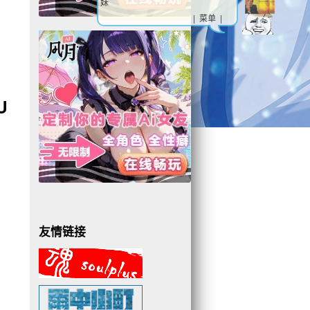
妹
| 菜单 |
U
友情链接