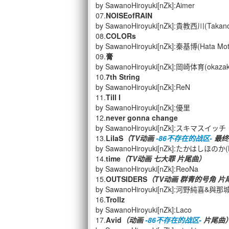
by SawanoHiroyuki[nZk]:Aimer
07.
NOISEofRAIN
by SawanoHiroyuki[nZk]:貴教西川(Takanor
08.
COLORs
by SawanoHiroyuki[nZk]:秦基博(Hata Mot
09.
膏
by SawanoHiroyuki[nZk]:岡崎体育(okazakit
10.
7th String
by SawanoHiroyuki[nZk]:ReN
11.
Till I
by SawanoHiroyuki[nZk]:優里
12.
never gonna change
by SawanoHiroyuki[nZk]:スキマスイッチ
13.
LilaS
（TV动画
-86不存在的战区-
最终
by SawanoHiroyuki[nZk]:たかはしほのか(H
14.
time
（TV
动画 七大罪 片尾曲）
by SawanoHiroyuki[nZk]:ReoNa
15.
OUTSIDERS
（TV动画 群青的号角 片
by SawanoHiroyuki[nZk]:河野純喜&與那城
16.
Trollz
by SawanoHiroyuki[nZk]:Laco
17.
Avid
（动画
-86不存在的战区-
片尾曲