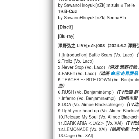
by SawanoHiroyuki[nZk]:mizuki & Tielle
19.
B-Cuz
by SawanoHiroyuki[nZk]:SennaRin
[Disc3]
[Blu-ray]
澤野弘之 LIVE[nZk]008（2024.6.2 澤
1.[Introduction] Battle Scars (Vo. Laco)
（
2.Trollz (Vo. Laco)
3.Never Stop (Vo. Laco)
（游戏 荒野行动
4.FAKEit (Vo. Laco)
（动画
命运/奇异赝品
5.TRACER ～ BITE DOWN (Vo. Benjamin
曲）
6.RUSH (Vo. Benjamin&mpi)
（TV动画 
7.Inferno (Vo. Benjamin&mpi)
（动画电影
8.DOA (Vo. Aimee Blackschleger)
（TV动
9.Light your heart up (Vo. Aimee Blacksc
10.Release My Soul (Vo. Aimee Blacksch
11.DARK ARIA ＜LV2＞ (Vo. XAI)
（TV动
12.LEMONADE (Vo. XAI)
（动画电影 七大
13.Cage (Vo. XAI)