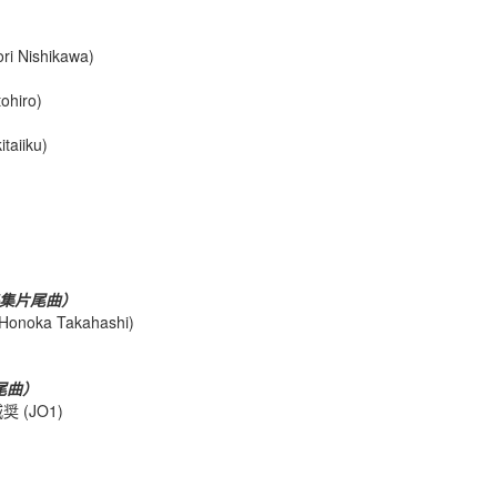
i Nishikawa)
ohiro)
aiiku)
集片尾曲）
onoka Takahashi)
尾曲）
奨 (JO1)
）