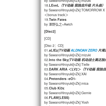
by SawanoHiroyuki[nZk]:mizuki
18.
LEveL
（TV动画 我独自升级 片头曲）
by SawanoHiroyuki[nZk]:TOMORROW 
＜bonus track＞
19.
Twin Fates
by 澤野弘之×Awich
[Disc2]
[CD]
[Disc 2：CD]
01.
aLIEz
(TV动画
ALDNOAH ZERO
片尾
by SawanoHiroyuki[nZk]:mizuki
02.
Into the Sky
(TV动画 机动战士高达独角兽
by SawanoHiroyuki[nZk]:Tielle
03.
DARK ARIA ＜LV2＞
（TV动画 我独
by SawanoHiroyuki[nZk]:XAI
04.
Pretenders -eO1-
by SawanoHiroyuki[nZk]:mica
05.
Club Ki3ε
by SawanoHiroyuki[nZk]:Gemie
06.
FLAW(LESS)
by SawanoHiroyuki[nZk]:Yosh