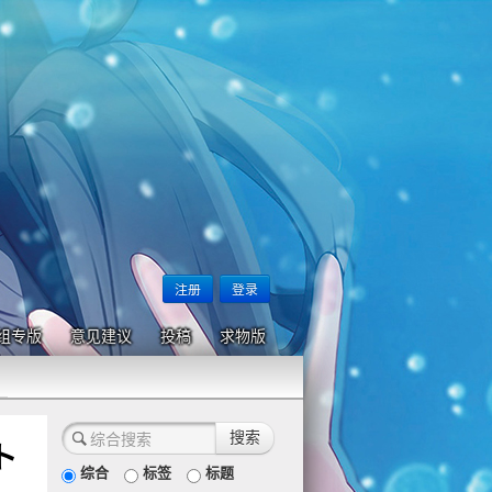
注册
登录
组专版
意见建议
投稿
求物版
ト
综合
标签
标题