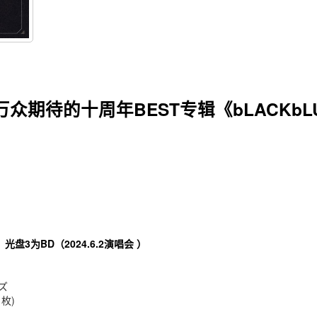
众期待的十周年BEST专辑《bLACKbL
光盘3为BD（2024.6.2演唱会
）
ルズ
1枚)