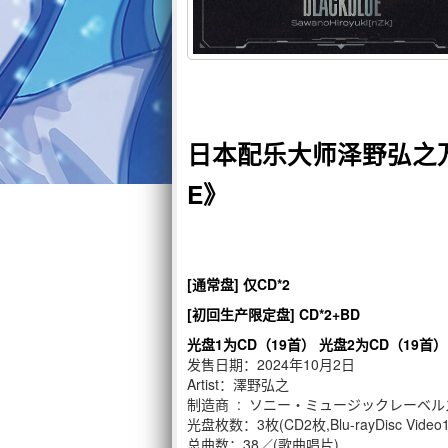
日本配乐大师泽野弘之万
E》
[通常盘] 仅CD*2
[初回生产限定盘] CD*2+BD
光盘1为CD（19首） 光盘2为CD（19首） 
发售日期：2024年10月2日
Artist：澤野弘之
制造商 ‏ : ‎ ソニー・ミュージックレーベ
光盘枚数：3枚(CD2枚,Blu-rayDisc Video
总曲数：38／(歌曲唱片)