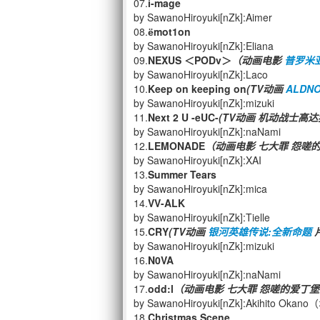
07.
i-mage
by SawanoHiroyuki[nZk]:Aimer
08.
ёmot1on
by SawanoHiroyuki[nZk]:Eliana
09.
NEXUS ＜PODv＞
（动画电影
普罗米
by SawanoHiroyuki[nZk]:Laco
10.
Keep on keeping on
(TV动画
ALDNO
by SawanoHiroyuki[nZk]:mizuki
11.
Next 2 U -eUC-
(TV动画 机动战士高达独
by SawanoHiroyuki[nZk]:naNami
12.
LEMONADE
（动画电影 七大罪 怨嗟
by SawanoHiroyuki[nZk]:XAI
13.
Summer Tears
by SawanoHiroyuki[nZk]:mica
14.
VV-ALK
by SawanoHiroyuki[nZk]:Tielle
15.
CRY
(TV动画
银河英雄传说:全新命题
by SawanoHiroyuki[nZk]:mizuki
16.
N0VA
by SawanoHiroyuki[nZk]:naNami
17.
odd:l
（动画电影 七大罪 怨嗟的爱丁堡
by SawanoHiroyuki[nZk]:Akihito
18.
Christmas Scene