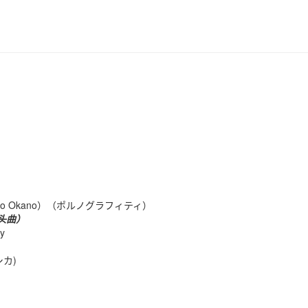
Akihito Okano）（ポルノグラフィティ）
头
曲）
y
ルシカ)