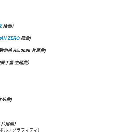
亚
插曲）
AH ZERO
插曲)
角兽 RE:0096 片尾曲)
的爱丁堡 主题曲）
片头曲)
 片尾曲）
 Okano（ポルノグラフィティ）