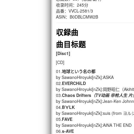
收录时间：245分
品番：VVCL-2581/3
ASIN：B0DBLCMW2B
収録曲
曲目标题
[Disc1]
[CD]
01.
地球という名の都
by SawanoHiroyuki[nZk]:ASKA
02.
EVERCHiLD
by SawanoHiroyuki[nZk]:岡野昭仁（
03.
Chaos Drifters
（TV动画 非枪人生
片
by SawanoHiroyuki[nZk]:Jean-Ken Johnn
04.
B∀LK
by SawanoHiroyuki[nZk]:suis (from ヨ
05.
FAVE
by SawanoHiroyuki[nZk]:AiNA THE END
06.
s-AVE