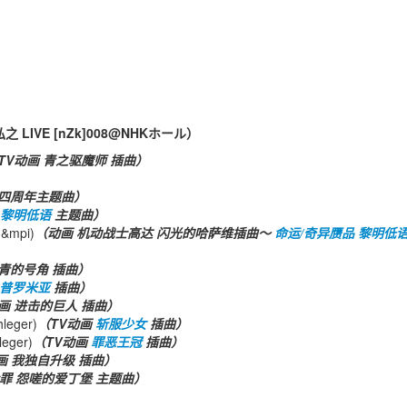
野弘之 LIVE [nZk]008@NHKホール）
TV动画 青之驱魔师 插曲）
 四周年主题曲）
 黎明低语
主题曲）
&mpi)
（动画 机动战士高达 闪光的哈萨维插曲～
命运/奇异赝品 黎明低
群青的号角 插曲）
普罗米亚
插曲）
画 进击的巨人 插曲）
hleger)
（TV动画
斩服少女
插曲）
leger)
（TV动画
罪恶王冠
插曲）
画 我独自升级 插曲）
罪 怨嗟的爱丁堡 主题曲）