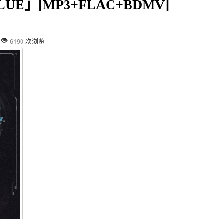
UE」[MP3+FLAC+BDMV]
布
6190
次浏览