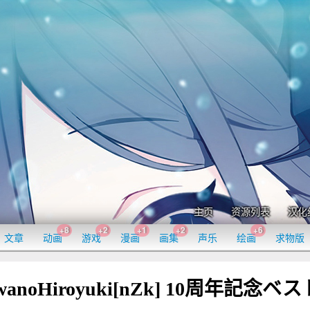
主页
资源列表
汉化
+8
+2
+1
+2
+6
文章
动画
游戏
漫画
画集
声乐
绘画
求物版
wanoHiroyuki[nZk] 10周年記念ベス