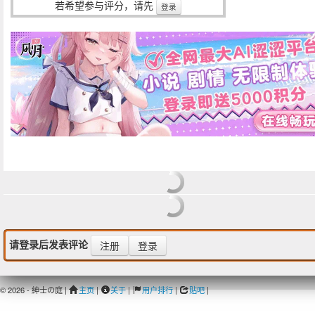
若希望参与评分，请先
登录
请登录后发表评论
注册
登录
© 2026 - 紳士の庭 |
主页
|
关于
|
用户排行
|
贴吧
|