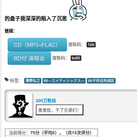
的盘子我深深的陷入了沉思
链接：
CD（MP3+FLAC）
提取码：
1ziz
BD付 演唱会
提取码：
kz95
标签：
澤野弘之
86―エイティシックス―
86不存在的战区
200万粉丝
奥里给，干了兄弟们！
当前得分：
75分（平均5），（共15次评分）