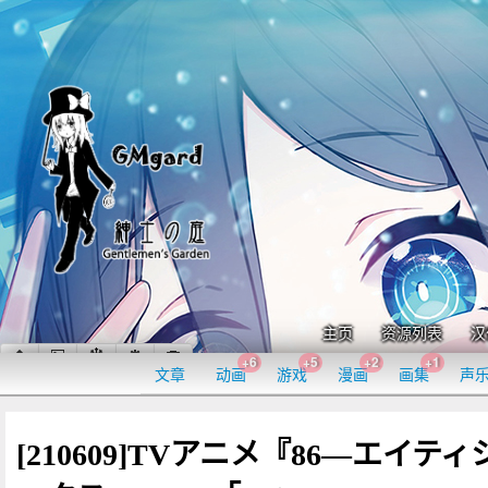
主页
资源列表
汉
+6
+5
+2
+1
文章
动画
游戏
漫画
画集
声
[210609]TVアニメ『86―エイティ