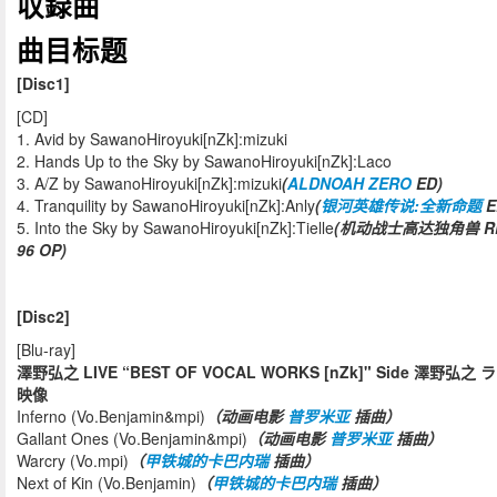
収録曲
曲目标题
[Disc1]
[CD]
1. Avid by SawanoHiroyuki[nZk]:mizuki
2. Hands Up to the Sky by SawanoHiroyuki[nZk]:Laco
3. A/Z by SawanoHiroyuki[nZk]:mizuki
(
ALDNOAH ZERO
ED)
4. Tranquility by SawanoHiroyuki[nZk]:Anly
(
银河英雄传说:全新命题
E
5. Into the Sky by SawanoHiroyuki[nZk]:Tielle
(机动战士高达独角兽 RE
96 OP)
[Disc2]
[Blu-ray]
澤野弘之 LIVE “BEST OF VOCAL WORKS [nZk]" Side 澤野弘之 
映像
Inferno (Vo.Benjamin&mpi)
（动画电影
普罗米亚
插曲）
Gallant Ones (Vo.Benjamin&mpi)
（动画电影
普罗米亚
插曲）
Warcry (Vo.mpi)
（
甲铁城的卡巴内瑞
插曲）
Next of Kin (Vo.Benjamin)
（
甲铁城的卡巴内瑞
插曲）