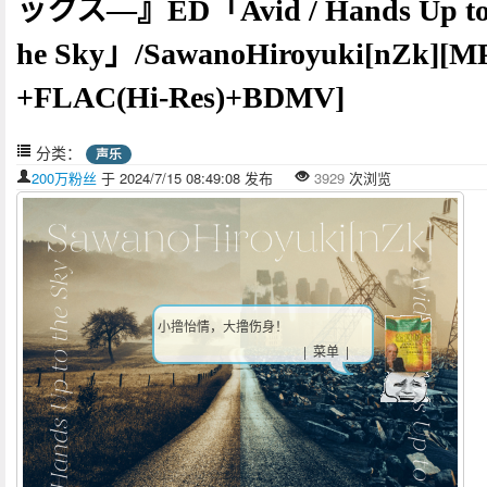
ックス―』ED「Avid / Hands Up to
he Sky」/SawanoHiroyuki[nZk][M
+FLAC(Hi-Res)+BDMV]
分类：
声乐
200万粉丝
于 2024/7/15 08:49:08 发布
3929
次浏览
小撸怡情，大撸伤身！
| 菜单 |