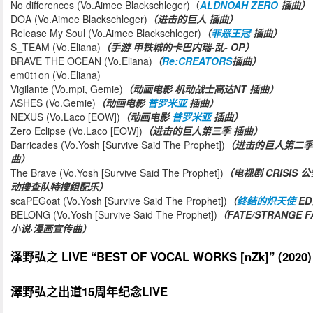
No differences (Vo.Aimee Blackschleger)（
ALDNOAH ZERO
插曲）
DOA (Vo.Aimee Blackschleger)
（进击的巨人 插曲）
Release My Soul (Vo.Aimee Blackschleger)
（
罪恶王冠
插曲）
S_TEAM (Vo.Eliana)
（手游 甲铁城的卡巴内瑞-乱- OP）
BRAVE THE OCEAN (Vo.Eliana)
（
Re:CREATORS
插曲）
em0t1on (Vo.Eliana)
Vigilante (Vo.mpi, Gemie)
（动画电影 机动战士高达NT 插曲）
ΛSHES (Vo.Gemie)
（动画电影
普罗米亚
插曲）
NEXUS (Vo.Laco [EOW])
（动画电影
普罗米亚
插曲）
Zero Eclipse (Vo.Laco [EOW])
（进击的巨人第三季 插曲）
Barricades (Vo.Yosh [Survive Said The Prophet])
（进击的巨人第二季
曲）
The Brave (Vo.Yosh [Survive Said The Prophet])
（电视剧 CRISIS 
动搜查队特搜组配乐）
scaPEGoat (Vo.Yosh [Survive Said The Prophet])
（
终结的炽天使
ED
BELONG (Vo.Yosh [Survive Said The Prophet])
（FATE/STRANGE F
小说·漫画宣传曲）
泽野弘之 LIVE “BEST OF VOCAL WORKS [nZk]” (2020)
澤野弘之出道15周年纪念LIVE