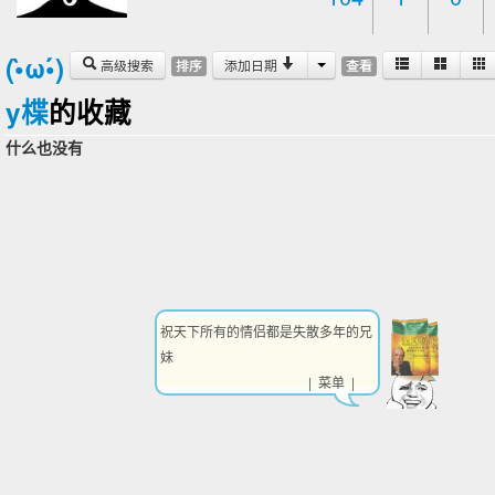
(•̀ω•́)
高级搜索
添加日期
排序
查看
y楪
的收藏
什么也没有
祝天下所有的情侣都是失散多年的兄
妹
| 菜单 |