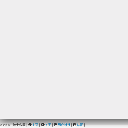
© 2026 - 紳士の庭 |
主页
|
关于
|
用户排行
|
贴吧
|