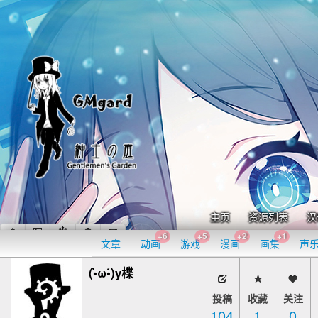
主页
资源列表
汉
+6
+5
+2
+1
文章
动画
游戏
漫画
画集
声
(•̀ω•́)y楪
投稿
收藏
关注
104
1
0