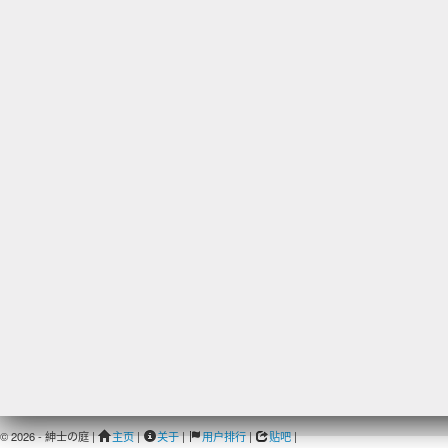
© 2026 - 紳士の庭 |
主页
|
关于
|
用户排行
|
贴吧
|