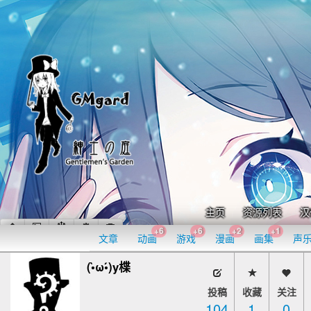
主页
资源列表
汉
+6
+6
+2
+1
文章
动画
游戏
漫画
画集
声
(•̀ω•́)y楪
投稿
收藏
关注
104
1
0