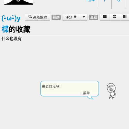
(•̀ω•́)y
高级搜索
评分
排序
查看
楪
的收藏
什么也没有
来调教我吧！
| 菜单 |