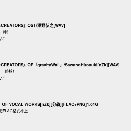
e:CREATORS』OST/澤野弘之[WAV]
，棒！
い”
CREATORS』OP「gravityWall」/SawanoHiroyuki[nZk][WAV]
！！終於！
い”
 OF VOCAL WORKS[nZk][分轨][FLAC+PNG]1.01G
把FLAC格式补上