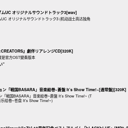
ンダムUC オリジナルサウンドトラック3[wav]
UC オリジナルサウンドトラック3 (机动战士高达独角
e:CREATORS』劇伴リアレンジCD[320K]
實是官方OST變奏版本
い”
ョン「戦国BASARA」音楽絵巻~蒼盤 It’s Show Time!~[通常盤][320K]
BASARA」音楽絵巻~蒼盤 It’s Show Time!~ (T
~苍盘 It's Show Time!~)