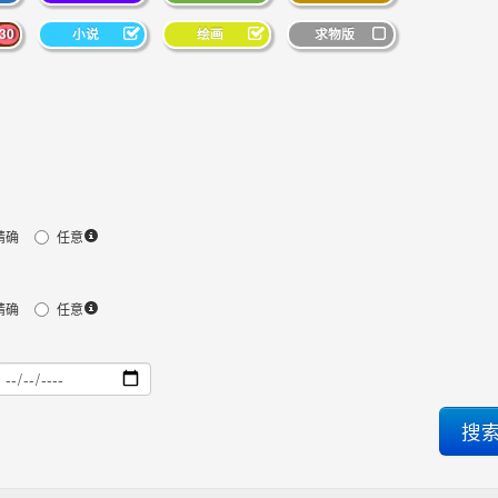
30
小说
绘画
求物版
精确
任意
精确
任意