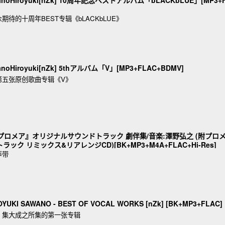
wanoHiroyuki[nZk] 10周年記念ベストアルバム「bLACKbLUE」[MP3+
待的十周年BEST专辑《bLACKbLUE》
noHiroyuki[nZk] 5thアルバム「V」[MP3+FLAC+BDMV]
第五张原创歌曲专辑《V》
ニメ『プロメア』オリジナルサウンドトラック 劇伴集/音楽:澤野弘之 (附プロ
ク リミックス&リアレンジCD)[BK+MP3+M4A+FLAC+Hi-Res]
声带
YUKI SAWANO - BEST OF VOCAL WORKS [nZk] [BK+MP3+FLAC]
，集大成之所集的第一张专辑