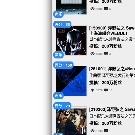
投稿：200万粉丝
5385
6
声乐
评分：55
[150909] 泽野弘之 Saw
上海演唱会WEBDL]
日本配乐大师泽野弘之第一
投稿：200万粉丝
5380
3
声乐
评分：150
[251001] 澤野弘之×Sen
作曲家·泽野弘之发行的第
投稿：200万粉丝
5379
11
声乐
评分：20
[210303]泽野弘之 Sawa
日本配乐大师泽野弘之的第
投稿：200万粉丝
5190
1