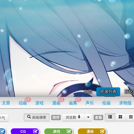
主页
资源列表
汉化
+7
+1
+1
文章
动画
游戏
漫画
画集
声乐
绘画
求物版
高级搜索
浏览数
排序
查看
手气
CG
游戏
漫画