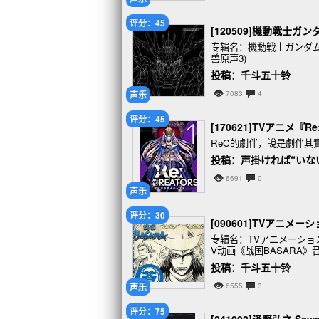
评分：45
[120509]機動戦士ガ
专辑名：機動戦士ガンダム
兽原声3)
投稿：千斗五十铃
声乐
7083
4
评分：45
[170621]TVアニメ『R
ReC的劇伴，說是劇伴其
投稿：声掛ければ“いな
6691
0
声乐
评分：30
[090601]TVアニメーシ
专辑名：TVアニメーション「戦国
V动画《战国BASARA》音乐绘卷
投稿：千斗五十铃
声乐
6555
3
评分：75