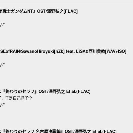
機動戦士ガンダムNT』OST/澤野弘之[FLAC]
い”
OISEofRAIN/SawanoHiroyuki[nZk] feat. LiSA&西川貴教[WAV+ISO]
い”
ニメ『終わりのセラフ』OST/澤野弘之 Et al.(FLAC)
了，于是自己抓了个
い”
ニメ『終わりのセラフ 名古屋決戦編』OST/澤野弘之 Et al.(FLAC)