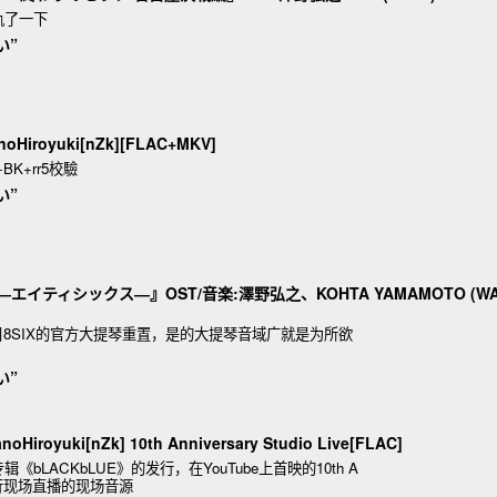
轨了一下
い”
noHiroyuki[nZk][FLAC+MKV]
+BK+rr5校驗
い”
86―エイティシックス―』OST/音楽:澤野弘之、KOHTA YAMAMOTO (W
8SIX的官方大提琴重置，是的大提琴音域广就是为所欲
い”
Hiroyuki[nZk] 10th Anniversary Studio Live[FLAC]
bLACKbLUE》的发行，在YouTube上首映的10th A
Live进行现场直播的现场音源