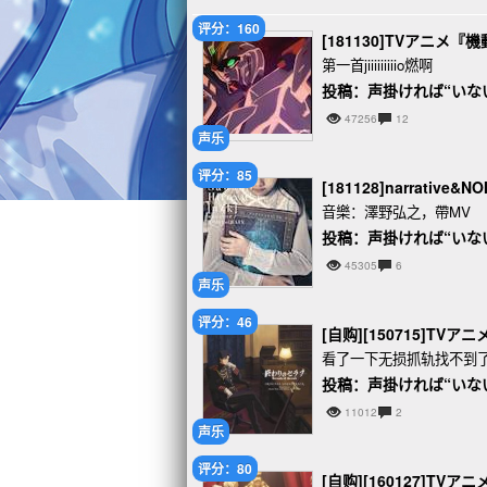
评分：160
[181130]TVアニメ『
第一首jiiiiiiiiio燃啊
投稿：声掛ければ“いな
47256
12
声乐
评分：85
[181128]narrative&N
音樂：澤野弘之，帶MV
投稿：声掛ければ“いな
45305
6
声乐
评分：46
[自购][150715]TVア
看了一下无损抓轨找不到
投稿：声掛ければ“いな
11012
2
声乐
评分：80
[自购][160127]TVア