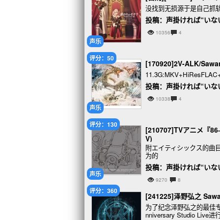
没找到无损源于是自己抓
投稿：声掛ければ“いな
10356
4
声乐
评分：50
[170920]2V-ALK/Sawa
11.3G:MKV+HiResFLAC
投稿：声掛ければ“いな
10338
4
声乐
评分：130
[210707]TVアニメ『
V)
附エイティシックス的曲目
为的
投稿：声掛ければ“いな
声乐
9270
8
评分：360
[241225]泽野弘之 Sawano
为了纪念泽野弘之的最佳专辑《
nniversary Studio 