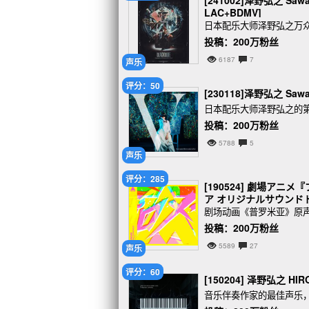
[241002]泽野弘之 Sa
LAC+BDMV]
日本配乐大师泽野弘之万众期
投稿：200万粉丝
6187
7
声乐
评分：50
[230118]泽野弘之 Sawa
日本配乐大师泽野弘之的
投稿：200万粉丝
5788
5
声乐
评分：285
[190524] 劇場ア
ア オリジナルサウンドトラッ
剧场动画《普罗米亚》原
投稿：200万粉丝
5589
27
声乐
评分：60
[150204] 泽野弘之 HIRO
音乐伴奏作家的最佳声乐