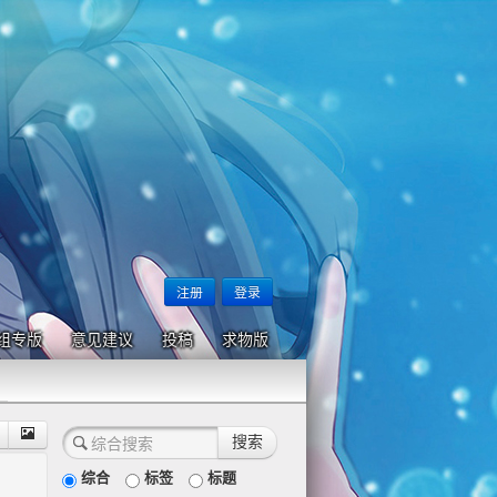
注册
登录
组专版
意见建议
投稿
求物版
综合
标签
标题