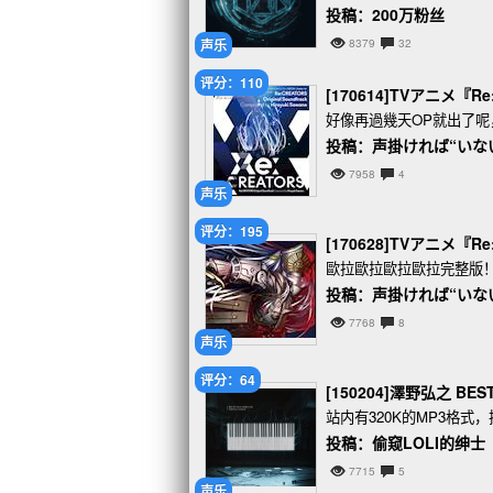
投稿：200万粉丝
声乐
8379
32
评分：110
[170614]TVアニメ『R
好像再過幾天OP就出了呢
投稿：声掛ければ“いな
7958
4
声乐
评分：195
[170628]TVアニメ『Re:
歐拉歐拉歐拉歐拉完整版
投稿：声掛ければ“いな
7768
8
声乐
评分：64
[150204]澤野弘之 BEST
站内有320K的MP3格式，
投稿：偷窥LOLI的绅士
7715
5
声乐