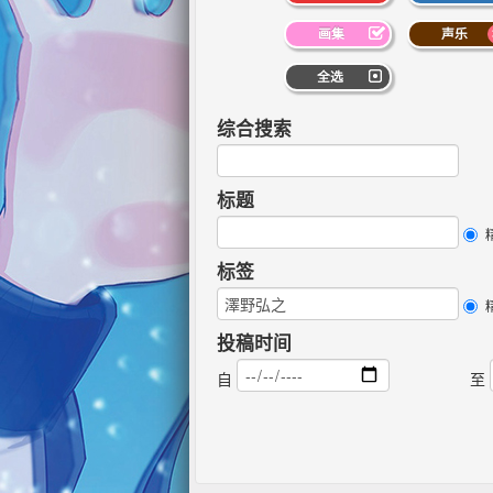
画集
声乐
全选
综合搜索
标题
标签
投稿时间
自
至