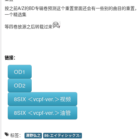
按之前A/Z的BD专辑卷预测这个重置里面还会有一些别的曲目的重置
一个精选集
等四卷放源之后转载过来
链接：
OD1
OD2
8SIX ＜vcpf-ver.＞视频
8SIX ＜vcpf-ver.＞油管
标签：
澤野弘之
86-エイティシックス-