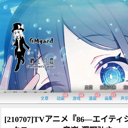
主页
资源列表
汉
+6
+8
+2
+1
文章
动画
游戏
漫画
画集
声
[210707]TVアニメ『86―エイティ