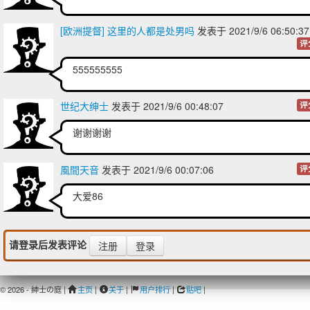
[欧洲提督] 这里的人都是处男吗
发表于 2021/9/6 06:50:
评
555555555
世纪大绅士
发表于 2021/9/6 00:48:07
评
谢谢谢谢
風間天音
发表于 2021/9/6 00:07:06
评
大爱86
请登录后发表评论
注册
登录
© 2026 - 紳士の庭 |
主页
|
关于
|
用户排行
|
贴吧
|