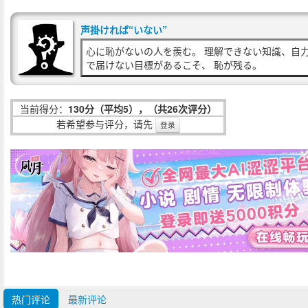
声掛ければ“いない”
心に恥がないの人を羨む。 理解できない知識、自
で届けない目標があるこそ、 恥が残る。
当前得分：
130分（平均5），（共26次评分）
若希望参与评分，请先
登录
热门评论
最新评论