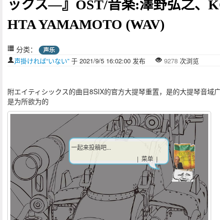
ックス―』OST/音楽:澤野弘之、K
HTA YAMAMOTO (WAV)
分类：
声乐
声掛ければ“いない”
于 2021/9/5 16:02:00 发布
9278
次浏览
附エイティシックス的曲目8SIX的官方大提琴重置，是的大提琴音域
是为所欲为的
一起来投稿吧...
| 菜单 |