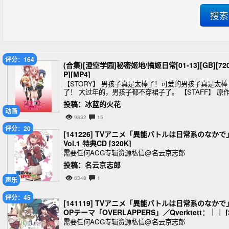
评分：164
(合集)[澄空学园]秘密姬地/搞姬日常[01-13][GB][72
P][MP4]
【STORY】 男孩子真是太棒了！可爱的男孩子真是太棒
了！ 大过年的，男孩子都不穿裙子了。 【STAFF】 原
佃煮のりお「ひめゴト」（一迅社） 監督／演出 柳瀬雄
投稿：冰蓝的火花
シリーズ構成／脚本
动画
9832
15
评分：20
[141226] TVアニメ「異能バトルは日常系のなかで
Vol.1 特典CD [320K]
需要任何ACG专辑资源私信@名云京志郎
投稿：名云京志郎
6348
1
声乐
评分：45
[141119] TVアニメ「異能バトルは日常系のなかで
OPテーマ「OVERLAPPERS」／Qverktett：｜｜ [
20K]
需要任何ACG专辑资源私信@名云京志郎