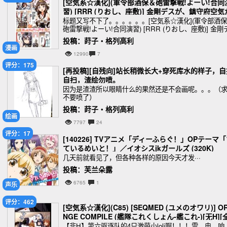
[空気系☆漢化](軍令部酒保＆砲雷撃戦!よーい!合同
習) [RRR (りおし、座敷)] 金剛デスが、鎮守府空気
バーニングラブデース!-改二- (艦隊これくの
标题又写不下了。。。。。。[空気系☆漢化](軍令部酒
砲雷撃戦!よーい!合同演習) [RRR (りおし、座敷)] 金剛
スが、鎮守府の空気がバーニングラブデース!-改二- (艦
投稿：莳子‧格列高利
これくしょん-艦これ
漫画
12990
7
评分：175
[再投稿][自残向]站长稍微长大+穿死库水的样子，自
自扫，渣绘勿喷。
因为是渣渣所以眼睛什么的果然还是不会画呢。。。（
不要喷了）
投稿：莳子‧格列高利
绘画
7797
24
评分：17
[140226] TVアニメ「ディーふらぐ！」OPテーマ
ているめいと！」／イオシスjkガールズ (320K)
几天前就看见了，但各种各样的原因今天才发···
投稿：芙兰朵露
6765
1
声乐
评分：462
[空気系☆漢化](C85) [SEQMED (ユメのオワリ)] O
NGE COMPILE (艦隊これくしょん-艦これ-)[无H][
年龄]
【非H】第六驱逐队的4只激萌小loli啊！！！雷、电、响