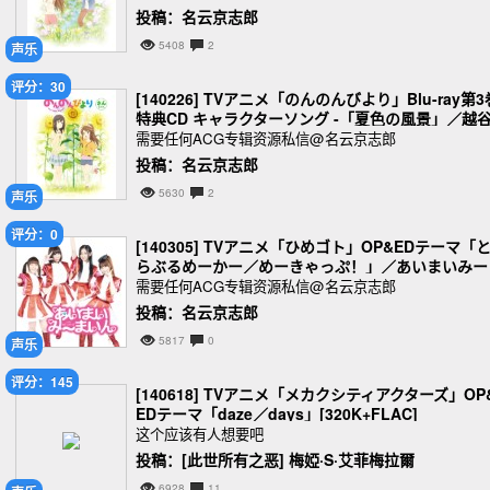
投稿：名云京志郎
5408
2
声乐
评分：30
[140226] TVアニメ「のんのんびより」Blu-ray第3
特典CD キャラクターソング -「夏色の風景」／越
小鞠(CV.阿澄佳奈) [320K]
需要任何ACG专辑资源私信@名云京志郎
投稿：名云京志郎
5630
2
声乐
评分：0
[140305] TVアニメ「ひめゴト」OP&EDテーマ「
らぶるめーかー／めーきゃっぷ！」／あいまいみー
いん [320K]
需要任何ACG专辑资源私信@名云京志郎
投稿：名云京志郎
5817
0
声乐
评分：145
[140618] TVアニメ「メカクシティアクターズ」OP
EDテーマ「daze／days」[320K+FLAC]
这个应该有人想要吧
投稿：[此世所有之恶] 梅婭·S·艾菲梅拉爾
6928
11