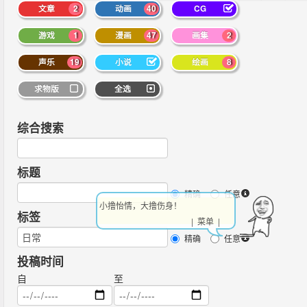
文章
2
动画
40
CG
游戏
1
漫画
47
画集
2
声乐
19
小说
绘画
8
求物版
全选
综合搜索
标题
精确
任意
小撸怡情，大撸伤身！
标签
| 菜单 |
精确
任意
投稿时间
自
至