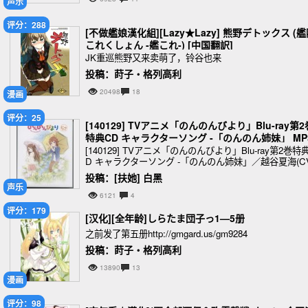
声乐
评分：288
[不做艦娘漢化組][Lazy★Lazy] 熊野デトックス (
これくしょん -艦これ-) [中国翻訳]
JK重巡熊野又来卖萌了，铃谷也来
投稿：莳子‧格列高利
20498
18
漫画
评分：25
[140129] TVアニメ「のんのんびより」Blu-ray第2
特典CD キャラクターソング -「のんのん姉妹」 MP
X320K
[140129] TVアニメ「のんのんびより」Blu-ray第2巻特
D キャラクターソング -「のんのん姉妹」／越谷夏海(CV
佐仓绫音)&越谷小鞠(CV.阿澄佳奈)
投稿：[扶她] 白黑
声乐
6121
4
评分：179
[汉化][全年龄]しらたま団子っ1—5册
之前发了第五册http://gmgard.us/gm9284
投稿：莳子‧格列高利
13890
13
漫画
评分：98