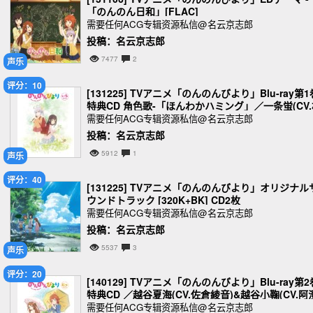
「のんのん日和」[FLAC]
需要任何ACG专辑资源私信@名云京志郎
投稿：名云京志郎
7477
2
声乐
评分：10
[131225] TVアニメ「のんのんびより」Blu-ray第1
特典CD 角色歌-「ほんわかハミング」／一条蛍(CV.
川梨衣) [320K+BK]
需要任何ACG专辑资源私信@名云京志郎
投稿：名云京志郎
5912
1
声乐
评分：40
[131225] TVアニメ「のんのんびより」オリジナル
ウンドトラック [320K+BK] CD2枚
需要任何ACG专辑资源私信@名云京志郎
投稿：名云京志郎
5537
3
声乐
评分：20
[140129] TVアニメ「のんのんびより」Blu-ray第2
特典CD ／越谷夏海(CV.佐倉綾音)&越谷小鞠(CV.阿
佳奈) [320K+BK]
需要任何ACG专辑资源私信@名云京志郎