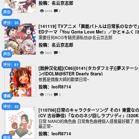
投稿：名云京志郎
6448
2
声乐
评分：30
[141119] TVアニメ「異能バトルは日常系のなかで
EDテーマ「You Gotta Love Me!」／かと＊ふく [3
0K]
需要任何ACG专辑资源私信@名云京志郎
投稿：名云京志郎
5601
1
声乐
评分：81
[脸肿汉化组](C86)[0141(タカダフミ子)]夢ステー
ン(IDOLM@STER Dearly Stars)
依舊是偶像大師的歡樂日常~
投稿：leoR8714
7704
5
漫画
评分：40
[110706]日常のキャラクターソング その1 東雲な
(CV 古谷静佳)「なののネジ回しラプソディ」(320K
日常 NANO的角色曲 日常角色曲裡個人感覺最好聽了 
最正常~
投稿：leoR8714
声乐