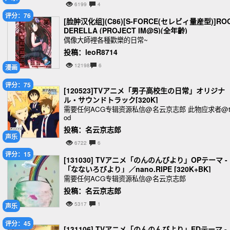
6199
4
评分：76
[脸肿汉化组](C86)[S-FORCE(セレビィ量産型)]RO
DERELLA (PROJECT IM@S)(全年齡)
偶像大師裡各種歡樂的日常~
投稿：leoR8714
12198
6
漫画
评分：75
[120523]TVアニメ「男子高校生の日常」オリジナ
ル・サウンドトラック[320K]
需要任何ACG专辑资源私信@名云京志郎 此物应求者@t
od
投稿：名云京志郎
声乐
6722
6
评分：15
[131030] TVアニメ「のんのんびより」OPテーマ -
「なないろびより」／nano.RIPE [320K+BK]
需要任何ACG专辑资源私信@名云京志郎
投稿：名云京志郎
5317
1
声乐
评分：45
[131106] TVアニメ「のんのんびより」EDテーマ -