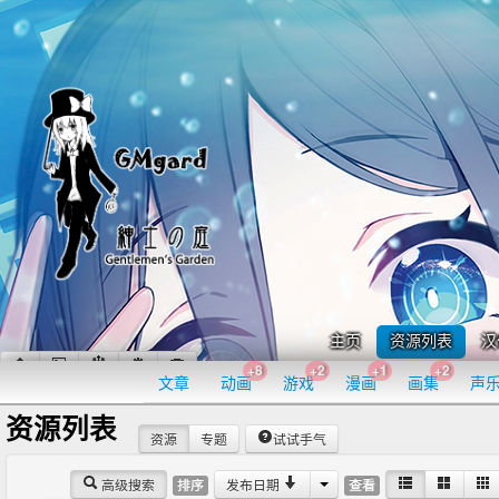
主页
资源列表
汉
+8
+2
+1
+2
文章
动画
游戏
漫画
画集
声
资源列表
资源
专题
试试手气
高级搜索
发布日期
排序
查看