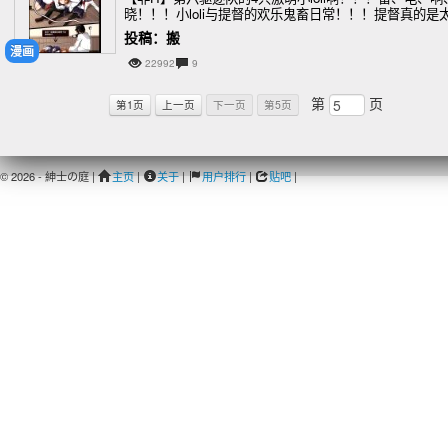
晓！！！小loli与提督的欢乐鬼畜日常！！！提督真的是
鬼畜了，可怜我4只小loli啊~~~UP停不下来了，太可爱
投稿：搬
了，内心有种想去捉弄下的强烈
漫画
22992
9
第
页
第1页
上一页
下一页
第5页
© 2026 - 紳士の庭 |
主页
|
关于
|
用户排行
|
贴吧
|