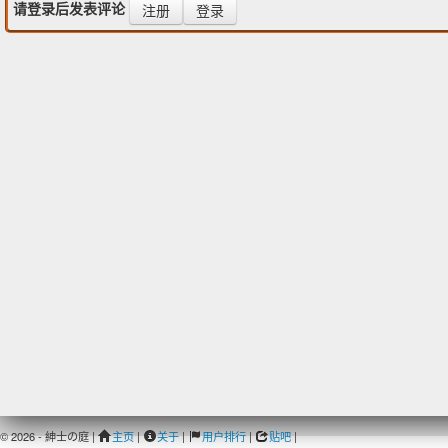
请登录后发表评论
注册
登录
© 2026 - 紳士の庭 |
主页
|
关于
|
用户排行
|
贴吧
|