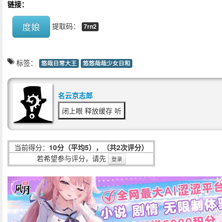
链接：
度娘
提取码：
7rn2
标签：
悠哉日常大王
悠悠哉哉少女日和
名云京志郎
闭上眼 释放缓存 听
当前得分：
10分（平均5），（共2次评分）
若希望参与评分，请先
登录