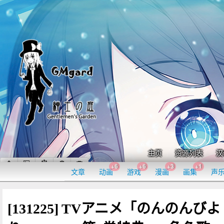
主页
资源列表
汉
+6
+6
+3
+1
文章
动画
游戏
漫画
画集
声
[131225] TVアニメ「のんのんびよ