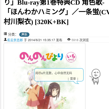
り」Blu-ray第1巻特典CD 角色歌-
「ほんわかハミング」／一条蛍(CV
村川梨衣) [320K+BK]
分类：
声乐
名云京志郎
于 2014/6/21 15:35:17 发布
5918
次浏览
阅尽a片无数，心中自然无码
| 菜单 |