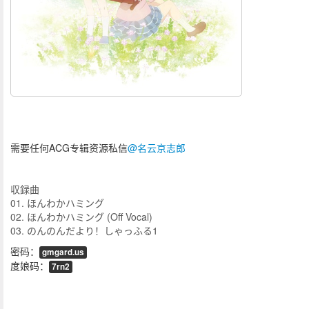
需要任何ACG专辑资源私信
@名云京志郎
収録曲
01. ほんわかハミング
02. ほんわかハミング (Off Vocal)
03. のんのんだより！しゃっふる1
密码：
gmgard.us
度娘码：
7rn2