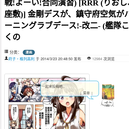
戦!よーい!合同演習) [RRR (りお
座敷)] 金剛デスが、鎮守府空気が
ーニングラブデース!-改二- (艦隊
くの
分类：
漫画
莳子‧格列高利
于 2014/3/23 20:48:50 发布
12984
次浏览
一起来投稿吧...
| 菜单 |