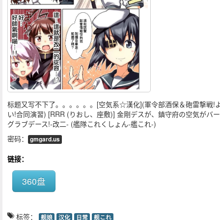
标题又写不下了。。。。。。[空気系☆漢化](軍令部酒保＆砲雷撃戦!
い!合同演習) [RRR (りおし、座敷)] 金剛デスが、鎮守府の空気がバ
グラブデース!-改二- (艦隊これくしょん-艦これ-)
密码：
gmgard.us
链接：
360盘
标签：
舰娘
汉化
日常
舰これ