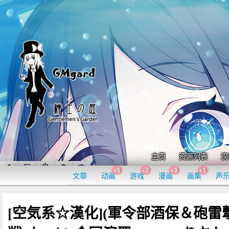
主页
资源列表
汉
+6
+2
+3
+1
文章
动画
游戏
漫画
画集
声
[空気系☆漢化](軍令部酒保＆砲雷