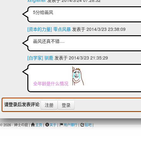
xingfener
发表于 2014/3/24 07:28:32
5分给画风
[资本的力量] 零点风暴
发表于 2014/3/23 23:38:09
画风还真不错....
[白学家] 驯鹿
发表于 2014/3/23 21:35:29
全年龄是什么情况
请登录后发表评论
注册
登录
© 2026 - 紳士の庭 |
主页
|
关于
|
用户排行
|
贴吧
|