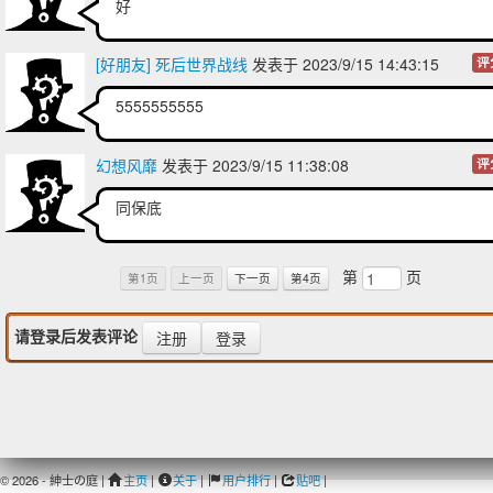
好
[好朋友] 死后世界战线
发表于 2023/9/15 14:43:15
评
5555555555
幻想风靡
发表于 2023/9/15 11:38:08
评
同保底
第
页
第1页
上一页
下一页
第4页
请登录后发表评论
注册
登录
© 2026 - 紳士の庭 |
主页
|
关于
|
用户排行
|
贴吧
|