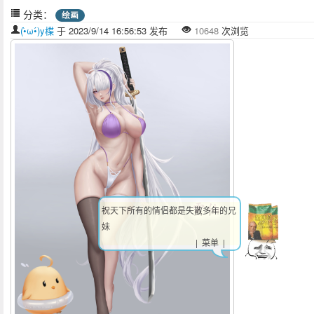
分类：
绘画
(•̀ω•́)y楪
于 2023/9/14 16:56:53 发布
10648
次浏览
祝天下所有的情侣都是失散多年的兄
妹
| 菜单 |