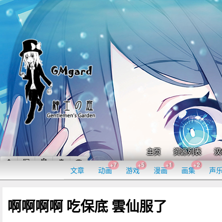
主页
资源列表
汉
+7
+5
+1
+2
文章
动画
游戏
漫画
画集
声
啊啊啊啊 吃保底 雲仙服了