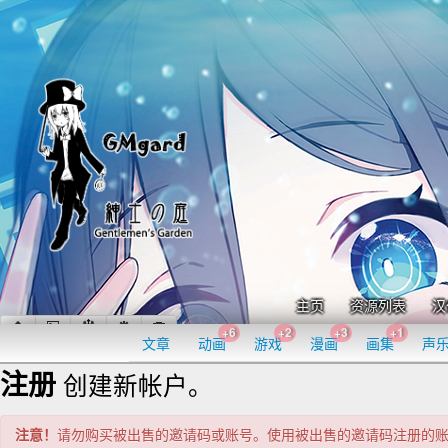
主页
资源列表
汉
+6
+2
+3
+1
文章
动画
游戏
漫画
画集
声
注册
创建新帐户。
注意！
请勿购买被出售的邀请码或账号。使用被出售的邀请码注册的