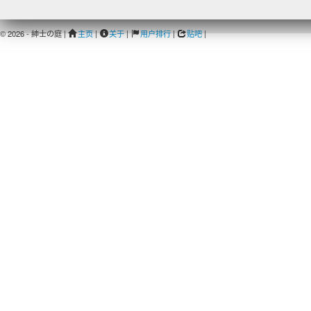
© 2026 - 紳士の庭 |
主页
|
关于
|
用户排行
|
贴吧
|