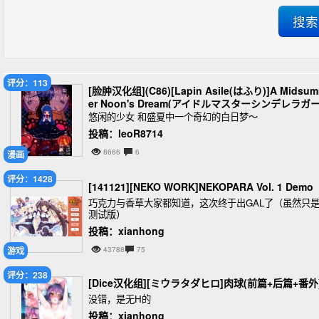
评分：113
[脸肿汉化组](C86)[Lapin Asile(はふり)]A Midsu
er Noon's Dream(アイドルマスターシンデレラガ
ルズ)
悠闲的少女 和盛夏中一个奇幻的白日梦〜
投稿：leoR8714
8666
6
漫画
评分：1428
[141121][NEKO WORK]NEKOPARA Vol. 1 Demo
巧克力与香草大家都知道，这次终于出GAL了（虽然只
测试版）
投稿：xianhong
游戏
43788
75
评分：238
[Dice汉化组][ミウラタダヒロ]肉球(前篇+后篇+番外
没错，是无H的
投稿：xianhong