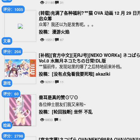
21185
31
评分：1005
(转载)充满了各种福利?艹猫 OVA 动画 12 月 29 日
启众筹
众筹？我还以为是发售呢。。。
投稿：漫游火焰
15517
67
文章
评分：204
[补档][官方中文][无RJ号][NEKO WORKs] ネコぱ
Vol.0 水無月ネコたちの日常!DL版
艹猫前传，发现站里的爆了之后特地前来补档。
投稿：[没有点兔看我要死啦] akaziki
92611
11
游戏
评分：60
兽耳是真的赞⊙▽⊙
各位绅士朋友们我又来啦~
投稿：[轮回独断] 坐怀 不乱
6833
6
绘画
评分：2798
[官方字幕]ネコぱら OVA(NEKOPARA OVA)[OVA][