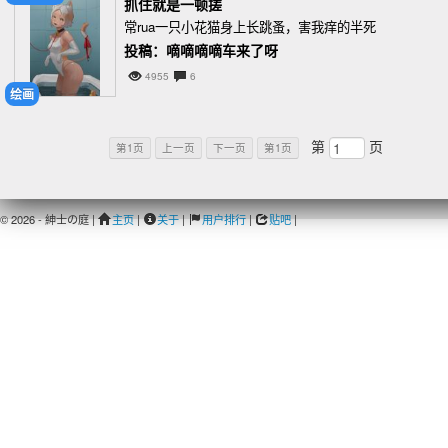
抓住就是一顿搓
常rua一只小花猫身上长跳蚤，害我痒的半死
投稿：嘀嘀嘀嘀车来了呀
4955
6
绘画
第
页
第1页
上一页
下一页
第1页
© 2026 - 紳士の庭 |
主页
|
关于
|
用户排行
|
贴吧
|