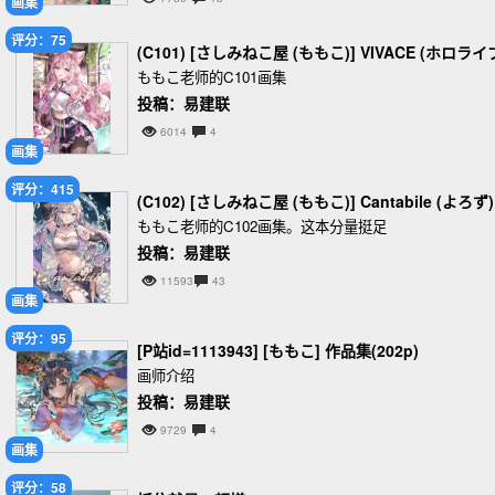
画集
评分：75
(C101) [さしみねこ屋 (ももこ)] VIVACE (ホロライ
ももこ老师的C101画集
投稿：易建联
6014
4
画集
评分：415
(C102) [さしみねこ屋 (ももこ)] Cantabile (よろず)
ももこ老师的C102画集。这本分量挺足
投稿：易建联
11593
43
画集
评分：95
[P站id=1113943] [ももこ] 作品集(202p)
画师介绍
投稿：易建联
9729
4
画集
评分：58