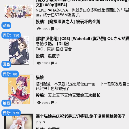
文][1080p][MP4]
NEKOPARA的OVA，也就是由众多粉丝集资而出的艹猫
画，终于在STEAM发售了,
投稿：[窥探深渊之人] 被玩坏的企鹅
动画
33277
173
评分：150
[脸肿汉化组] (C93) [Waterfall (嵩乃朔) OLさんが
を拾う話。 [DL版]
TAG：原创 猫娘 百合
投稿：瓜皮子
52037
4
漫画
评分：80
猫娘
临时起意. 本来就只是想随便画一画. 下一刻就发现自
已经把上色都做完了.
投稿：天上天下天地无双金玉次郎长
绘画
39952
7
评分：173
画个猫娘来庆祝老是忘记签到,终于没棒棒糖续签了
？？？