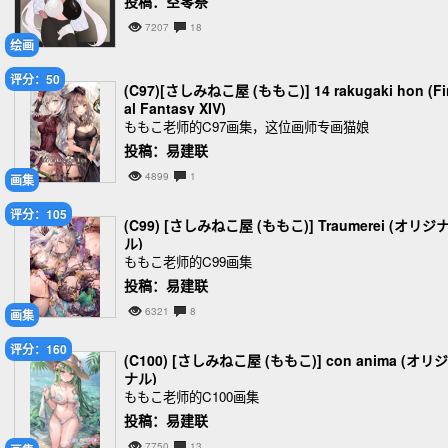
投稿：空零祭
7207
18
绘画
评分：50
(C97)[さしみねこ屋 (ももこ)] 14 rakugaki hon (Fi
al Fantasy XIV)
ももこ老师的C97画集，这位画师专画猫娘
投稿：易建联
4899
1
画集
评分：105
(C99) [さしみねこ屋 (ももこ)] Traumerei (オリジ
ル)
ももこ老师的C99画集
投稿：易建联
6321
8
画集
评分：160
(C100) [さしみねこ屋 (ももこ)] con anima (オリジ
ナル)
ももこ老师的C100画集
投稿：易建联
7750
13