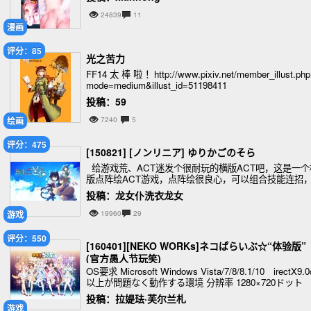
24839
11
漫画
评分：85
光之苦力
FF14 太 棒 啦 ！http://www.pixiv.net/member_illust.php
mode=medium&illust_id=51198411
投稿：59
绘画
7240
5
评分：475
[150821] [ノンリニア] ゆりかごのそら
给游戏荒、ACT迷发个很耐玩的横版ACT吧，这是一个
版点阵绘ACT游戏，点阵绘很良心，可以组合技能连招
游戏的技能连携和武器搭配非常自由且有着出色的打击
投稿：龙女仆洗衣龙女
和爽快感，喜欢这类游戏的人应该
游戏
19960
29
评分：550
[160401][NEKO WORKs]ネコぱらいぶ☆“体验版”
(官方愚人节玩笑)
OS要求 Microsoft Windows Vista/7/8/8.1/10 irectX9.0
以上が問題なく動作する環境 分辨率 1280×720ドット
投稿：拉媞珐·芙尔兰札
游戏