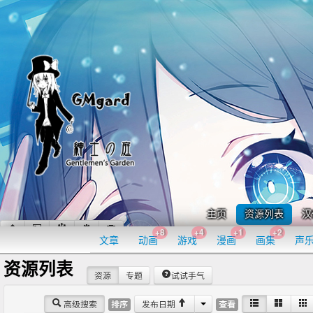
主页
资源列表
汉
+8
+4
+1
+2
文章
动画
游戏
漫画
画集
声
资源列表
资源
专题
试试手气
高级搜索
发布日期
排序
查看