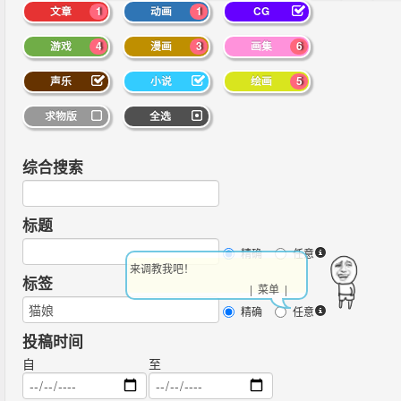
文章
1
动画
1
CG
游戏
4
漫画
3
画集
6
声乐
小说
绘画
5
求物版
全选
综合搜索
标题
精确
任意
来调教我吧！
标签
| 菜单 |
精确
任意
投稿时间
自
至