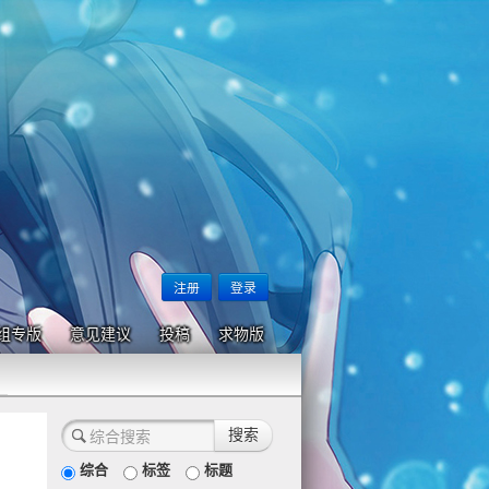
注册
登录
组专版
意见建议
投稿
求物版
综合
标签
标题