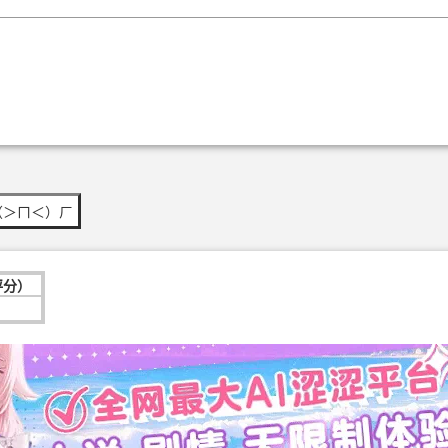
（＞ㄇ＜）ㄏ
评分）