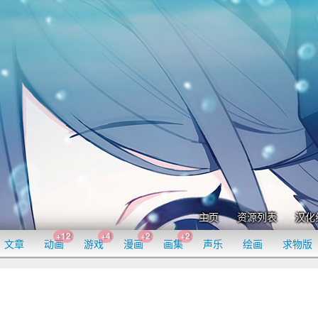
主页
资源列表
汉化
+12
+4
+2
+2
文章
动画
游戏
漫画
画集
声乐
绘画
求物版