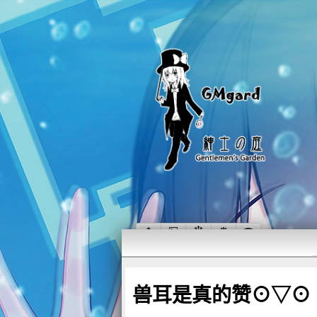
兽耳是真的赞⊙▽⊙