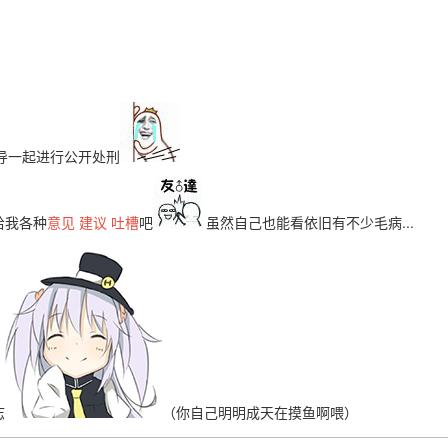
导一起进行公开处刑
给我各种
意见 建议 吐槽
吧
虽然自己也能看依旧有不少毛病...
志
（你自己明明成天在摸鱼啊喂）