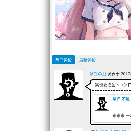
热门评论
最新评论
冰封の泪
发表于 2017/1
窝也要摸鱼ㄟ（＞
坐怀 不乱
来来来 一