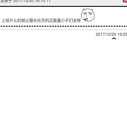
发表于 2017/12/20 16:10:11
上班 上班什么的就让擅长社交的正能量小子们去呀
2017/12/20 19:2
想上班工作在家啃老 只是想要个更适合自己的生活方式 然而。。
学的各位要好好读书啊，这样才能有更自由的选择）
] 大理石廊下
2017/12/21 10:0
人] 坐怀 不乱
：身边目前活的最舒服的几个 都不是学霸- - 还有几个大学
.学霸中的学霸感觉才有的选，现实中哪有那么多纯技术岗位... 当社畜怎么
想做家里蹲
于 2017/12/20 12:00:54