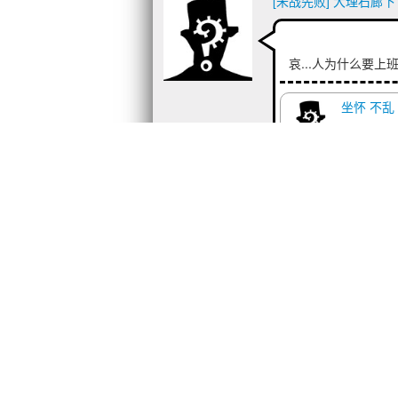
[未战先败] 大理石廊下
哀...人为什么要
坐怀 不乱
并不是不
（还在上
[未战先败
回复
[欧洲
毕业的..
快乐，好
[萝莉] 小小的妹红炭
发表