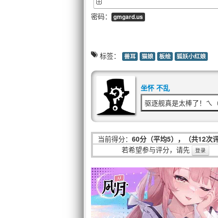
密码：
gmgard.us
标签：
兽耳
猫娘
板绘
狐妖小红娘
坐怀 不乱
驱逐舰真是太棒了！ㄟ
当前得分：
60分（平均5），（共12次
若希望参与评分，请先
登录