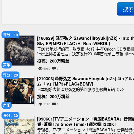
评分：10
[160629] 泽野弘之 SawanoHiroyuki[nZk] - Into t
Sky EP[MP3+FLAC+Hi-Res+WEBDL]
于2015年发行的第一张专辑《o1》并在Oricon CD专辑
行榜上排名第七后，决定发行2016年首张单曲专辑《Into 
he Sky EP》
投稿：200万粉丝
声乐
5067
0
评分：20
[210303]泽野弘之 SawanoHiroyuki[nZk] 4thア
ム「iv」[MP3+FLAC+BDMV]
日本配乐大师泽野弘之的第四张原创歌曲专辑《iv》
投稿：200万粉丝
5190
1
声乐
评分：30
[090601]TVアニメーション「戦国BASARA」音楽
巻~蒼盤 It’s Show Time!~[通常盤][320K]
专辑名：TVアニメーション「戦国BASARA」音楽絵巻