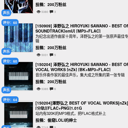
投稿：200万粉丝
5380
3
声乐
评分：60
[150909] 泽野弘之 HIROYUKI SAWANO - BEST O
SOUNDTRACK[emU] [MP3+FLAC]
为纪念出道作曲家十周年，泽野弘之的第一张原声最佳
辑
投稿：200万粉丝
声乐
5031
5
评分：60
[150204] 泽野弘之 HIROYUKI SAWANO - BEST O
VOCAL WORKS [nZk] [BK+MP3+FLAC]
音乐伴奏作家的最佳声乐，集大成之所集的第一张专辑
投稿：200万粉丝
5385
6
声乐
评分：64
[150204]澤野弘之 BEST OF VOCAL WORKS[nZk
[分轨][FLAC+PNG]1.01G
站内有320K的MP3格式，把FLAC格式补上
投稿：偷窥LOLI的绅士
7715
5