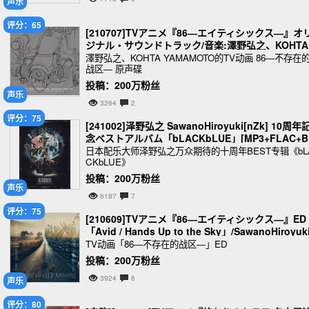
声乐
评分：65
[210707]TVアニメ『86―エイティシックス―』オ
ジナル・サウンドトラック/音楽:澤野弘之、KOHTA 
AMAMOTO(内附Rearrange & Outtracks CD)[MP
澤野弘之、KOHTA YAMAMOTO的TV动画 86―不存在
战区― 原声碟
FLAC]
投稿：200万粉丝
声乐
3264
2
评分：75
[241002]泽野弘之 SawanoHiroyuki[nZk] 10周年
念ベストアルバム「bLACKbLUE」[MP3+FLAC+B
MV]
日本配乐大师泽野弘之万众期待的十周年BEST专辑《bL
CKbLUE》
投稿：200万粉丝
声乐
6187
7
评分：75
[210609]TVアニメ『86―エイティシックス―』ED
「Avid / Hands Up to the Sky」/SawanoHiroyuk
[nZk][MP3+FLAC(Hi-Res)+BDMV]
TV动画「86―不存在的战区―」ED
投稿：200万粉丝
3924
6
声乐
评分：80