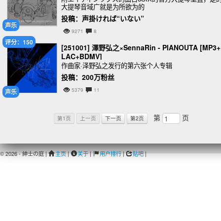
大提琴音域广就是为所欲为的
投稿：声掛ければ“いない”
声乐
9271
8
评分：150
[251001] 澤野弘之×SennaRin - PIANOUTA [MP3+
LAC+BDMV]
作曲家·泽野弘之发行的第六张个人专辑
投稿：200万粉丝
5379
11
声乐
第
页
第1页
上一页
下一页
第2页
© 2026 - 紳士の庭 |
主页
|
关于
|
用户排行
|
贴吧
|