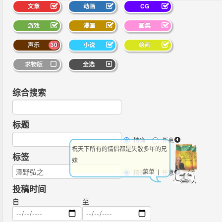
文章
动画
CG
游戏
漫画
画集
声乐
30
小说
绘画
求物版
全选
综合搜索
标题
精确
任意
祝天下所有的情侣都是失散多年的兄
标签
妹
| 菜单 |
精确
任意
投稿时间
自
至