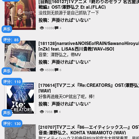
[自购][160127]TVアニメ『終わりのセラフ 名古屋
戦編』OST/澤野弘之 Et al.(FLAC)
没找到无损源于是自己抓轨了一下
投稿：声掛ければ“いない”
10356
4
声乐
评分：85
[181128]narrative&NOISEofRAIN/SawanoHiroyu
[nZk] feat. LiSA&西川貴教[WAV+ISO]
音樂：澤野弘之，帶MV
投稿：声掛ければ“いない”
45306
6
声乐
评分：110
[170614]TVアニメ『Re:CREATORS』OST/澤野
[WAV]
好像再過幾天OP就出了呢，棒！
投稿：声掛ければ“いない”
7958
4
声乐
评分：130
[210707]TVアニメ『86―エイティシックス―』OST
音楽:澤野弘之、KOHTA YAMAMOTO (WAV)
附エイティシックス的曲目8SIX的官方大提琴重置，是