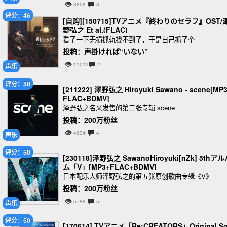
3808
3
评分：46
[自购][150715]TVアニメ『終わりのセラフ』OST/
野弘之 Et al.(FLAC)
看了一下无损抓轨找不到了，于是自己抓了个
投稿：声掛ければ“いない”
11012
2
声乐
评分：50
[211222] 澤野弘之 Hiroyuki Sawano - scene[MP
FLAC+BDMV]
泽野弘之名义发售的第二张专辑 scene
投稿：200万粉丝
4634
4
声乐
评分：50
[230118]泽野弘之 SawanoHiroyuki[nZk] 5thア
ム「V」[MP3+FLAC+BDMV]
日本配乐大师泽野弘之的第五张原创歌曲专辑《V》
投稿：200万粉丝
5788
5
声乐
评分：50
[170614] TVアニメ「Re:CREATORS」Original S