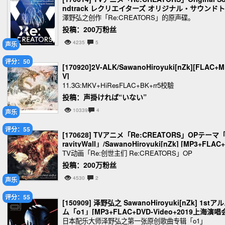
ndtrack レクリエイターズ オリジナル・サウンドト
ラック[BK+MP3+M4A+FLAC]
澤野弘之创作「Re:CREATORS」的原声碟。
投稿：200万粉丝
4235
5
声乐
评分：50
[170920]2V-ALK/SawanoHiroyuki[nZk][FLAC+
V]
11.3G:MKV+HiResFLAC+BK+rr5校驗
投稿：声掛ければ“いない”
10339
4
声乐
评分：55
[170628] TVアニメ「Re:CREATORS」OPテーマ
ravityWall」/SawanoHiroyuki[nZk] [MP3+FLAC
K]
TV动画「Re:创世主们 Re:CREATORS」OP
投稿：200万粉丝
4530
2
声乐
评分：55
[150909] 泽野弘之 SawanoHiroyuki[nZk] 1stア
ム「o1」[MP3+FLAC+DVD-Video+2019上海演唱
WEBDL]
日本配乐大师泽野弘之第一张原创歌曲专辑「o1」