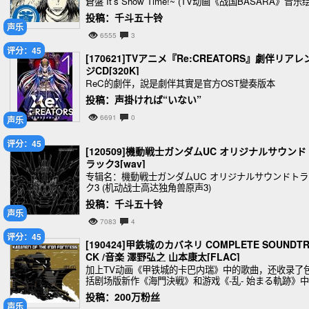
蒼盤 It’s Show Time!~ (TV动画《战国BASARA》音乐
卷~苍盘 It's Show Time!~)
投稿：千斗五十铃
声乐
6555
3
评分：45
[170621]TVアニメ『Re:CREATORS』劇伴リアレ
ジCD[320K]
ReC的劇伴，說是劇伴其實是官方OST變奏版本
投稿：声掛ければ“いない”
6691
0
声乐
评分：45
[120509]機動戦士ガンダムUC オリジナルサウンド
ラック3[wav]
专辑名：機動戦士ガンダムUC オリジナルサウンドトラ
ク3 (机动战士高达独角兽原声3)
投稿：千斗五十铃
声乐
7083
4
评分：45
[190424]甲鉄城のカバネリ COMPLETE SOUNDT
CK /音楽 澤野弘之 山本康太[FLAC]
加上TV动画《甲铁城的卡巴内瑞》中的歌曲，还收录了
括剧场版新作《海門決戦》和游戏《-乱- 始まる軌跡》
计使用的53首歌曲。由泽野弘之＆山本康太创造的卡巴
投稿：200万粉丝
瑞音乐世界的集大成之作。
声乐