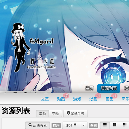
主页
资源列表
汉
+7
+1
+1
文章
动画
游戏
漫画
画集
声
资源列表
资源
专题
试试手气
高级搜索
评分
排序
查看