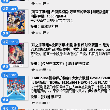
动画
7795
14
评分：421
[豌豆字幕组] 名侦探柯南:万圣节的新娘 [剧场版][简
内嵌字幕][1080P][MP4]
于万圣季热闹非凡的东京涩谷。
投稿：请称我为神
8993
34
动画
评分：1156
[幻之字幕组&极影字幕社]剧场版 超时空要塞△ 绝对L
VE&剧场短片 超时空要塞F 时之迷宫[full sound tra
k][简中内嵌字幕][BDrip][1080P][MKV]
两部分，前面一小段是f剧场版的后日谈，后面是剧场版
片
投稿：[权限亦或苦力？] 聪明的虎纹鲨
动画
12219
119
评分：563
[LoliHouse闹钟保护协会] 少女☆歌剧 Revue Starli
ht [剧场版] [BDRip 1920x804 HEVC-10bit FLAC]
KV][简中外挂字幕][4.5GB]
少☆鸽剧场版的小圆盘终于在去年年底发售了，制作字
的组是真的少，果然长颈鹿只是少数人，但你我又皆是
颈鹿。
投稿：[扶她] 紫豆芽
动画
11086
32
评分：321