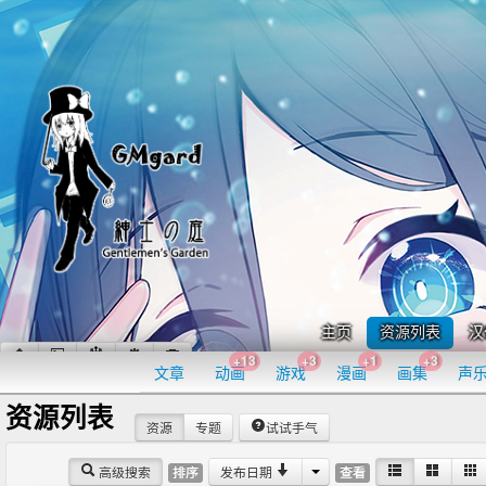
主页
资源列表
汉
+13
+3
+1
+3
文章
动画
游戏
漫画
画集
声
资源列表
资源
专题
试试手气
高级搜索
发布日期
排序
查看