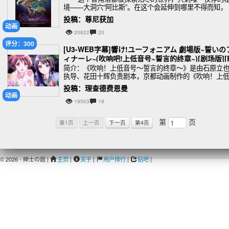
境——大洞穴“阿比斯”。在这个会延伸到哪里不得而知，
投稿：尊尼获加
动画
20622
20
评分：300
[U3-WEB字幕]響け!ユーフォニアム 劇場版~誓いの
ィナーレ~(吹响吧!上低音号~誓言的终章~)[剧场版][B
G5][1080P][MP4]
简介：《吹响！上低音号～誓言的终章～》是由石原立
执导、花田十辉负责剧本，京都动画制作的《吹响！上
音号》系列剧场版动画，描述的以“全国大赛金奖”为目标
投稿：理查德费恩曼
吹奏乐部，以及升入2年级的主人公黄前久美子和新
动画
19503
19
第
页
第1页
上一页
下一页
第4页
© 2026 - 紳士の庭 |
主页
|
关于
|
用户排行
|
贴吧
|