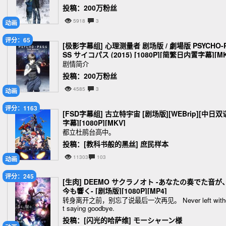
投稿：200万粉丝
5918
3
动画
评分：65
[极影字幕组] 心理测量者 剧场版 / 劇場版 PSYCHO-
SS サイコパス (2015) [1080P][简繁日内置字幕][M
V][7.82G]
剧情简介
投稿：200万粉丝
4585
3
动画
评分：1163
[FSD字幕组] 古立特宇宙 [剧场版][WEBrip][中日双
字幕][1080P][MKV]
都立杜鹃台高中。
投稿：[教科书般的黑丝] 庶民样本
11303
103
动画
评分：245
[生肉] DEEMO サクラノオト -あなたの奏でた音が
今も響く- [剧场版][1080P][MP4]
转身离开之前，别忘了说最后一次再见。 Never left with
t saying goodbye.
投稿：[闪光的哈萨维] モーシャーン様