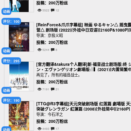
投稿：200万粉丝
5522
12
动画
评分：100
[ReinForce&爪爪字幕组] 映画 ゆるキャン△ 摇曳
营△ 剧场版 (2022)[外挂中日双语][2160P&1080P][
2TS&MKV][67.4G]
导演：京极义昭
投稿：200万粉丝
5244
8
动画
评分：295
[官方翻译&takura个人翻译]新·福音战士剧场版:终 
ン・エヴァンゲリオン劇場版:│▌ (2021)[内置简繁
日双语外挂字幕][2160P][M2TS&MKV][107G]
再见了，所有的福音战士。
投稿：200万粉丝
7191
21
动画
评分：190
[TTG@R3字幕组]天元突破剧场版 红莲篇 劇場版 天
突破グレンラガン 紅蓮篇 (2008)[外挂简中][2160P]
[m2ts][79.7G]
导演：今石洋之
投稿：200万粉丝
4493
17
动画