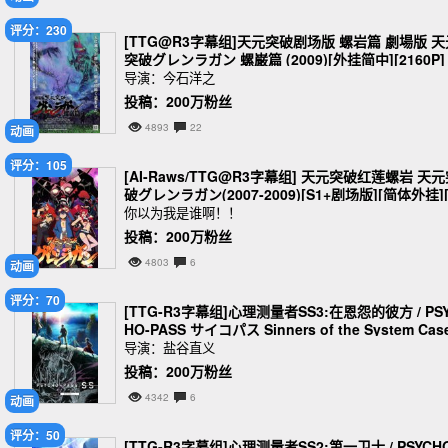
评分：230
[TTG@R3字幕组]天元突破剧场版 螺岩篇 劇場版 天
突破グレンラガン 螺巌篇 (2009)[外挂简中][2160P]
[m2ts][89.1G]
导演：今石洋之
投稿：200万粉丝
4893
22
动画
评分：105
[AI-Raws/TTG@R3字幕组] 天元突破红莲螺岩 天
破グレンラガン(2007-2009)[S1+剧场版][简体外挂][
080P][MKV][26.8G]
你以为我是谁啊！！
投稿：200万粉丝
4803
6
动画
评分：70
[TTG-R3字幕组]心理测量者SS3:在恩怨的彼方 / PS
HO-PASS サイコパス Sinners of the System Case
3「恩讐の彼方に__」 (2019)[1080P][简繁外挂][m2
导演：盐谷直义
s][21.06G]
投稿：200万粉丝
4342
6
动画
评分：50
[TTG-R3字幕组]心理测量者SS2:第一卫士 / PSYCH