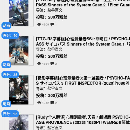
PASS Sinners of the System Case.2「First Guar
an」 (2019) [1080P][简繁外挂][m2ts][18.8G]
导演：盐谷直义
投稿：200万粉丝
4309
1
动画
评分：40
[TTG-R3字幕组]心理测量者SS1:罪与罚 / PSYCHO-
ASS サイコパス Sinners of the System Case.1
と罰」 (2019) [1080P][简繁外挂][MKV][6.47G]
导演：盐谷直义
投稿：200万粉丝
4854
2
动画
评分：35
[极影字幕组]心理测量者3:第一监视者 / PSYCHO-PA
S サイコパス 3 FIRST INSPECTOR (2020)[1080P]
[简体内置字幕][MKV][6.47G]
导演：盐谷直义
投稿：200万粉丝
4242
2
动画
评分：95
[Rudy个人翻译]心理测量者:天意 / 劇場版 PSYCHO-
ASS:PROVIDENCE (2023)[1080P] [WEBRip][简
置字幕][MKV][1.29G]
导演：盐谷直义