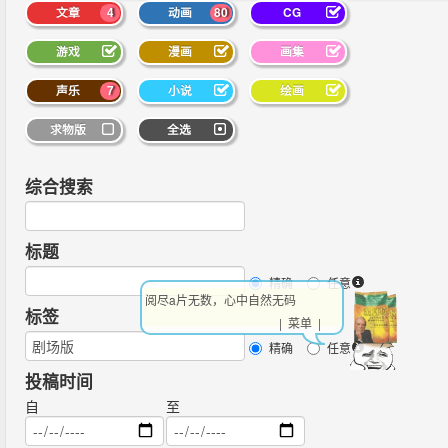
文章
4
动画
80
CG
游戏
漫画
画集
声乐
7
小说
绘画
求物版
全选
综合搜索
标题
精确
任意
阅尽a片无数，心中自然无码
标签
| 菜单 |
精确
任意
投稿时间
自
至