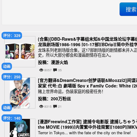
评分：329
(合集)[DBD-Raws&字幕组未知&中国龙珠论坛字幕
龙珠剧场版1986-1996 [01-17部][BDrip][简中外挂
幕][1080P][MKV]
龙珠系列老剧场版合集，这17部剧场版的剧情都未并入
史，所以大部分都会和漫画剧情存在出入。
投稿：漫游火焰
动画
8057
35
评分：250
[官方翻译&DreamCreator创梦语联&Moozzi2]间谍
家家 代号:白 劇場版 Spy x Family Code: White (2
3)[内置外挂中日双语][2160P&1080P][MKV][54.8G
赌上世界命运，伪装家庭的极密任务！
投稿：200万粉丝
8315
21
动画
评分：140
[漫游Freewind工作室] 逮捕令电影版 逮捕しちゃう
the MOVIE (1999)[内置繁中外挂简繁][1080P][MK
M2TS][34G]
Terror in Tokyo... with the fate of the city on the line!