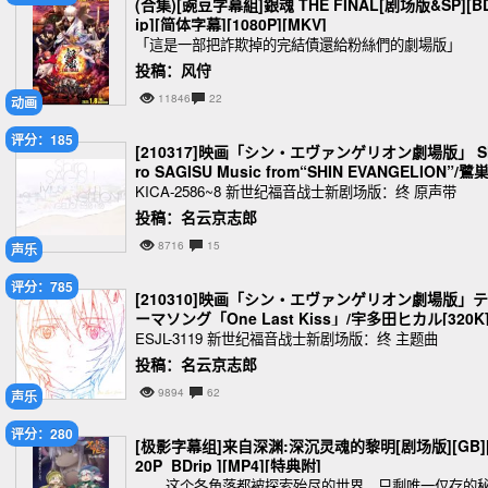
(合集)[豌豆字幕組]銀魂 THE FINAL[剧场版&SP][B
ip][简体字幕][1080P][MKV]
「這是一部把詐欺掉的完結債還給粉絲們的劇場版」
投稿：风㑏
11846
22
动画
评分：185
[210317]映画「シン・エヴァンゲリオン劇場版」 S
ro SAGISU Music from“SHIN EVANGELION”/鷺
詩郎[320K]
KICA-2586~8 新世纪福音战士新剧场版：终 原声带
投稿：名云京志郎
8716
15
声乐
评分：785
[210310]映画「シン・エヴァンゲリオン劇場版」テ
ーマソング「One Last Kiss」/宇多田ヒカル[320K
ESJL-3119 新世纪福音战士新剧场版：终 主题曲
投稿：名云京志郎
9894
62
声乐
评分：280
[极影字幕组]来自深渊:深沉灵魂的黎明[剧场版][GB][
20P_BDrip ][MP4][特典附]
这个各角落都被探索殆尽的世界，只剩唯一仅存的