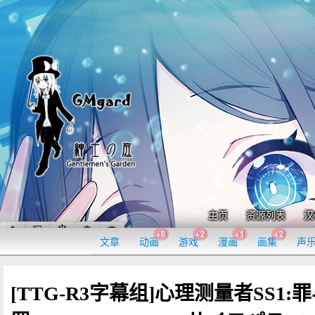
主页
资源列表
汉
+8
+2
+1
+2
文章
动画
游戏
漫画
画集
声
[TTG-R3字幕组]心理测量者SS1: