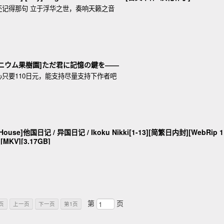
还记得那句 立于浮华之世，奏响天籁之音
][ソムニウム果樹園]ただ君に記憶の鍵を――
只要110日元，能支持尽量支持下作者吧
use]他国日记 / 异国日记 / Ikoku Nikki[1-13][简繁日内封][WebRip 1
][MKV][3.17GB]
第
页
页
上一页
下一页
第1页