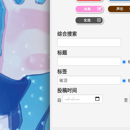
画集
声乐
全选
综合搜索
标题
标签
投稿时间
自
至