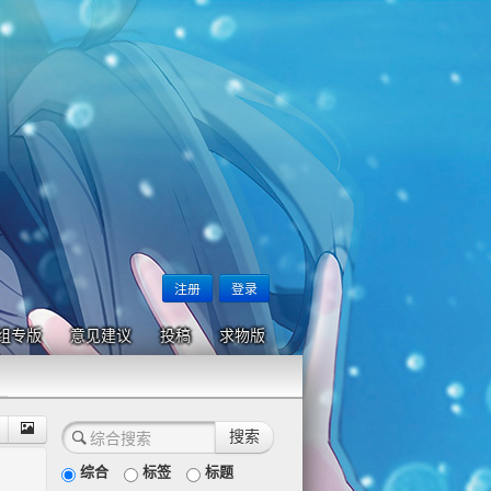
注册
登录
组专版
意见建议
投稿
求物版
综合
标签
标题