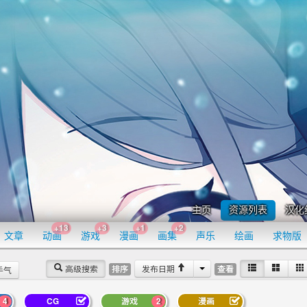
主页
资源列表
汉化
+13
+3
+1
+2
文章
动画
游戏
漫画
画集
声乐
绘画
求物版
高级搜索
发布日期
排序
查看
手气
4
CG
游戏
2
漫画