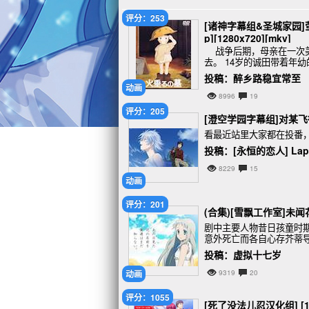
评分：253
[诸神字幕组&圣城家园]萤火虫之
p][1280x720][mkv]
战争后期，母亲在一次美
去。 14岁的诚田带着年
日对兄妹俩冷言冷语，于
投稿：醉乡路稳宜常至
动画
8996
19
评分：205
[澄空学园字幕组]对某飞行员
看最近站里大家都在投番
投稿：[永恒的恋人] Lap
8229
15
动画
评分：201
(合集)[雪飘工作室]未闻花
剧中主要人物昔日孩童时期
意外死亡而各自心存芥蒂
独她不变的芽衣子却突然
投稿：虚拟十七岁
动画
9319
20
评分：1055
[死了没法儿忍汉化组] [1506