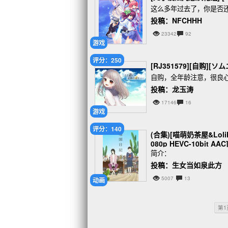
这么多年过去了，你是否
投稿：NFCHHH
23342
92
游戏
评分：250
[RJ351579][自购
自购，全年龄注意，很良心
投稿：龙玉涛
17146
16
游戏
评分：140
(合集)[喵萌奶茶屋&LoliHo
080p HEVC-10bit AAC
简介：
投稿：生女当如泉此方
5007
13
动画
第1