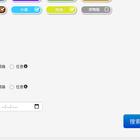
小说
绘画
求物版
精确
任意
精确
任意