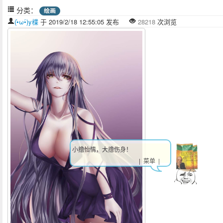
分类：
绘画
(•̀ω•́)y楪
于 2019/2/18 12:55:05 发布
28218
次浏览
小撸怡情，大撸伤身！
| 菜单 |