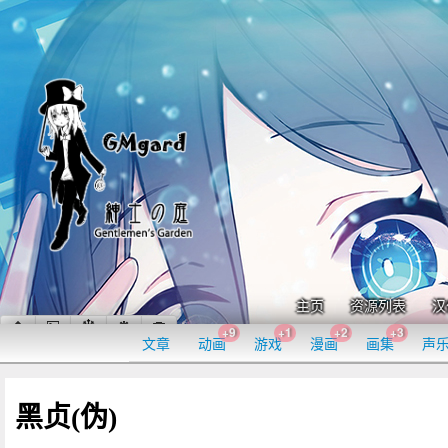
主页
资源列表
汉
+9
+1
+2
+3
文章
动画
游戏
漫画
画集
声
黑贞(伪)