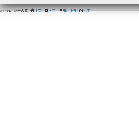
© 2026 - 紳士の庭 |
主页
|
关于
|
用户排行
|
贴吧
|