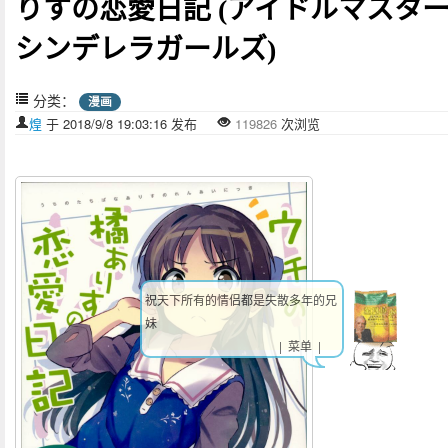
りすの恋愛日記 (アイドルマスタ
シンデレラガールズ)
分类：
漫画
煌
于 2018/9/8 19:03:16 发布
119826
次浏览
祝天下所有的情侣都是失散多年的兄
妹
| 菜单 |