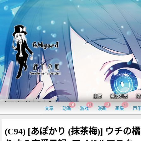
主页
资源列表
汉
+6
+1
+3
+1
文章
动画
游戏
漫画
画集
声
(C94) [あぽかり (抹茶梅)] ウチの