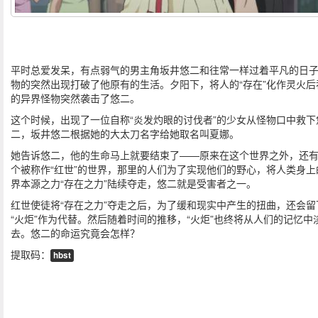
平时总爱发呆，有点弱气的男主角坂井悠二和往常一样过着平凡的日
物的突然出现打破了他原有的生活。夕阳下，将人的“存在”化作灵火后
的异界怪物突然袭击了悠二。
这个时候，出现了一位自称“炎发灼眼的讨伐者”的少女从怪物口中救下
二，坂井悠二根据她的大太刀名字给她取名叫夏娜。
她告诉悠二，他的生命马上就要结束了——原来在这个世界之外，还
个被称作“红世”的世界，那里的人们为了实现他们的野心，将人类身上
界本源之力“存在之力”陆续夺走，悠二就是受害者之一。
红世使徒将“存在之力”夺走之后，为了缓和现实中产生的扭曲，还会留
“火炬”作为代替。然后随着时间的推移，“火炬”也终将从人们的记忆中
去。悠二的命运究竟会怎样？
提取码：
hbst