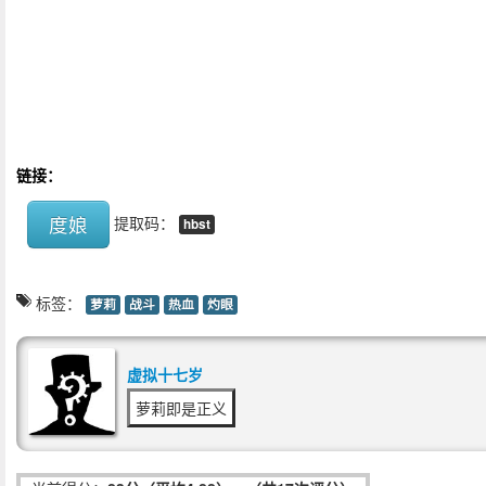
链接：
度娘
提取码：
hbst
标签：
萝莉
战斗
热血
灼眼
虚拟十七岁
萝莉即是正义