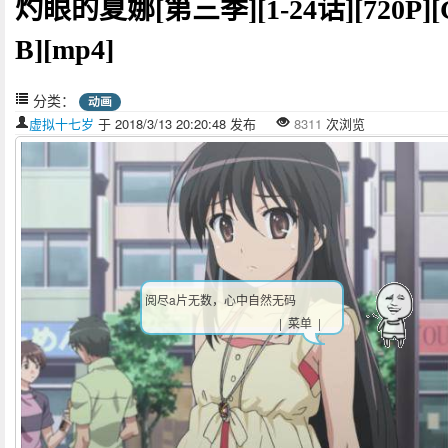
灼眼的夏娜[第三季][1-24话][720P][
B][mp4]
分类：
动画
虚拟十七岁
于 2018/3/13 20:20:48 发布
8311
次浏览
阅尽a片无数，心中自然无码
| 菜单 |