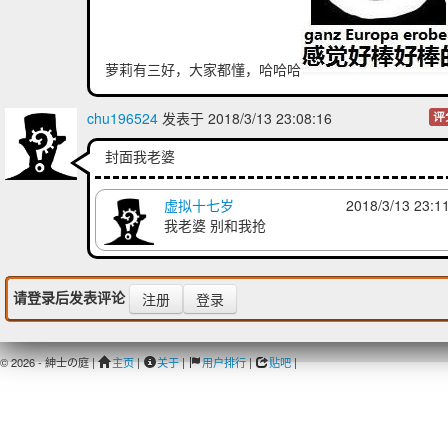
萝莉有三好，大家都懂，哈哈哈
chu196524
发表于 2018/3/13 23:08:16
评
封面我老婆
虚拟十七岁
2018/3/13 23:1
我老婆 别和我抢
请登录后发表评论
注册
登录
© 2026 - 紳士の庭 |
主页
|
关于
|
用户排行
|
贴吧
|