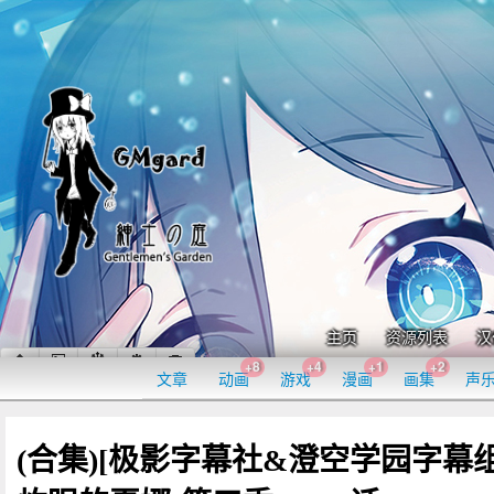
主页
资源列表
汉
+8
+4
+1
+2
文章
动画
游戏
漫画
画集
声
(合集)[极影字幕社&澄空学园字幕组