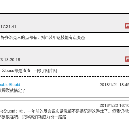
 17:21:41
评
，好多洛克人的点都有，抖m装甲这技能有点变态
3 13:20:18
评
么boss都是渣渣······除了阿库阿
oubleStupid
2018/1/21 18:4
发爆裂就搞定了
2018/1/22 16:1
leStupid
：哇，一年前的发言说实话我都不是很记得这游戏了。但我记得
不是很强吧，记得高消耗威力也一般般