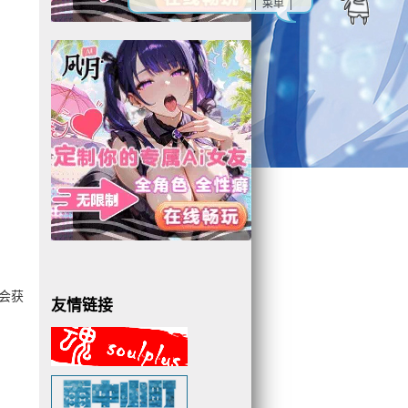
| 菜单 |
会获
友情链接