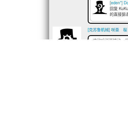
[eden*] D
回复
KuKu
的直接狙击
[克苏鲁机械] 咲亜 桜
这游戏挺不错的，
Viator42
发表于 2017/3
用心做游戏，用脚
[扶她] dora888lau
发表于
总算是打完了,去存
还能偷胖次