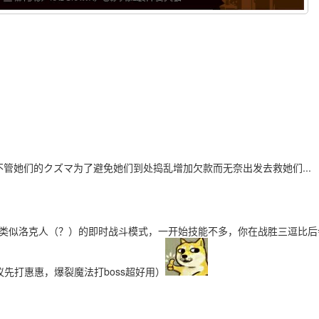
管她们的クズマ为了避免她们到处捣乱增加欠款而无奈出发去救她们...
是类似洛克人（？）的即时战斗模式，一开始技能不多，你在战胜三逗比后
先打惠惠，爆裂魔法打boss超好用）