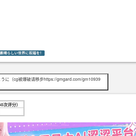
素晴らしい世界に祝福を！
g被爆破请移步https://gmgard.com/gm10939
160次评分）