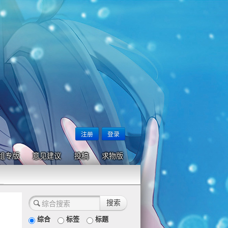
注册
登录
组专版
意见建议
投稿
求物版
综合
标签
标题