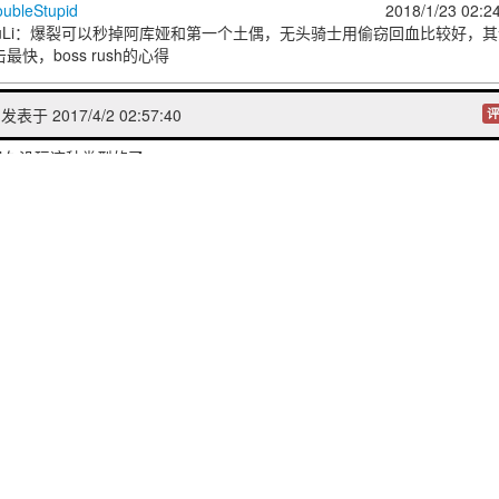
oubleStupid
2018/1/23 02:2
Li
：爆裂可以秒掉阿库娅和第一个土偶，无头骑士用偷窃回血比较好，其
最快，boss rush的心得
发表于 2017/4/2 02:57:40
评
很久没玩这种类型的了
/31 22:39:23
评
做动画
 2017/3/31 22:04:23
评
钱买了偷窃就简单了
评