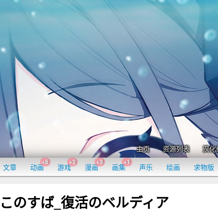
主页
资源列表
汉化
+6
+2
+3
+1
文章
动画
游戏
漫画
画集
声乐
绘画
求物版
YBUG]このすば_復活のベルディア