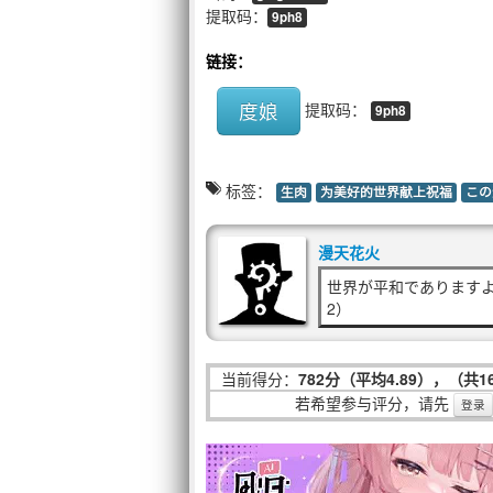
提取码：
9ph8
链接：
度娘
提取码：
9ph8
标签：
生肉
为美好的世界献上祝福
この
漫天花火
世界が平和でありますように（c
2）
当前得分：
782分（平均4.89），（共
若希望参与评分，请先
登录