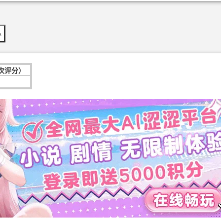
办
4次评分）