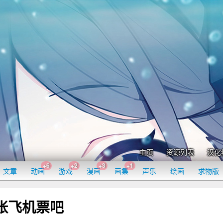
主页
资源列表
汉化
+6
+2
+3
+1
文章
动画
游戏
漫画
画集
声乐
绘画
求物版
一张飞机票吧