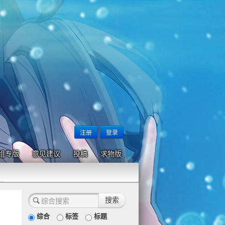
注册
登录
组专版
意见建议
投稿
求物版
综合
标签
标题