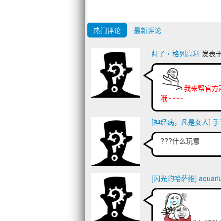
热门评论
最新评论
莳子‧格列高利
发表于 2
我来帮官方
哦~~~~
[神经病，凡是女人] 
???什么玩意
[闪光的哈萨维] aquari