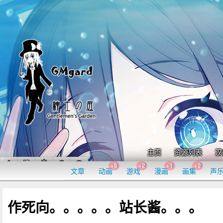
主页
资源列表
汉
+8
+2
+1
+2
文章
动画
游戏
漫画
画集
声
作死向。。。。。站长酱。。。