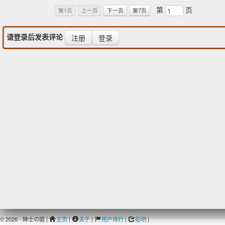
第
页
第1页
上一页
下一页
第7页
请登录后发表评论
注册
登录
© 2026 - 紳士の庭 |
主页
|
关于
|
用户排行
|
贴吧
|