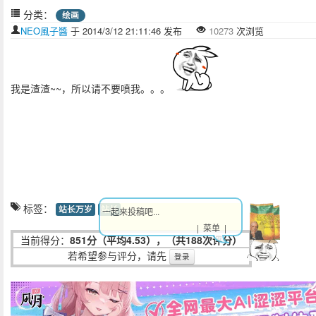
分类：
绘画
NEO風子醬
于 2014/3/12 21:11:46 发布
10273
次浏览
我是渣渣~~，所以请不要喷我。。。
标签：
站长万岁
站长
一起来投稿吧...
| 菜单 |
当前得分：
851分（平均4.53），（共188次评分）
若希望参与评分，请先
登录