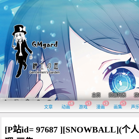
主页
资源列表
汉
+6
+1
+3
+1
文章
动画
游戏
漫画
画集
声
[P站id= 97687 ][SNOWBALL](个