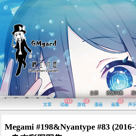
主页
资源列表
汉
+13
+2
+2
文章
动画
游戏
漫画
画集
声
Megami #198&Nyantype #83 (2016-