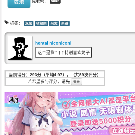
度娘
提取码：
sakh
标签：
泳装
收藏向
杂志
新番
hentai niconiconi
这个逼货↑↑↑特别喜欢奶子
当前得分：
293分（平均4.97），（共59次评分）
若希望参与评分，请先
登录