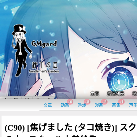
主页
资源列表
汉
+6
+8
+2
+1
文章
动画
游戏
漫画
画集
声
(C90) [焦げました (タコ焼き)] ス