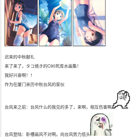
迟来的中秋献礼
来了来了，タコ焼き的C90死库水画集！
我好兴奋啊！！
作为在厦门亲历中秋台风的家伙
台风来之前：台风什么的我见的多了，来啊，相互伤害啊
台风登陆：卧槽画风不对啊。向台风势力低头