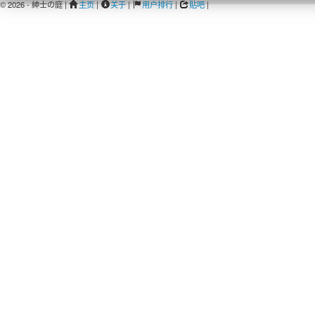
© 2026 - 紳士の庭 |
主页
|
关于
|
用户排行
|
贴吧
|