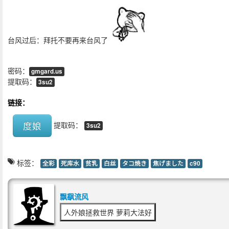
台风过后：拜托不要再来台风了
密码：
gmgard.us
提取码：
3su2
链接：
度娘
提取码：
3su2
标签：
全彩
死库水
贫乳
白丝
タコ焼き
焦げました
c90
飘飖流风
人外娘拯救世界 萝莉大法好