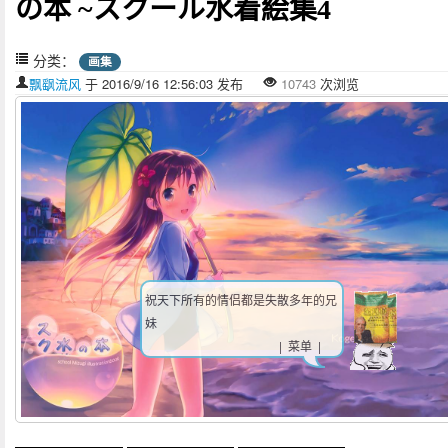
の本 ~スクール水着絵集4
分类：
画集
飘飖流风
于 2016/9/16 12:56:03 发布
10743
次浏览
祝天下所有的情侣都是失散多年的兄
妹
| 菜单 |