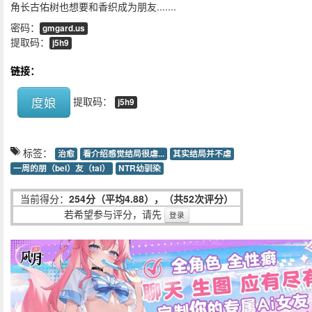
角长古佑树也想要和香织成为朋友.......
密码：
gmgard.us
提取码：
j5h9
链接：
度娘
提取码：
j5h9
标签：
治愈
看介绍感觉结局很虐...
其实结局并不虐
一周的朋（bei）友（tai）
NTR幼驯染
当前得分：
254分（平均4.88），（共52次评分）
若希望参与评分，请先
登录