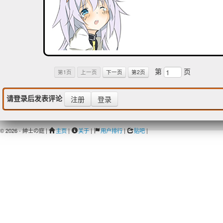
第
页
第1页
上一页
下一页
第2页
请登录后发表评论
注册
登录
© 2026 - 紳士の庭 |
主页
|
关于
|
用户排行
|
贴吧
|