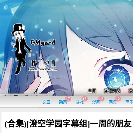
主页
资源列表
汉
+7
+6
+2
+2
文章
动画
游戏
漫画
画集
声
(合集)[澄空学园字幕组]一周的朋友 