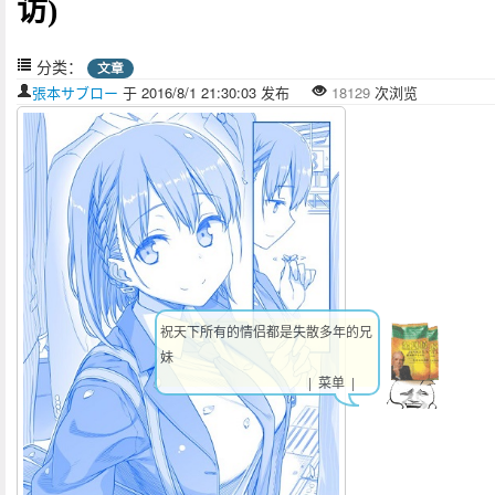
访)
分类：
文章
張本サブロー
于 2016/8/1 21:30:03 发布
18129
次浏览
祝天下所有的情侣都是失散多年的兄
妹
| 菜单 |