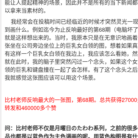
能让人提起精神的场景，因此并不是所有的当下新闻都
以拿来当素材的。
我经常会在投稿时间已经临近的时候才突然灵光一
到画什么。例如迄今为止反响最好的第68期（电脑坏
就是这样想出来的。当时，我原本只是在无意识地画着
张坐在公司旁边坐位上的巨乳女白领的图，想着如果真
有这样一个巨乳女白领在我边上，我应该怎么看她，然
就在此时，我的脑子里突然闪过一个念头，如果这个女
领的巨乳和键盘撞在一起了会怎样。有了这个念头之后
我就感觉这张图应该可以用这个场景。
比村老师反响最大的一张图，第68期。总共获得27000
转发和460000多个赞
问：比村老师不仅是月曜日のたわわ系列，之前的很多
品也都是以蓝色作为主色调画的呢。用蓝色构图是有什