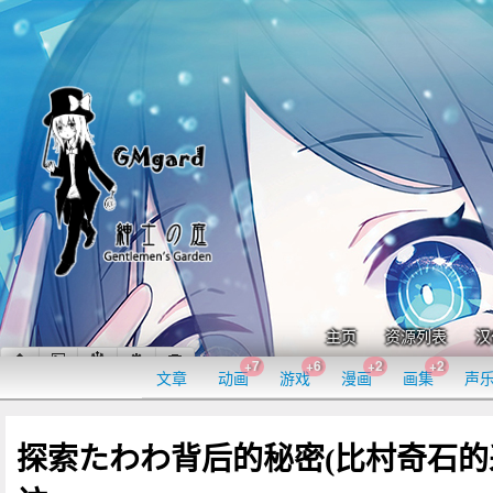
主页
资源列表
汉
+7
+6
+2
+2
文章
动画
游戏
漫画
画集
声
探索たわわ背后的秘密(比村奇石的