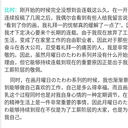
刚开始的时候完全没想到会连载这么久。在一开
比村：
连续投稿了几周之后，我偶尔会看到有些人给我留言说
“看到了你的画，我礼拜一的忧郁真的缓解了一点了”。
我才下定决心要来个长期的连载。由于我现在放弃了工
生活，变成了在家里工作的自由职业者，因此对于那些
奋斗在各大公司，忍受着礼拜一的痛苦的人，我是非常
敬的。因此，虽然月曜日のたわわ系列并没有什么开始
理由，但它能够持续连载到现在的重要原因正是出于我
工薪阶层的敬佩。
同时，在画月曜日のたわわ系列的时候，我也渐渐
到能够做自己喜欢的工作，自己是多么得幸福。而且画
乳这个过程同时也是对我自身心情的一种定期调节，在
的精神生活上是一件非常重要的事情，因此月曜日のた
わ能够持续到现在不仅是为了工薪阶层的大家，也是为
我自己。