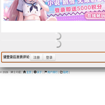
请登录后发表评论
注册
登录
© 2026 - 紳士の庭 |
主页
|
关于
|
用户排行
|
贴吧
|