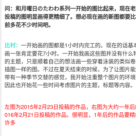
问：和月曜日のたわわ系列一开始的图比起来，现在老
投稿的图明显画得更精细了。想必现在画的新图都要比
前多花不少时间吧。
一开始画的图都是1小时内完工的。现在的话基
比村：
画一张肯定要花7小时。一开始我画这些图并没有什么
的主题，只是顺着自己的想法画一些穿着泳装的类似卷
插图一样的图。不过在夏天结束的时候，为了让图片能
带有一种季节交替的感觉，我开始注重整个图片的环境
因此也开始花一些时间考虑图片的主题，标题等内容。
左图为2015年2月23日投稿的作品，右图为大约一年后
016年2月21日投稿的作品。很明显，1年后的作品要精
许多