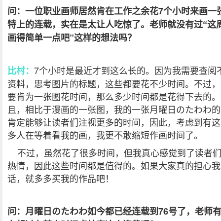
问：一位职业画师居然肯在工作之余花7个小时来画一
特上的连载，实在是太让人吃惊了。老师就没有过“这
画得简单一点吧”这样的想法吗？
7个小时是最近才到这么长的。因为我需要查阅
比村：
资料，思考图片的标题，这些都要花不少时间。不过，
要肯为一张图花时间，那么多少时间都是花得下去的。
且，相比于漫画的一张图，我的一张月曜日のたわわ的
肯定能够让读者们注视更多的时间，因此，考虑到有这
多人在等着看我的画，我更不敢缩短作画时间了。
不过，虽然花了很多时间，但我真心感觉到了读者
热情，因此这些时间都是值得的。如果大家真的担心我
话，就多多买我的作品吧！
问：月曜日のたわわ如今都已经连载到76号了，老师