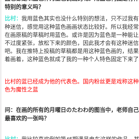
特别的意义吗？
我用蓝色其实也没什么特别的想法，只不过我有
比村：
种迷信，感觉用这种蓝色画画状态比较好。所以我经常
在画原稿的草稿时用蓝色。或许是因为蓝色是一种能让
不过度紧张，放松下来的颜色，因此我才会有这种迷信
吧。我在推特上投稿的草稿都是用这种蓝色画的，结果
着画着，这种蓝色就成了我的一种个人特色固定下来了
比村的蓝已经成为他的代表色。国内粉丝更是戏称这种
色为魔性之蓝
问：在画的所有的月曜日のたわわ的图当中，老师自己
最喜欢的一张吗？
我比较喜欢例如第45期满员电车这样的作品。