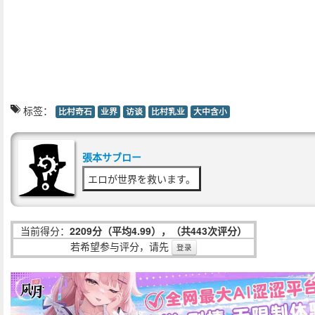
标签：
比村奇石
业界
访谈
比村乳业
大中含小
張本サブロー
エロが世界を救います。
当前得分：
2209分（平均4.99），（共443次评分）
若希望参与评分，请先
登录