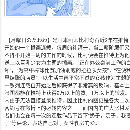
【月曜日のたわわ】是日本画师比村奇石近2年在推特
开始的一个插画连载。每周的礼拜一，当工薪阶层们又
不得不开始一周的工作的时候，比村便会在推特上为他
送上以巨乳少女为主题的插画。“正在办公桌前工作的
领”，“为高中棒球比赛加油助威的拉拉队女孩”，“在便
里结账的店员”，以生活中再平常不过的女孩作为主题
一系列连载自开始之后即获得了非常高的反响，基本上
张图都能在推特上获得2万以上的赞，1万以上的转发
内由于无法直接登录推特，因此比村的图更是各大二次
营销号在微博上的必转内容之一。而国内的广大比村爱
者们也会在每一次的连载作品下留下“奶子，奶子，我
子”等评论，表达自己对于女性乳房的爱。