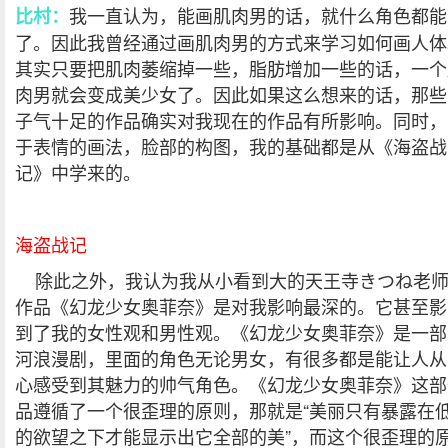
我一直认为，能画肌肉男的话，就什么角色都能
比村：
了。因此我曾经通过画肌肉男的方式来学习如何画人体
其实只要把肌肉萎缩掉一些，脂肪增加一些的话，一个
肉男就会变成美少女了。因此如果这么想来的话，那些
子气十足的作品确实对我现在的作品有所影响。同时，
于表情的画法，脸部的构图，我的基础都是从《海盗战
记》中学来的。
海盗战记
除此之外，我认为我从小看到大的天王寺きつね老
作品《幻龙少女奥菲奈》是对我影响最深的。它甚至影
到了我的女性观和男性观。《幻龙少女奥菲奈》是一部
河浪漫剧，里面的角色无论男女，有很多都是能让人从
心感受到其魅力的帅气角色。《幻龙少女奥菲奈》这部
品遵循了一个很歪理的原则，那就是“美丽只有暴露在
的欲望之下才能显示出它全部的美”，而这个很歪理的