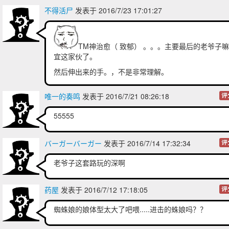
不得活尸
发表于 2016/7/23 17:01:27
TM神治愈（ 致郁） 。。。主要最后的老爷子
宜这家伙了。
然后伸出来的手。，不是非常理解。
唯一的奏鸣
发表于 2016/7/21 08:26:18
评
55555
バーガーバーガー
发表于 2016/7/14 17:32:34
评
老爷子这套路玩的深啊
药屋
发表于 2016/7/12 17:18:05
评
蜘蛛娘的娘体型太大了吧喂.....进击的蛛娘吗？？