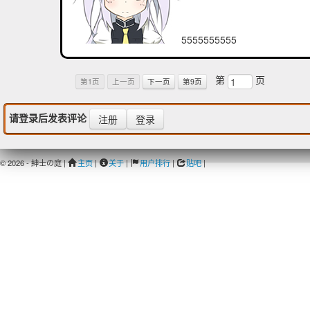
5555555555
第
页
第1页
上一页
下一页
第9页
请登录后发表评论
注册
登录
© 2026 - 紳士の庭 |
主页
|
关于
|
用户排行
|
贴吧
|