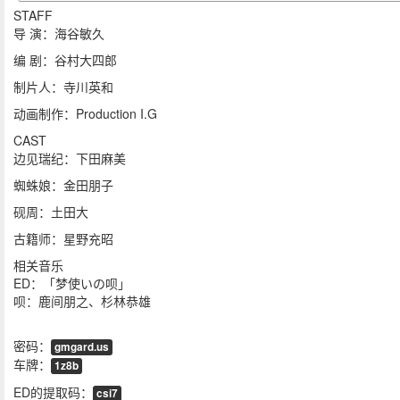
STAFF
导 演：海谷敏久
编 剧：谷村大四郎
制片人：寺川英和
动画制作：Production I.G
CAST
边见瑞纪：下田麻美
蜘蛛娘：金田朋子
砚周：土田大
古籍师：星野充昭
相关音乐
ED：「梦使いの呗」
呗：鹿间朋之、杉林恭雄
密码：
gmgard.us
车牌：
1z8b
ED的提取码：
csi7