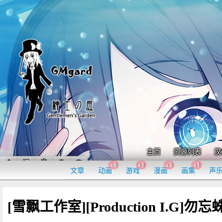
主页
资源列表
汉
+6
+1
+3
+1
文章
动画
游戏
漫画
画集
声
[雪飘工作室][Production I.G]勿忘