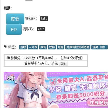
链接：
度受
提取码：
1z8b
ED
提取码：
csi7
标签：
治愈
人外娘
萝莉
致郁
短篇
对萝莉控充满恶意
渣男（误）
当前得分：
1223分（平均4.95），（共247次评分）
若希望参与评分，请先
登录