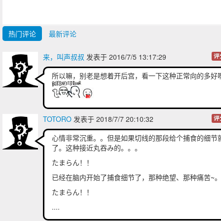
热门评论
最新评论
来，叫声叔叔
发表于 2016/7/5 13:17:29
评
所以嘛，别老是想着开后宫，看一下这种正常向的多好
TOTORO
发表于 2018/7/7 20:10:32
评
心情非常沉重。。但是如果切线的那段给个捕食的细节
了。这种接近丸吞み的。。。
たまらん！！
已经在脑内开始了捕食细节了，那种绝望、那种痛苦~
たまらん！！
....