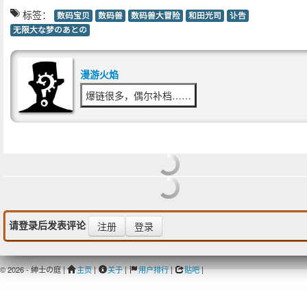
标签：
数码宝贝
数码兽
数码兽大冒险
和田光司
讣告
无限大な梦のあとの
漫游火焰
爆链很多，偶尔补档……
请登录后发表评论
注册
登录
© 2026 - 紳士の庭 |
主页
|
关于
|
用户排行
|
贴吧
|