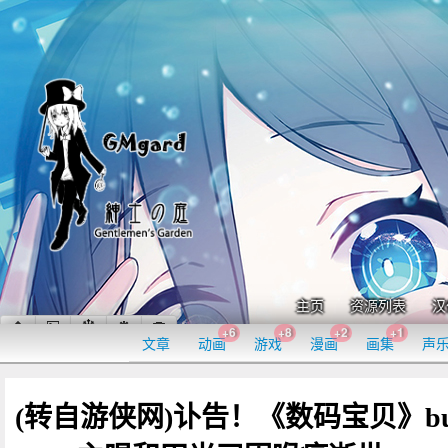
主页
资源列表
汉
+6
+8
+2
+1
文章
动画
游戏
漫画
画集
声
(转自游侠网)讣告！《数码宝贝》bu