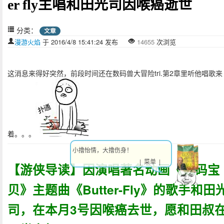
er fly主唱和田光司因喉癌逝世
分类：
文章
漫游火焰
于 2016/4/8 15:41:24 发布
14655
次浏览
这消息来得好突然，前段时间还在数码兽大冒险tri.第2章里听他唱歌来
着。。。
小撸怡情，大撸伤身！
| 菜单 |
【游侠导读】因演唱著名动画《数码宝
贝》主题曲《Butter-Fly》的歌手和田
司，在本月3号因喉癌去世，愿和田叔