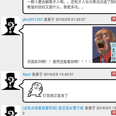
一群人要去解救才人啊。。还有才人也与蒂法达成了契
教皇的目的又是什么，那麽多坑。。
gkx2651393
发表于 2016/2/9 01:20:37
评
天国系列啊！！竟然还能看到啊！！！！
Ajept
发表于 2016/2/6 14:45:51
评
钉宫病又复发了
[没有点兔看我要死啦] 星空巫女雙子姬
发表于 2016/2/5 13
2
评