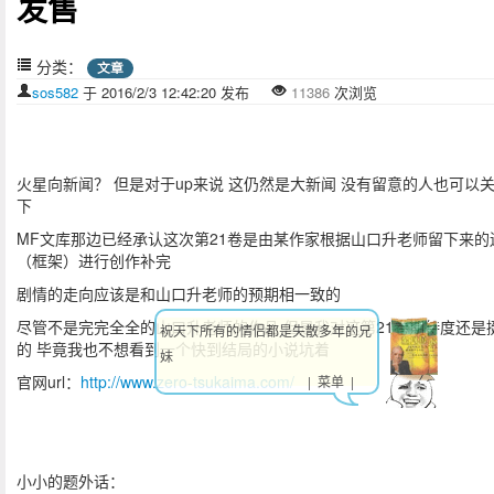
发售
分类：
文章
sos582
于 2016/2/3 12:42:20 发布
11386
次浏览
火星向新闻？ 但是对于up来说 这仍然是大新闻 没有留意的人也可以
下
MF文库那边已经承认这次第21卷是由某作家根据山口升老师留下来的
（框架）进行创作补完
剧情的走向应该是和山口升老师的预期相一致的
尽管不是完完全全的山口升老师的作品 但是我对这第21卷期待度还是
祝天下所有的情侣都是失散多年的兄
的 毕竟我也不想看到一个快到结局的小说坑着
妹
官网url：
http://www.zero-tsukaima.com/
| 菜单 |
小小的题外话：