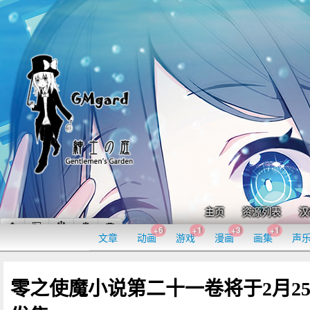
主页
资源列表
汉
+6
+1
+3
+1
文章
动画
游戏
漫画
画集
声
零之使魔小说第二十一卷将于2月2