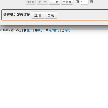
第
页
第1页
上一页
下一页
第11页
请登录后发表评论
注册
登录
© 2026 - 紳士の庭 |
主页
|
关于
|
用户排行
|
贴吧
|