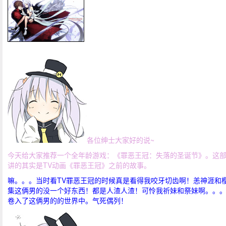
各位绅士大家好的说~
今天给大家推荐一个全年龄游戏：《罪恶王冠：失落的圣诞节》。这
讲的其实是TV动画《罪恶王冠》之前的故事。
嘛。。。当时看TV罪恶王冠的时候真是看得我咬牙切齿啊！恙神涯和
集这俩男的没一个好东西！都是人渣人渣！可怜我祈妹和祭妹啊。。
卷入了这俩男的的世界中。气死偶列！