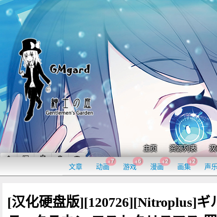
主页
资源列表
汉
+7
+6
+2
+2
文章
动画
游戏
漫画
画集
声
[汉化硬盘版][120726][Nitroplus]ギ