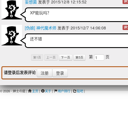
妄想菌
发表于 2015/12/8 12:15:52
评
XP能玩吗？
[伪娘] 神代魔术师
发表于 2015/12/7 14:06:08
评
还不错
第
页
第1页
上一页
下一页
第5页
请登录后发表评论
注册
登录
© 2026 - 紳士の庭 |
主页
|
关于
|
用户排行
|
贴吧
|