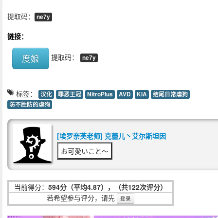
提取码：
ne7y
链接：
度娘
提取码：
ne7y
标签：
汉化
罪恶王冠
NitroPlus
AVD
KIA
结尾日常虐狗
防不胜防的虐狗
[埃罗奈芙老师] 克蕾儿丶艾尔斯坦因
お可愛いこと〜
当前得分：
594分（平均4.87），（共122次评分）
若希望参与评分，请先
登录