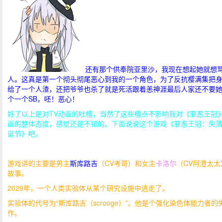
还有那个供奉院亚里沙，我现在想起她就想
人。这真是第一个彻头彻尾恶心到我的一个角色，为了反抗樱满集把
给了一个人渣，还把爷爷也杀了就是死活跟着恙神涯最后人家还不要
个一个SB，呸！恶心！
好了以上是对TV动画的吐槽，当然了这些槽点不影响我对《罪恶王冠
画的整体态度，感觉还是不错的。下面说说这个游戏《罪恶王冠：失
诞节》吧。
游戏讲的主要是男主
斯库路吉
（CV考哥）和女主
卡洛尔
（CV阿澄太太
故事。
2029年，一个人类实验体从某个研究设施中逃走了。
实验体的代号为“斯库路吉（scrooge）”。他是个强化染色体能力者的
作。