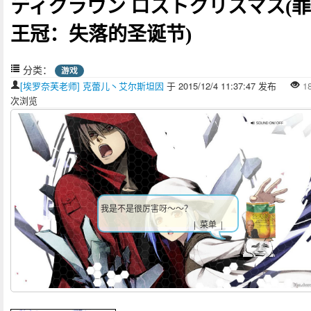
ティクラウン ロストクリスマス(
王冠：失落的圣诞节)
分类：
游戏
[埃罗奈芙老师] 克蕾儿丶艾尔斯坦因
于 2015/12/4 11:37:47 发布
1
次浏览
我是不是很厉害呀～～？
| 菜单 |