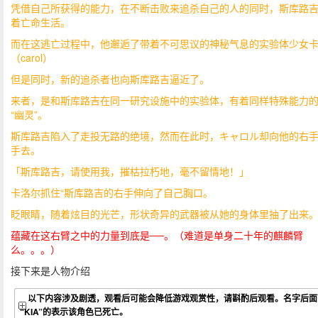
凭借自己所获得的能力，在不断击败来追杀自己的人的同时，斯库路
着亡命生活。
而在这逃亡过程中，他邂逅了带着不可思议的神秘气息的实验体少女
（carol）
但是同时，新的追杀者也向斯库路吉逼近了。
来者，是和斯库路吉在同一研究设施中的实验体，有着同样特殊能力
“幽灵”。
斯库路吉陷入了走投无路的绝境，然而在此时，キャロル却向他的右
手去。
「斯库路吉，请使用我，摧枯拉朽地，毫不留情地！」
卡洛尔抓住“斯库路吉的右手伸向了自己胸口。
眨眼睛，随着炫目的光芒，形状奇异的武器被从她的身体里抽了出来
蕴藏在这右臂之中的力量到底是──。（难道是单身二十年的麒麟臂
么。。。）
接下来是人物介绍
以下内容涉及剧透，观看后可能会降低游戏观赏性，请斟酌后观看。名字后面
“
KIA
”的表示该角色已死亡。