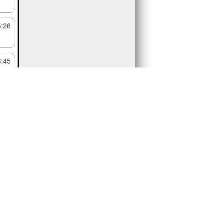
5:26
8:45
7:46
1:38
分： 5