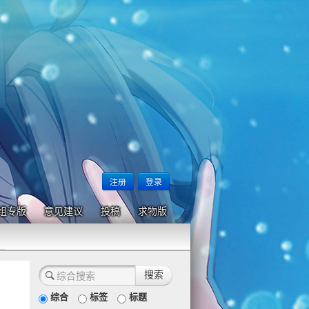
注册
登录
组专版
意见建议
投稿
求物版
综合
标签
标题