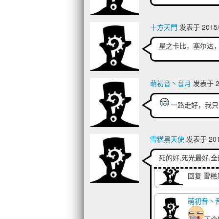
erowalker
解释一下
十方天門
发表于 2015/7
[资本的力量
星之卡比，塞尔达，口
萌初音丶音月
发表于 20
纯白色的
一路走好，我只
简直做大死
雪糕黑天
雪糕黑天使
发表于 2015
回复 Er
死的好,死光最好,
erowalker
回复 雪
萌初音丶