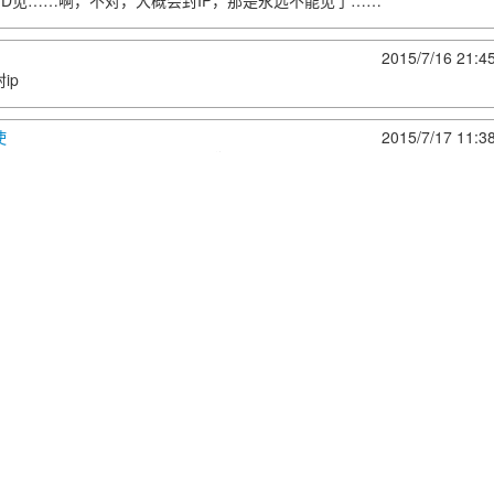
ID见……啊，不对，大概会封IP，那是永远不能见了……
2015/7/16 21:4
ip
使
2015/7/17 11:3
oWalker：冲着最后一张图去的,多悲凉啊
si gi
2015/7/29 18:2
黑天使：下个IP见(貌似来晚了）
] 常大王
2015/11/30 20:4
封这傻逼的IP，循环封。
5/7/15 10:42:37
评