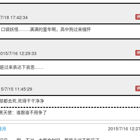
2015/7/15 13:4
你这是什么逻辑，如24小时内没有回应视为愤青处理
/18 17:42:34
评
] 736
2015/7/15 21:2
袋妖怪.........满满的童年啊，高中狗过来缅怀
15/7/16 12:29:33
评
条纹胖次
2015/7/15 23:0
是过来表达下哀思……
，下个ID见...
使
2015/7/16 10:4
/7/15 11:45:29
评
oWalker：这样就不用争啦,天下太平多好
全部都去死,死得干干净净
2015/7/16 11:4
糕黑天使：谁跟谁不用争了
音月
2015/7/16 12:2