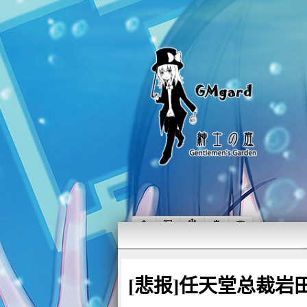
[悲报]任天堂总裁岩