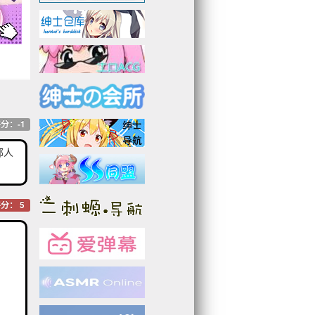
分：-1
鄙人
分： 5