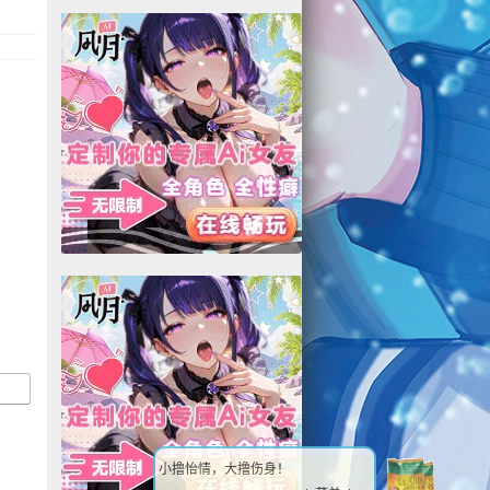
小撸怡情，大撸伤身！