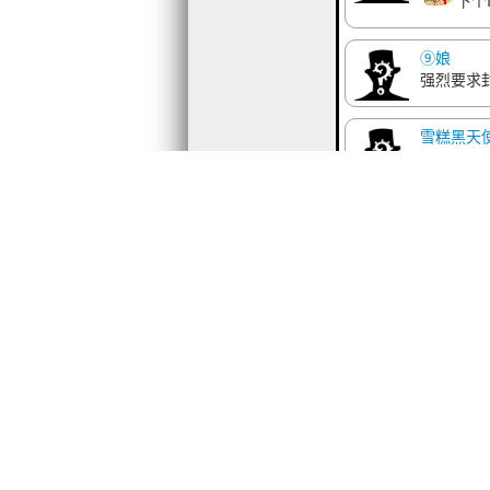
下个
⑨娘
强烈要求封
雪糕黑天
回复 Er
Misaki dai 
回复 雪糕
[轮回独断
强烈要求
1002312520
发表于 201
5分以表悲伤