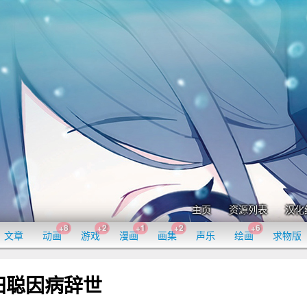
主页
资源列表
汉化
+8
+2
+1
+2
+6
文章
动画
游戏
漫画
画集
声乐
绘画
求物版
田聪因病辞世