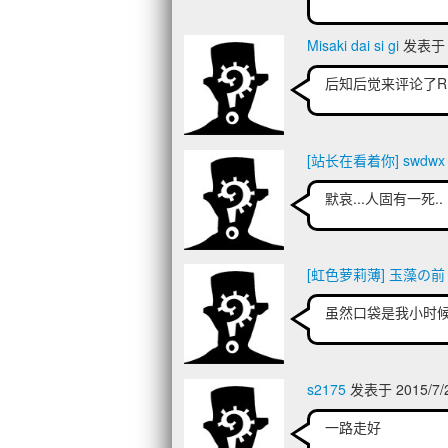
Misaki dai si gi
发表于 2
后知后觉来评论了R.I
[站长在看着你] swdwx
默哀...人固有一死..
[虹色萝莉薄] 玉藻の前
虽然口袋是我小时
s2175
发表于 2015/7/2
一路走好