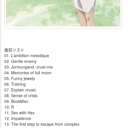
曲目リスト
01. L’ambition melodique
02. Gentle enemy
03. Jormungand -cruel mix
04. Memories of full moon
05. Funny jewely
06. Training
07. Explain music
08. Sense of crisis
09. BookMan
10. R
11. Sex with Hex
12. Impatience
13. The first step to escape from complex