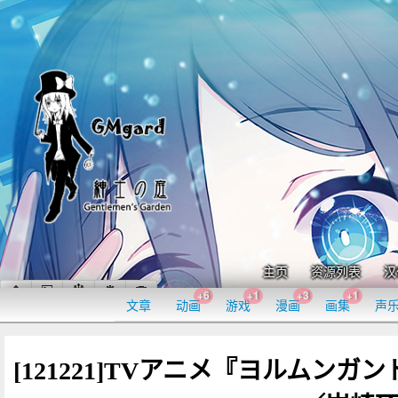
主页
资源列表
汉
+6
+1
+3
+1
文章
动画
游戏
漫画
画集
声
[121221]TVアニメ『ヨルムンガン