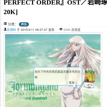
PERFECT ORDER』OST／岩崎琢
20K]
分类：
声乐
负荷M
于 2015/4/11 06:27:47 发布
6296
次浏览
祝天下所有的情侣都是失散多年的兄
妹
| 菜单 |