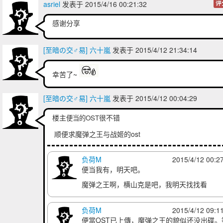
asriel
发表于 2015/4/16 00:21:32
评
感谢分享
[至暗の交♂易] 六十嵐
发表于 2015/4/12 21:34:14
幸苦了~
[至暗の交♂易] 六十嵐
发表于 2015/4/12 00:04:29
楼主
很不错
便当
的
OST
顺便求魔弹之王与战姬的ost
负荷M
2015/4/12 00:2
便当我有，明天吧。
魔弹之王啊，横山克是吧，我明天找找看
负荷M
2015/4/12 09:1
便當OST已上傳，魔弹之王的貌似还没出碟。