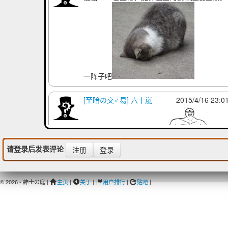
一阵子吧
[至暗の交♂易] 六十嵐
2015/4/16 23:0
请登录后发表评论
注册
登录
回复 負荷領域：非常感谢
© 2026 - 紳士の庭 |
主页
|
关于
|
用户排行
|
贴吧
|