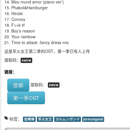
14. Meu mund amor (piano ver’)
15. Phakcii&Hamburger
16. Hinoki
17. Convoy
18. F○○k it!
19. Boy’s reason
20. Your rainbow
21. Time to attack -fancy dress mix
这是军火女王第二季的OST，第一季已有人上传
提取码：
ewvw
链接：
度娘
提取码：
ewvw
第一季OST
标签：
岩崎琢
军火女王
ヨルムンガンド
jormungand