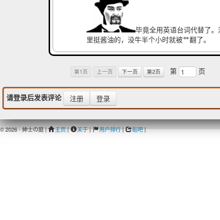
毕竟全用英语台词代替了。
里挺酱油的，没牛半个小时就被艹翻了。
第
页
第1页
上一页
下一页
第2页
请登录后发表评论
注册
登录
© 2026 - 紳士の庭 |
主页
|
关于
|
用户排行
|
贴吧
|