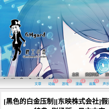
主页
资源列表
汉
+7
+1
+2
+1
文章
动画
游戏
漫画
画集
声
[黑色的白金压制][东映株式会社]假