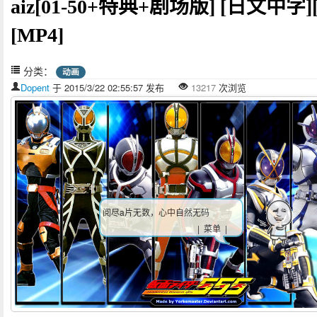
aiz[01-50+特典+剧场版] [日文中字][
[MP4]
分类：
动画
Dopent
于 2015/3/22 02:55:57 发布
13217
次浏览
阅尽a片无数，心中自然无码
| 菜单 |