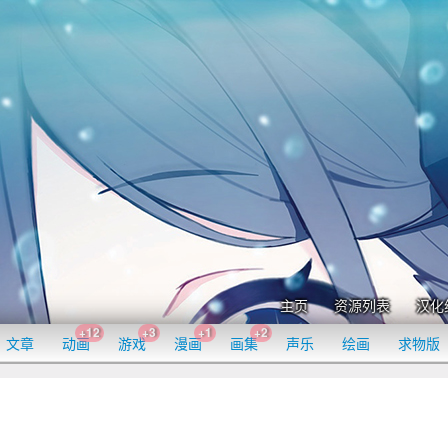
主页
资源列表
汉化
+12
+3
+1
+2
文章
动画
游戏
漫画
画集
声乐
绘画
求物版