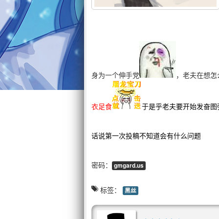
身为一个伸手党
，老夫在想怎
衣足食
于是乎老夫要开始发奋图
话说第一次投稿不知道会有什么问题
密码：
gmgard.us
标签：
黑丝