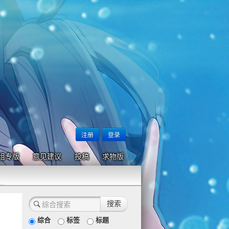
注册
登录
组专版
意见建议
投稿
求物版
综合
标签
标题