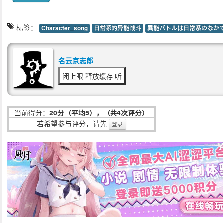
标签：
Character_song
日常系的异能战斗
異能バトルは日常系のなか
名云京志郎
闭上眼 释放缓存 听
当前得分：
20分（平均5），（共4次评分）
若希望参与评分，请先
登录