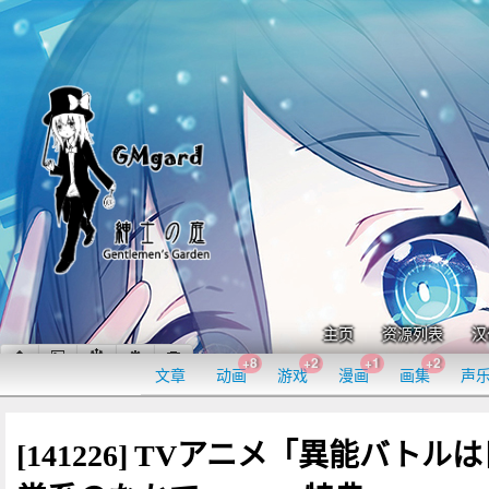
主页
资源列表
汉
+8
+2
+1
+2
文章
动画
游戏
漫画
画集
声
[141226] TVアニメ「異能バトル