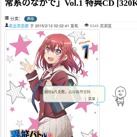
常系のなかで」Vol.1 特典CD [320K
分类：
声乐
名云京志郎
于 2015/2/12 02:22:41 发布
6349
次浏览
阅尽a片无数，心中自然无码
| 菜单 |