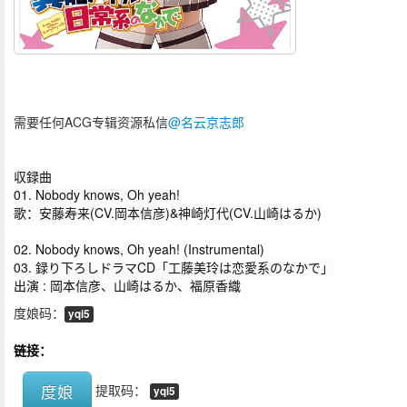
需要任何ACG专辑资源私信
@名云京志郎
収録曲
01. Nobody knows, Oh yeah!
歌：安藤寿来(CV.岡本信彦)&神崎灯代(CV.山崎はるか)
02. Nobody knows, Oh yeah! (Instrumental)
03. 録り下ろしドラマCD「工藤美玲は恋愛系のなかで」
出演 : 岡本信彦、山崎はるか、福原香織
度娘码：
yqi5
链接：
度娘
提取码：
yqi5