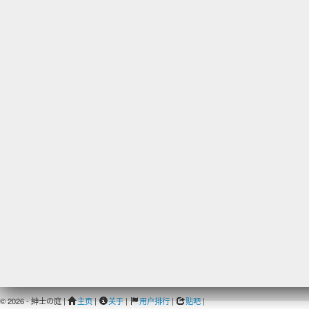
© 2026 - 紳士の庭 |
主页
|
关于
|
用户排行
|
贴吧
|